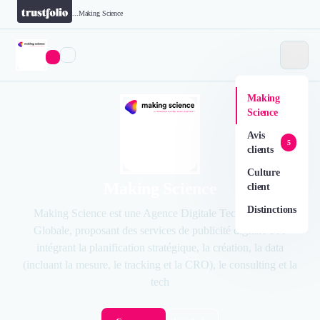
...
Making Science
Making
Science
Avis
5
clients
Culture
Making Science
client
Distinctions
Making Science est une Agence Digitale Technologique
Globale, proposant des services de publicité digitale 360
intégrant la planification stratégique, la création, la data
(incluant la mesure, le tracking et la CRO), le consulting et la
tech