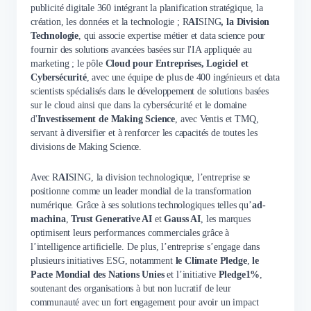
publicité digitale 360 intégrant la planification stratégique, la
création, les données et la technologie ; R
AI
SING
, la Division
Technologie
, qui associe expertise métier et data science pour
fournir des solutions avancées basées sur l'IA appliquée au
marketing ; le pôle
Cloud pour Entreprises, Logiciel et
Cybersécurité
, avec une équipe de plus de 400 ingénieurs et data
scientists spécialisés dans le développement de solutions basées
sur le cloud ainsi que dans la cybersécurité et le domaine
d'
Investissement de Making Science
, avec Ventis et TMQ,
servant à diversifier et à renforcer les capacités de toutes les
divisions de Making Science.
Avec R
AI
SING, la division technologique, l’entreprise se
positionne comme un leader mondial de la transformation
numérique. Grâce à ses solutions technologiques telles qu’
ad-
machina
,
Trust Generative AI
et
Gauss AI
, les marques
optimisent leurs performances commerciales grâce à
l’intelligence artificielle. De plus, l’entreprise s’engage dans
plusieurs initiatives ESG, notamment
le Climate Pledge
,
le
Pacte Mondial des Nations Unies
et l’initiative
Pledge1%
,
soutenant des organisations à but non lucratif de leur
communauté avec un fort engagement pour avoir un impact