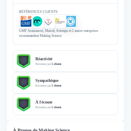
RÉFÉRENCES CLIENTS
GMF Assurances, Marcel, Artempo et 2 autres entreprises
recommandent Making Science
Réactivité
Reconnue par
5 clients
Sympathique
Reconnue par
5 clients
À l'écoute
Reconnue par
5 clients
À Propos de Making Science