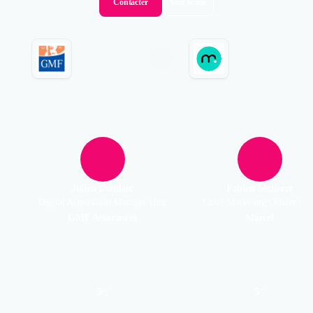
Contacter
Voir le site
Julien Couderc
Fabien Sécherre
Digital Acquisition Manager chez
Chief Marketing Officer che
GMF Assurances
Marcel
5
5
/
5
/
5