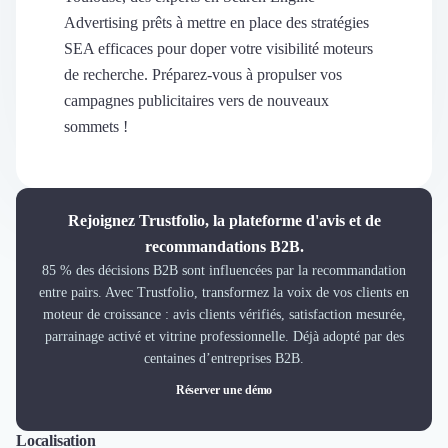
Découvrir
Advertising prêts à mettre en place des stratégies
Découvrir
SEA efficaces pour doper votre visibilité moteurs
Découvrir
de recherche. Préparez-vous à propulser vos
Découvrir le média
campagnes publicitaires vers de nouveaux
Tarifs
sommets !
Demander une démo
Connexion
Cabinet de Recrutement
Intérim
Rejoignez Trustfolio, la plateforme d'avis et de
Formation
recommandations B2B.
Teambuilding
85 % des décisions B2B sont influencées par la recommandation
Marque Employeur
entre pairs. Avec Trustfolio, transformez la voix de vos clients en
Conseil en Management et Organisation
moteur de croissance : avis clients vérifiés, satisfaction mesurée,
Gestion paie
parrainage activé et vitrine professionnelle. Déjà adopté par des
Qualité de Vie au Travail (QVT)
centaines d’entreprises B2B.
Portage Salarial
Réserver une démo
Responsabilité Sociétale des Entreprises (RSE)
Marketplace de freelance
Coaching
Localisation
Tout
Lyon
Paris
Nantes
Marseille
Toulouse
Bordeaux
Lille
Nice