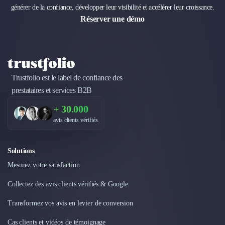
générer de la confiance, développer leur visibilité et accélérer leur croissance.
Design Industriel
Réserver une démo
Packaging & Emballages
Support Client
Téléphonie & Télécommunication
Chatbot
Maintenance et Infogérance
Trustfolio est le label de confiance des
BI, Analytics & Big Data
prestataires et services B2B
Graphisme & Illustration
Recherche Utilisateur
+ 30.000
Design Thinking
avis clients vérifiés.
Stratégie Digitale
Développement Logiciel
Solutions
Création de Site Internet
Développement d'Application Mobile
Mesurez votre satisfaction
Développement E-commerce
Collectez des avis clients vérifiés & Google
Direction Artistique
Cybersécurité
Transformez vos avis en levier de conversion
Logiciel E-Commerce
Cas clients et vidéos de témoignage