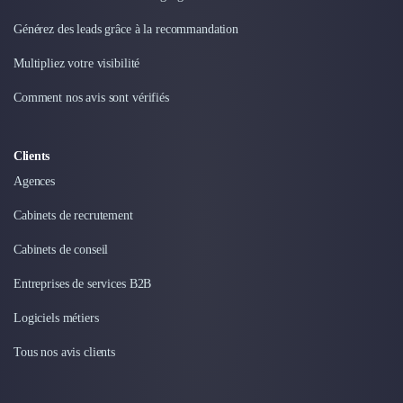
Intelligence Artificielle (IA)
Réalité Virtuelle (VR)
Générez des leads grâce à la recommandation
Bureaux d'Entreprise
Multipliez votre visibilité
Déménagement
Impression
Comment nos avis sont vérifiés
Logistique
Traduction
Traiteur & Restauration
Clients
Conception & Aménagement de Bureaux
Agences
Sourcing et Imports
Office Management
Cabinets de recrutement
Développement à l'international
Cabinets de conseil
Accélérateurs et incubateurs
Autres
Entreprises de services B2B
Réhabilitation et maintenance
Logiciels métiers
Gestion Immobilière
Logiciel PropTech
Tous nos avis clients
Courtage en Energie
Désinfection & décontamination