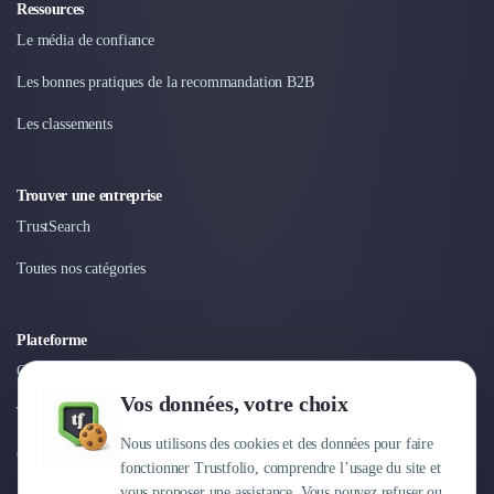
Nettoyage & Ménage
Ressources
Clubs & Réseaux Professionnels
Le média de confiance
Espaces de Coworking
Les bonnes pratiques de la recommandation B2B
Les classements
Trouver une entreprise
TrustSearch
Toutes nos catégories
Plateforme
Connexion
Vos données, votre choix
Tarifs
Nous utilisons des cookies et des données pour faire
Centre d'aide
fonctionner Trustfolio, comprendre l’usage du site et
vous proposer une assistance. Vous pouvez refuser ou