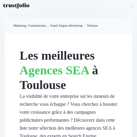
Pourquoi Trustfolio ?
Mesure de satisfaction
Marketing, Communication et Ventes
Search Engine Advertising (SEA)
Toulouse
Accueil
Collecte d'avis vérifiés B2B
Collecte d’avis Google
Import d'avis existants
Les meilleures
Widgets d'avis
Partage d’avis multicanal
Agences SEA
à
Cas client
Vidéo de témoignage
Toulouse
Parrainage
Intent data
Révéler le réseau
La visibilité de votre entreprise sur les moteurs de
Vitrine & média
recherche vous échappe ? Vous cherchez à booster
Suivi du ROI
votre croissance grâce à des campagnes
Voir tous nos avis clients
publicitaires performantes ? Découvrez dans cette
Découvrir
liste notre sélection des meilleures agences SEA à
Découvrir
Toulouse, des experts en Search Engine