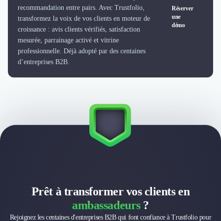
Externalisation Administrative
recommandation entre pairs. Avec Trustfolio,
Réserver
Direction Financière Externalisée (DAF)
une
transformez la voix de vos clients en moteur de
démo
Transactions Services
croissance : avis clients vérifiés, satisfaction
Restructuring
mesurée, parrainage activé et vitrine
Droit Commercial
professionnelle. Déjà adopté par des centaines
d’entreprises B2B.
Droit du Travail
Propriété Intellectuelle (IP/IT)
Banque
Gestion de trésorerie
Recouvrement
Financement de matériel ou équipement
Due Diligence
Audit
Solutions de Paiement
Fiscalité
UX & UI Design
Prêt à transformer vos clients en
Développement Web
ambassadeurs
?
Product Management
Internet of Things (IoT)
Rejoignez les centaines d'entreprises B2B qui font confiance à Trustfolio pour