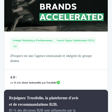
Brand Content
Publicité
Communication
Influence Marketing
Veille commerciale
Photographie
Salons
Strategie Marketing et Positionnement
Search Engine Optimisation (SEO)
Études Marketing
+14
Présentations PowerPoint
SMS Marketing
iProspect est une l'agence omnicanale et intégrée du groupe
Email Marketing
dentsu.
Data Marketing
Logiciel Marketing
4.9
/
5
Logiciel Commercial
sur
11 avis clients Authentifiés par Trustfolio
Assurance
Expertise Comptable
Subventions & Aides
Rejoignez Trustfolio, la plateforme d'avis
Levée de fonds
et de recommandations B2B.
Droit des Affaires
85 % des décisions B2B sont influencées par la