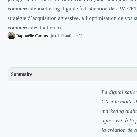
Découvrir
commerciale marketing digitale à destination des PME/ETI
Découvrir
stratégie d’acquisition agressive, à l’optimisation de vos 
Découvrir
Découvrir
commerciales tout en m...
Découvrir le média
jeudi 11 août 2022
Raphaëlle Camus
Tarifs
Demander une démo
Connexion
Cabinet de Recrutement
Intérim
Sommaire
Formation
– Bonjour Jonathan, peux-tu te présenter ?
Teambuilding
La digitalisati
Marque Employeur
– Peux-tu nous présenter Kick Digital ?
Conseil en Management et Organisation
C’est le motto 
–
Gestion paie
marketing digit
– Quels sont les services que vous proposez chez Kick Digital ?
Qualité de Vie au Travail (QVT)
agressive, à l’
– Qui se cache derrière Kick Digital ?
Portage Salarial
Responsabilité Sociétale des Entreprises (RSE)
la création de 
– Qui sont vos clients ?
Marketplace de freelance