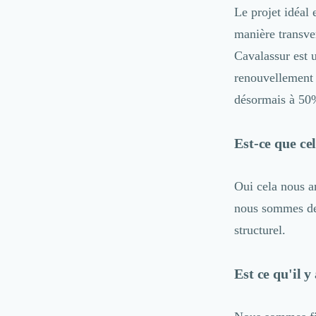
Désinfection & décontamination
Le projet idéal
Nettoyage & Ménage
manière transve
Clubs & Réseaux Professionnels
Cavalassur est 
Espaces de Coworking
renouvellement 
désormais à 50%
Est-ce que cel
Oui cela nous a
nous sommes de 
structurel.
Est ce qu'il y