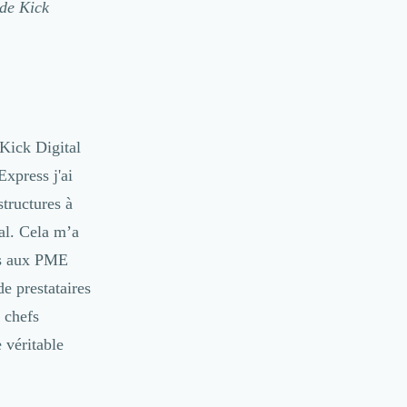
 de
Kick
 Kick Digital
xpress j'ai
structures à
tal. Cela m’a
sés aux PME
de prestataires
s chefs
 véritable