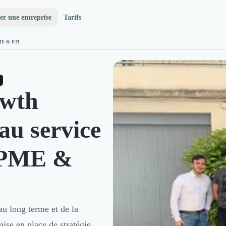
er une entreprise
Tarifs
 PME & ETI
owth
au service
s PME &
u long terme et de la
mise en place de stratégie