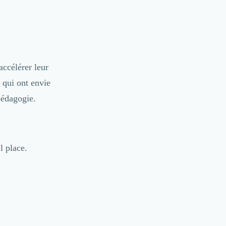
accélérer leur
x qui ont envie
pédagogie.
l place.