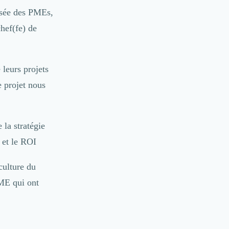
isée des PMEs,
hef(fe) de
leurs projets
 projet nous
 la stratégie
 et le ROI
culture du
ME qui ont