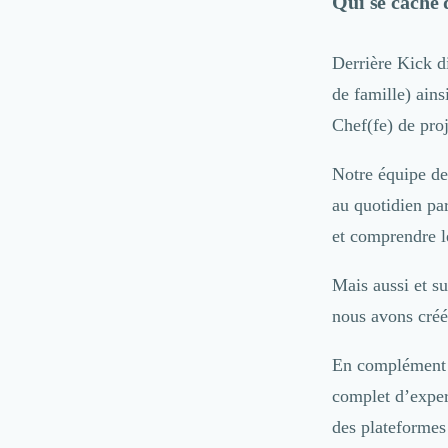
Qui se cache 
Internet of Things (IoT)
Design Industriel
Derrière Kick di
Packaging & Emballages
de famille) ain
Support Client
Téléphonie & Télécommunication
Chef(fe) de pro
Chatbot
Maintenance et Infogérance
Notre équipe de
BI, Analytics & Big Data
au quotidien pa
Graphisme & Illustration
et comprendre l
Recherche Utilisateur
Design Thinking
Mais aussi et s
Stratégie Digitale
Développement Logiciel
nous avons créé
Création de Site Internet
Développement d'Application Mobile
En complément d
Développement E-commerce
complet d’exper
Direction Artistique
des plateformes
Cybersécurité