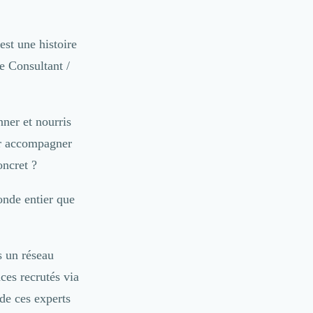
est une histoire
e Consultant /
ner et nourris
our accompagner
oncret ?
onde entier que
s un réseau
ces recrutés via
de ces experts