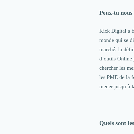
Marketing Automation
Brand Content
Peux-tu nous 
Publicité
Communication
Kick Digital a é
Influence Marketing
Veille commerciale
monde qui se dig
Photographie
marché, la défi
Salons
d’outils Online
Études Marketing
Présentations PowerPoint
chercher les mei
SMS Marketing
les PME de la fo
Email Marketing
mener jusqu’à la
Data Marketing
Logiciel Marketing
Logiciel Commercial
Assurance
Expertise Comptable
Quels sont le
Subventions & Aides
Levée de fonds