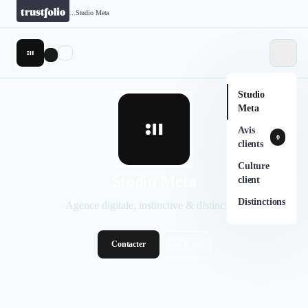
...
Studio Meta
Studio
Meta
Avis
0
clients
Culture
Studio Meta
client
Distinctions
Agence digitale, instinctive & distinctive.
Contacter
Voir le site