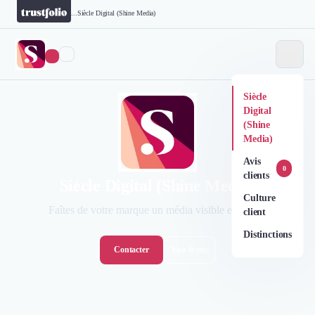
...
Siècle Digital (Shine Media)
Siècle
Digital
(Shine
Media)
Avis
0
clients
Siècle Digital (Shine Media)
Culture
Faîtes de votre marque un média visible et lisible.
client
Distinctions
Contacter
Voir le site