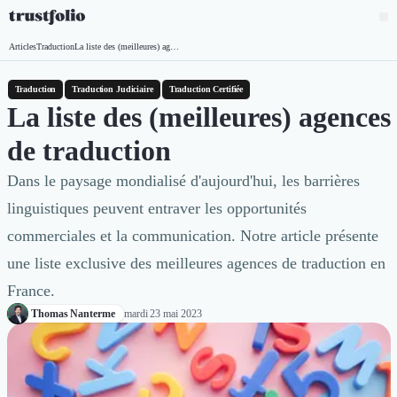
Pourquoi Trustfolio ?
Articles
Traduction
La liste des (meilleures) agences de traduction
Accueil
Mesure de satisfaction
Collecte d'avis vérifiés B2B
Traduction
Traduction Judiciaire
Traduction Certifiée
Collecte d’avis Google
La liste des (meilleures) agences
Import d'avis existants
de traduction
Widgets d'avis
Partage d’avis multicanal
Dans le paysage mondialisé d'aujourd'hui, les barrières
Cas client
linguistiques peuvent entraver les opportunités
Vidéo de témoignage
Parrainage
commerciales et la communication. Notre article présente
Intent data
une liste exclusive des meilleures agences de traduction en
Révéler le réseau
France.
Vitrine & média
Thomas Nanterme
mardi 23 mai 2023
Suivi du ROI
Voir tous nos avis clients
Découvrir
Découvrir