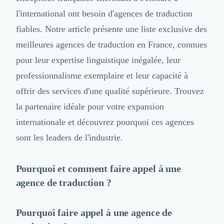
Logiciel SIRH
l'international ont besoin d'agences de traduction
Logiciel de Gestion des Recrutements (ATS)
fiables. Notre article présente une liste exclusive des
Solutions pour CSE
meilleures agences de traduction en France, connues
Marketing Digital
Inbound Marketing
pour leur expertise linguistique inégalée, leur
Image de Marque & Branding
professionnalisme exemplaire et leur capacité à
Relations Presse et Publiques
offrir des services d'une qualité supérieure. Trouvez
Prospection Commerciale
Production Vidéo
la partenaire idéale pour votre expansion
Goodies et Cadeaux d'affaires
internationale et découvrez pourquoi ces agences
Événementiel
sont les leaders de l'industrie.
Strategie Marketing et Positionnement
Search Engine Advertising (SEA)
Social Ads
Pourquoi et comment faire appel à une
Search Engine Optimisation (SEO)
agence de traduction ?
Social Media
Growth Marketing
Pourquoi faire appel à une agence de
Marketing Automation