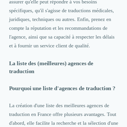
assurer qu'elle peut répondre à vos besoins
Design Industriel
spécifiques, qu'il s'agisse de traductions médicales,
Packaging & Emballages
Support Client
juridiques, techniques ou autres. Enfin, prenez en
Téléphonie & Télécommunication
compte la réputation et les recommandations de
Chatbot
l'agence, ainsi que sa capacité à respecter les délais
Maintenance et Infogérance
et à fournir un service client de qualité.
BI, Analytics & Big Data
Graphisme & Illustration
Recherche Utilisateur
La liste des (meilleures) agences de
Design Thinking
traduction
Stratégie Digitale
Développement Logiciel
Création de Site Internet
Pourquoi une liste d'agences de traduction ?
Développement d'Application Mobile
Développement E-commerce
La création d'une liste des meilleures agences de
Direction Artistique
Cybersécurité
traduction en France offre plusieurs avantages. Tout
Logiciel E-Commerce
d'abord, elle facilite la recherche et la sélection d'une