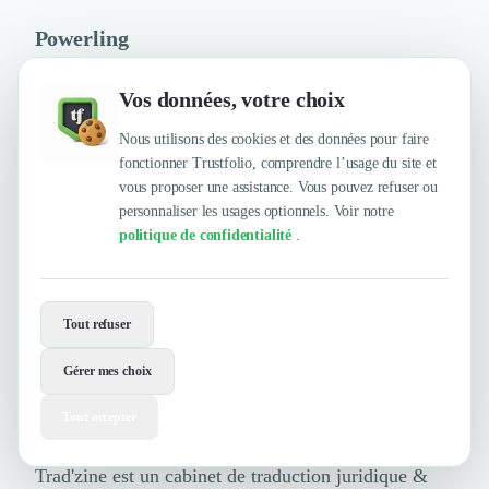
Powerling
Vos données, votre choix
Powerling est une agence de traduction renommée,
offrant des services linguistiques complets dans de
Nous utilisons des cookies et des données pour faire
fonctionner Trustfolio, comprendre l’usage du site et
nombreuses langues. Leur équipe de traducteurs
vous proposer une assistance. Vous pouvez refuser ou
experts, combinée à l'utilisation de technologies
personnaliser les usages optionnels. Voir notre
politique de confidentialité
.
avancées, permet de fournir des traductions précises
et cohérentes dans divers domaines tels que la
finance, le marketing, la technique, les sciences de
Tout refuser
la vie et bien d'autres.
Gérer mes choix
Trad'zine
Tout accepter
Trad'zine est un cabinet de traduction juridique &