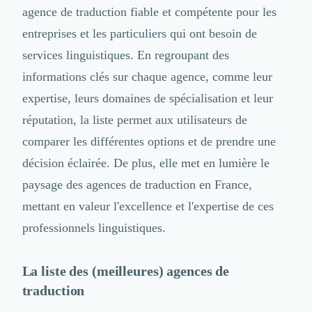
Intelligence Artificielle (IA)
agence de traduction fiable et compétente pour les
Réalité Virtuelle (VR)
entreprises et les particuliers qui ont besoin de
Bureaux d'Entreprise
Déménagement
services linguistiques. En regroupant des
Impression
informations clés sur chaque agence, comme leur
Logistique
expertise, leurs domaines de spécialisation et leur
Traduction
Traiteur & Restauration
réputation, la liste permet aux utilisateurs de
Conception & Aménagement de Bureaux
comparer les différentes options et de prendre une
Sourcing et Imports
décision éclairée. De plus, elle met en lumière le
Office Management
paysage des agences de traduction en France,
Développement à l'international
Accélérateurs et incubateurs
mettant en valeur l'excellence et l'expertise de ces
Autres
professionnels linguistiques.
Réhabilitation et maintenance
Gestion Immobilière
Logiciel PropTech
La liste des (meilleures) agences de
Courtage en Energie
traduction
Désinfection & décontamination