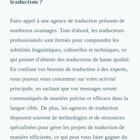
Brand Content
traduction ?
Publicité
Communication
Faire appel à une agence de traduction présente de
Influence Marketing
nombreux avantages. Tout d'abord, les traducteurs
Veille commerciale
Photographie
professionnels sont formés pour comprendre les
Salons
subtilités linguistiques, culturelles et techniques, ce
Études Marketing
qui permet d'obtenir des traductions de haute qualité.
Présentations PowerPoint
SMS Marketing
En confiant vos besoins de traduction à des experts,
Email Marketing
vous pouvez vous concentrer sur votre activité
Data Marketing
principale, en sachant que vos messages seront
Logiciel Marketing
communiqués de manière précise et efficace dans la
Logiciel Commercial
Assurance
langue cible. De plus, les agences de traduction
Expertise Comptable
disposent souvent de technologies et de ressources
Subventions & Aides
spécialisées pour gérer les projets de traduction de
Levée de fonds
Droit des Affaires
manière efficiente, ce qui peut vous faire gagner du