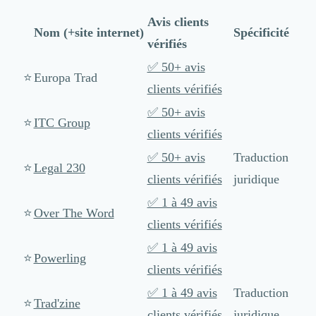
Nettoyage & Ménage
Avis clients
Clubs & Réseaux Professionnels
Nom (+site internet)
Spécificité
Espaces de Coworking
vérifiés
✅ 50+ avis
⭐️
Europa Trad
clients vérifiés
✅ 50+ avis
⭐️
ITC Group
clients vérifiés
✅ 50+ avis
Traduction
⭐️
Legal 230
clients vérifiés
juridique
✅ 1 à 49 avis
⭐️
Over The Word
clients vérifiés
✅ 1 à 49 avis
⭐️
Powerling
clients vérifiés
✅ 1 à 49 avis
Traduction
⭐️
Trad'zine
clients vérifiés
juridique