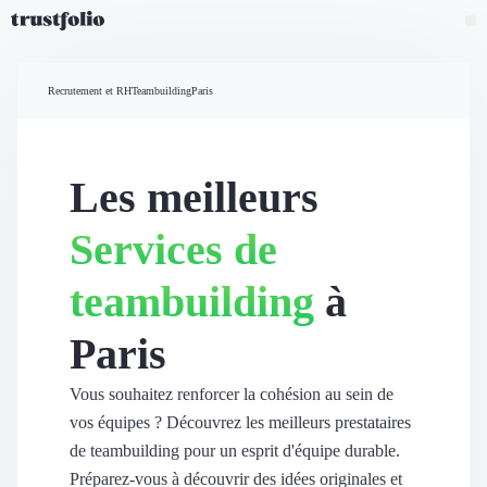
Pourquoi Trustfolio ?
Mesure de satisfaction
Recrutement et RH
Teambuilding
Paris
Accueil
Collecte d'avis vérifiés B2B
Collecte d’avis Google
Import d'avis existants
Les meilleurs
Widgets d'avis
Partage d’avis multicanal
Services de
Cas client
Vidéo de témoignage
teambuilding
à
Parrainage
Intent data
Paris
Révéler le réseau
Vitrine & média
Suivi du ROI
Vous souhaitez renforcer la cohésion au sein de
Voir tous nos avis clients
vos équipes ? Découvrez les meilleurs prestataires
Découvrir
de teambuilding pour un esprit d'équipe durable.
Découvrir
Préparez-vous à découvrir des idées originales et