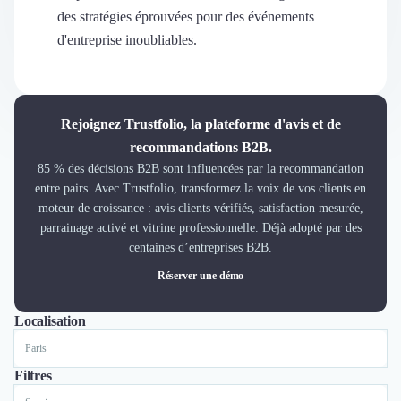
Découvrir
des stratégies éprouvées pour des événements
Découvrir
d'entreprise inoubliables.
Découvrir
Découvrir le média
Tarifs
Demander une démo
Rejoignez Trustfolio, la plateforme d'avis et de
Connexion
recommandations B2B.
Cabinet de Recrutement
85 % des décisions B2B sont influencées par la recommandation
Intérim
entre pairs. Avec Trustfolio, transformez la voix de vos clients en
Formation
moteur de croissance : avis clients vérifiés, satisfaction mesurée,
Teambuilding
parrainage activé et vitrine professionnelle. Déjà adopté par des
Marque Employeur
centaines d’entreprises B2B.
Conseil en Management et Organisation
Réserver une démo
Gestion paie
Qualité de Vie au Travail (QVT)
Localisation
Tout
Paris
Nice
Portage Salarial
Responsabilité Sociétale des Entreprises (RSE)
Marketplace de freelance
Filtres
Coaching