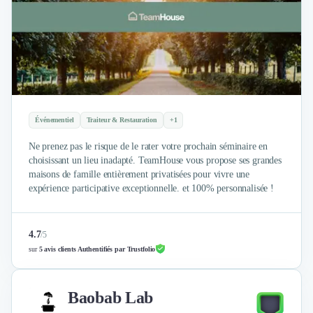
Design Industriel
Packaging & Emballages
Support Client
Téléphonie & Télécommunication
Chatbot
Maintenance et Infogérance
BI, Analytics & Big Data
Événementiel
Traiteur & Restauration
+1
Graphisme & Illustration
Recherche Utilisateur
Ne prenez pas le risque de le rater votre prochain séminaire en
choisissant un lieu inadapté. TeamHouse vous propose ses grandes
Design Thinking
maisons de famille entièrement privatisées pour vivre une
Stratégie Digitale
expérience participative exceptionnelle. et 100% personnalisée !
Développement Logiciel
Création de Site Internet
Développement d'Application Mobile
4.7
/
5
Développement E-commerce
sur
5 avis clients Authentifiés par Trustfolio
Direction Artistique
Cybersécurité
Baobab Lab
Logiciel E-Commerce