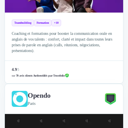
Brand Content
Publicité
Communication
Influence Marketing
Teambuilding
Formation
+10
Veille commerciale
Coaching et formations pour booster la communication orale en
Photographie
anglais de vos talents : confort, clarté et impact dans toutes leurs
Salons
prises de parole en anglais (calls, réunions, négociations,
Études Marketing
présentations).
Présentations PowerPoint
SMS Marketing
Email Marketing
4.9
/
5
Data Marketing
sur
70 avis clients Authentifiés par Trustfolio
Logiciel Marketing
Logiciel Commercial
Opendo
Assurance
Expertise Comptable
Paris
Subventions & Aides
Levée de fonds
Droit des Affaires