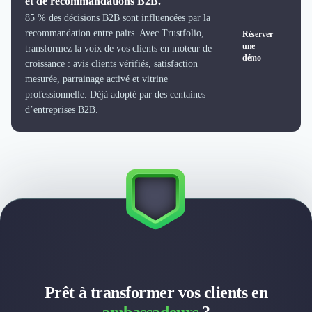
et de recommandations B2B.
Nettoyage & Ménage
85 % des décisions B2B sont influencées par la
Clubs & Réseaux Professionnels
recommandation entre pairs. Avec Trustfolio,
Réserver
Espaces de Coworking
une
transformez la voix de vos clients en moteur de
démo
croissance : avis clients vérifiés, satisfaction
mesurée, parrainage activé et vitrine
professionnelle. Déjà adopté par des centaines
d’entreprises B2B.
Prêt à transformer vos clients en