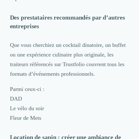
Nettoyage & Ménage
Clubs & Réseaux Professionnels
Des prestataires recommandés par d’autres
Espaces de Coworking
entreprises
Que vous cherchiez un cocktail dinatoire, un buffet
ou une expérience culinaire plus originale, les
traiteurs référencés sur Trustfolio couvrent tous les
formats d’événements professionnels.
Parmi ceux-ci :
DAD
Le vélo du soir
Fleur de Mets
Location de sapin : créer une ambiance de