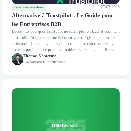
27/03/2026
Collecter des avis clients
Alternative à Trustpilot : Le Guide pour
les Entreprises B2B
Découvrez pourquoi Trustpilot ne suffit plus en B2B et comment
Trustfolio s'impose comme l'alternative stratégique pour votre
croissance. Ce guide vous révèle comment transformer des avis
certifiés par l'identité pro en véritables leviers de vente. Boostez
votre SEO et réduisez vos cycles de vente grâce à une solution
Thomas Nanterme
deux fois moins chère. Reprenez dès maintenant le contrôle de
Co-fondateur @trustfolio
votre e-réputation pour convertir vos prospects en clients.