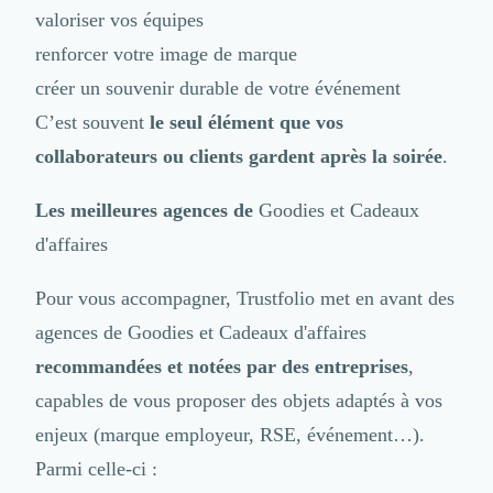
Brand Content
valoriser vos équipes
Publicité
renforcer votre image de marque
Communication
Influence Marketing
créer un souvenir durable de votre événement
Veille commerciale
C’est souvent
le seul élément que vos
Photographie
collaborateurs ou clients gardent après la soirée
.
Salons
Études Marketing
Les meilleures agences de
Goodies et Cadeaux
Présentations PowerPoint
SMS Marketing
d'affaires
Email Marketing
Data Marketing
Pour vous accompagner, Trustfolio met en avant des
Logiciel Marketing
agences de
Goodies et Cadeaux d'affaires
Logiciel Commercial
recommandées et notées par des entreprises
,
Assurance
Expertise Comptable
capables de vous proposer des objets adaptés à vos
Subventions & Aides
enjeux (marque employeur, RSE, événement…).
Levée de fonds
Parmi celle-ci :
Droit des Affaires