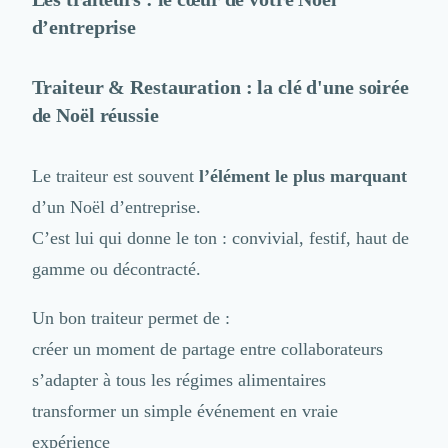
Intelligence Artificielle (IA)
Réalité Virtuelle (VR)
d’entreprise
Bureaux d'Entreprise
Déménagement
Traiteur & Restauration
: la clé d'une soirée
Impression
de Noël réussie
Logistique
Traduction
Traiteur & Restauration
Le traiteur est souvent
l’élément le plus marquant
Conception & Aménagement de Bureaux
d’un Noël d’entreprise.
Sourcing et Imports
C’est lui qui donne le ton : convivial, festif, haut de
Office Management
Développement à l'international
gamme ou décontracté.
Accélérateurs et incubateurs
Autres
Un bon traiteur permet de :
Réhabilitation et maintenance
créer un moment de partage entre collaborateurs
Gestion Immobilière
s’adapter à tous les régimes alimentaires
Logiciel PropTech
Courtage en Energie
transformer un simple événement en vraie
Désinfection & décontamination
expérience