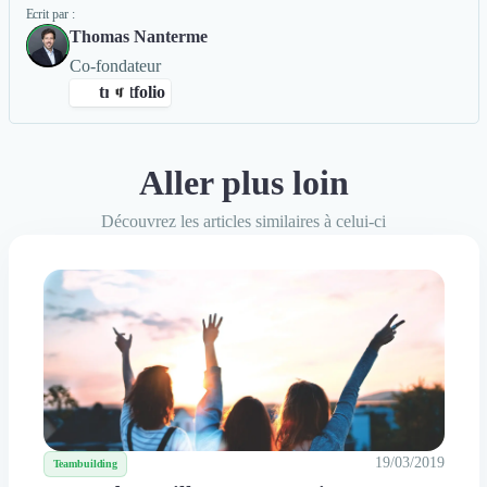
Ecrit par :
Thomas Nanterme
Co-fondateur
trustfolio
Aller plus loin
ng Digital
Rédaction de Cas Client
+4
Découvrez les articles similaires à celui-ci
avis clients Authentifiés par Trustfolio
19/03/2019
Teambuilding