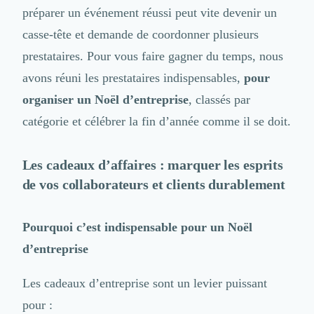
Logiciel SIRH
préparer un événement réussi peut vite devenir un
Logiciel de Gestion des Recrutements (ATS)
casse-tête et demande de coordonner plusieurs
Solutions pour CSE
prestataires. Pour vous faire gagner du temps, nous
Marketing Digital
avons réuni les prestataires indispensables,
pour
Inbound Marketing
Image de Marque & Branding
organiser un Noël d’entreprise
, classés par
Relations Presse et Publiques
catégorie et célébrer la fin d’année comme il se doit.
Prospection Commerciale
Production Vidéo
Goodies et Cadeaux d'affaires
Les cadeaux d’affaires : marquer les esprits
Événementiel
de vos collaborateurs et clients durablement
Strategie Marketing et Positionnement
Search Engine Advertising (SEA)
Pourquoi c’est indispensable pour un Noël
Social Ads
Search Engine Optimisation (SEO)
d’entreprise
Social Media
Growth Marketing
Les cadeaux d’entreprise sont un levier puissant
Marketing Automation
pour :