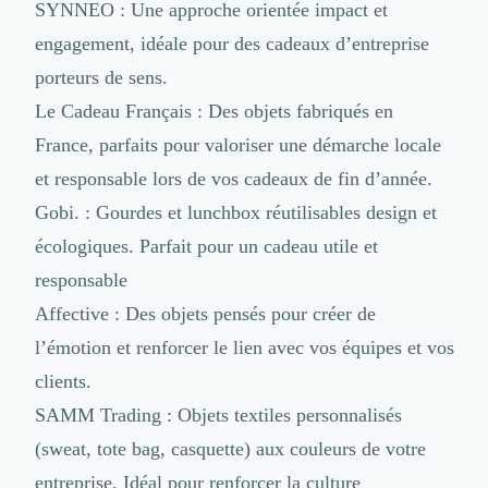
SYNNEO
: Une approche orientée impact et
Externalisation Administrative
Direction Financière Externalisée (DAF)
engagement, idéale pour des cadeaux d’entreprise
Transactions Services
porteurs de sens.
Restructuring
Le Cadeau Français
: Des objets fabriqués en
Droit Commercial
Droit du Travail
France, parfaits pour valoriser une démarche locale
Propriété Intellectuelle (IP/IT)
et responsable lors de vos cadeaux de fin d’année.
Banque
Gobi.
: Gourdes et lunchbox réutilisables design et
Gestion de trésorerie
Recouvrement
écologiques. Parfait pour un cadeau utile et
Financement de matériel ou équipement
responsable
Due Diligence
Affective
: Des objets pensés pour créer de
Audit
l’émotion et renforcer le lien avec vos équipes et vos
Solutions de Paiement
Fiscalité
clients.
UX & UI Design
SAMM Trading
: Objets textiles personnalisés
Développement Web
(sweat, tote bag, casquette) aux couleurs de votre
Product Management
Internet of Things (IoT)
entreprise. Idéal pour renforcer la culture