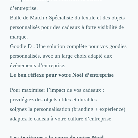
Design Industriel
d’entreprise.
Packaging & Emballages
Balle de Match
:
Spécialiste du textile et des objets
Support Client
personnalisés pour des cadeaux à forte visibilité de
Téléphonie & Télécommunication
Chatbot
marque.
Maintenance et Infogérance
Goodie D
: Une solution complète pour vos goodies
BI, Analytics & Big Data
personnalisés, avec un large choix adapté aux
Graphisme & Illustration
Recherche Utilisateur
événements d’entreprise.
Design Thinking
Le bon réflexe pour votre Noël d’entreprise
Stratégie Digitale
Développement Logiciel
Pour maximiser l’impact de vos cadeaux :
Création de Site Internet
privilégiez des objets utiles et durables
Développement d'Application Mobile
Développement E-commerce
soignez la personnalisation (branding + expérience)
Direction Artistique
adaptez le cadeau à votre culture d’entreprise
Cybersécurité
Logiciel E-Commerce
Les traiteurs : le cœur de votre Noël