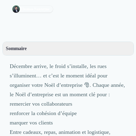
réuni ici tous les partenaires indispensables pour...
Découvrir
Thomas Nanterme
lundi 25 novembre 2019
Découvrir
Découvrir
Découvrir le média
Tarifs
Demander une démo
Connexion
Sommaire
Cabinet de Recrutement
– Les cadeaux d’affaires : marquer les esprits de vos collaborateurs et clients
Intérim
durablement
Décembre arrive, le froid s’installe, les rues
Formation
– Les traiteurs : le cœur de votre Noël d’entreprise
s’illuminent… et c’est le moment idéal pour
Teambuilding
– Location de sapin : créer une ambiance de Noël immédiate
Marque Employeur
organiser votre Noël d’entreprise 🎅. Chaque année,
– Les agences événementielles : orchestrer un Noël sans stress
Conseil en Management et Organisation
le Noël d’entreprise est un moment clé pour :
Gestion paie
– & conciergerie : déléguer l’organisation
remercier vos collaborateurs
Qualité de Vie au Travail (QVT)
– Lieux, animations et team building : créer une vraie expérience
Portage Salarial
renforcer la cohésion d’équipe
– : anticiper l’après
Responsabilité Sociétale des Entreprises (RSE)
marquer vos clients
Marketplace de freelance
Entre cadeaux, repas, animation et logistique,
Coaching