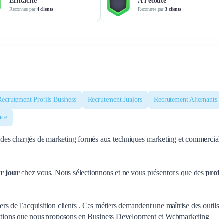
Efficacité
À l'écoute
Reconnue par
4 clients
Reconnue par
3 clients
Recrutement Profils Business
Recrutement Juniors
Recrutement Alternants
nce
et des chargés de marketing formés aux techniques marketing et commercia
er jour
chez vous. Nous sélectionnons et ne vous présentons que des
prof
s de l’acquisition clients . Ces métiers demandent une maîtrise des outils
rmations que nous proposons en Business Development et Webmarketing