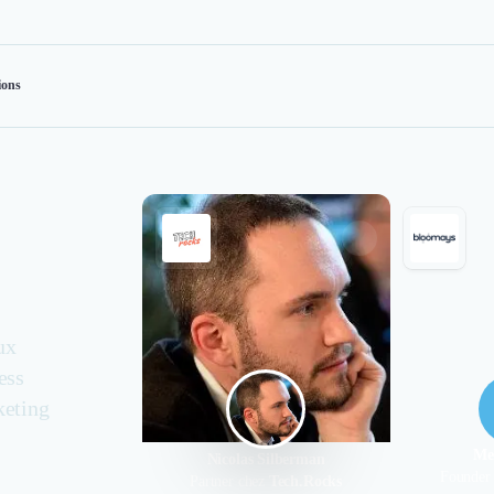
ions
ux
ess
keting
Me
Nicolas Silberman
Founder
Partner chez
Tech.Rocks