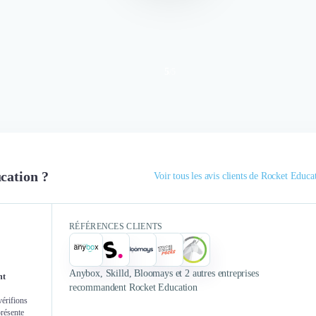
5
/
5
Authentifié le 13/01/2020 par
Authent
J'ai fait appel à Rocket School
cation ?
dans le cadre d'un recrutement
Voir tous les avis clients de Rocket Educa
d'un SDR, d'un business
Rocket Schoo
developer. Nous avons reçu des
sur le recrute
retours extrêmement rapidement et
RÉFÉRENCES CLIENTS
et mar
nous avons reçu un petit nombre
personnes de
de candidats très qualifiés. Le tri
réalisé en amont par l'école nous a
Anybox, Skilld, Bloomays et 2 autres entreprises
nt
fait gagner du temps. Par la suite
recommandent Rocket Education
l'accompagnement a été très
vérifions
présente
efficace et pro-actif, nous avons