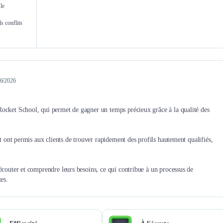
le
trouvé la perle rare en moins d'une
Nicolas Silberman
semaine. Rocket School forme
s conflits
Partner
ensuite notre futur salarié qui est
arrivé opérationnel chez nous en
alternance.
/06/2026
Rocket School, qui permet de gagner un temps précieux grâce à la qualité des
nt ont permis aux clients de trouver rapidement des profils hautement qualifiés,
 écouter et comprendre leurs besoins, ce qui contribue à un processus de
es.