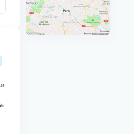
les
ils