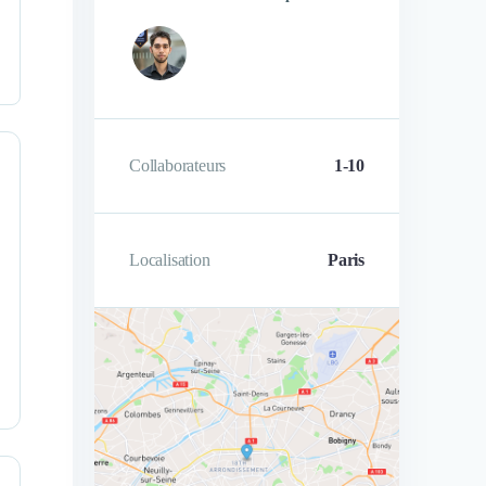
Mehdi Lebel
Christophe Combelles
Founder
Co-founder, CEO
Collaborateurs
1-10
Localisation
Paris