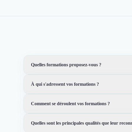
Quelles formations proposez-vous ?
À qui s'adressent vos formations ?
Rocket School propose des formations en alternance p
pratiques pour offrir une expérience d'apprentissage c
Comment se déroulent vos formations ?
Nous accueillons des étudiants motivés et prêts à se l
pour vous accompagner dans votre parcours.
Quelles sont les principales qualités que leur reconn
Nos formations sont dispensées en alternance, ce qui s
connaissances et de gagner en expérience professionne