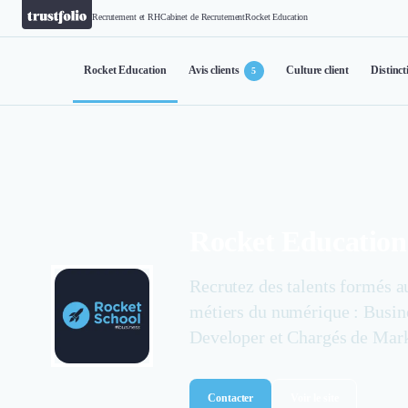
Recrutement et RH
Cabinet de Recrutement
Rocket Education
Rocket Education
Avis clients
Culture client
Distinct
5
Rocket Education
Recrutez des talents formés a
métiers du numérique : Busin
Developer et Chargés de Mar
Contacter
Voir le site