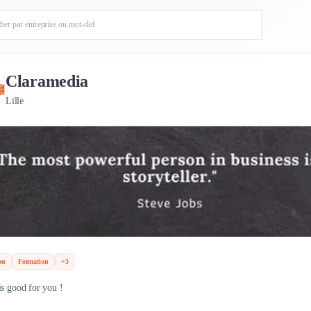
Claramedia
Lille
on
Formation
+3
is good for you !