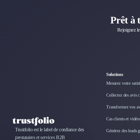
Désinfection & décontamination
Nettoyage & Ménage
Prêt à 
Clubs & Réseaux Professionnels
Espaces de Coworking
Rejoignez le
Solutions
Mesurez votre satis
Collectez des avis 
Transformez vos avi
Cas clients et vidé
Trustfolio est le label de confiance des
Générez des leads 
prestataires et services B2B