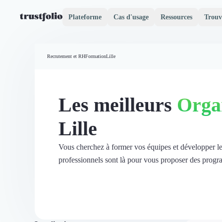
Plateforme
Cas d'usage
Ressources
Trouv
Pourquoi Trustfolio ?
Mesure de satisfaction
Recrutement et RH
Formation
Lille
Accueil
Collecte d'avis vérifiés B2B
Collecte d’avis Google
Import d'avis existants
Les meilleurs
Orga
Widgets d'avis
Partage d’avis multicanal
Lille
Cas client
Vidéo de témoignage
Parrainage
Vous cherchez à former vos équipes et développer l
Intent data
professionnels sont là pour vous proposer des progr
Révéler le réseau
Vitrine & média
Suivi du ROI
Voir tous nos avis clients
Découvrir