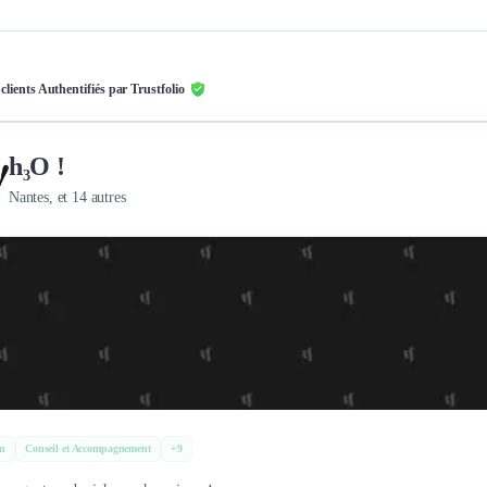
 clients Authentifiés par Trustfolio
h₃O !
Nantes, et 14 autres
n
Conseil et Accompagnement
+9