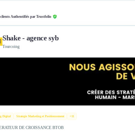
 clients Authentifiés par Trustfolio
Shake - agence syb
Tourcoing
g Digital
Strategie Marketing et Positionnement
+11
ERATEUR DE CROISSANCE BTOB