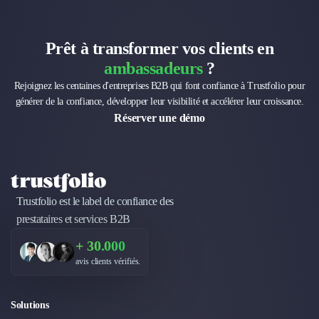
Externalisation Administrative
Direction Financière Externalisée (DAF)
Transactions Services
Prêt à transformer vos clients en
Restructuring
ambassadeurs
?
Droit Commercial
Rejoignez les centaines d'entreprises B2B qui font confiance à Trustfolio pour
Droit du Travail
générer de la confiance, développer leur visibilité et accélérer leur croissance.
Propriété Intellectuelle (IP/IT)
Réserver une démo
Banque
Gestion de trésorerie
Recouvrement
Financement de matériel ou équipement
Due Diligence
Trustfolio est le label de confiance des
Audit
prestataires et services B2B
Solutions de Paiement
+ 30.000
Fiscalité
UX & UI Design
avis clients vérifiés.
Développement Web
Product Management
Solutions
Internet of Things (IoT)