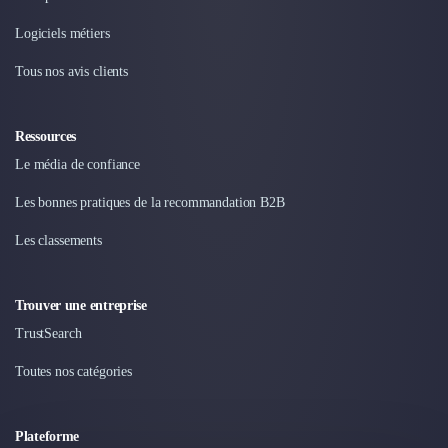
Intelligence Artificielle (IA)
Réalité Virtuelle (VR)
Logiciels métiers
Bureaux d'Entreprise
Déménagement
Tous nos avis clients
Impression
Logistique
Ressources
Traduction
Le média de confiance
Traiteur & Restauration
Conception & Aménagement de Bureaux
Les bonnes pratiques de la recommandation B2B
Sourcing et Imports
Office Management
Les classements
Développement à l'international
Accélérateurs et incubateurs
Trouver une entreprise
Autres
TrustSearch
Réhabilitation et maintenance
Gestion Immobilière
Toutes nos catégories
Logiciel PropTech
Courtage en Energie
Désinfection & décontamination
Plateforme