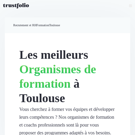
Pourquoi Trustfolio ?
Mesure de satisfaction
Recrutement et RH
Formation
Toulouse
Accueil
Collecte d'avis vérifiés B2B
Collecte d’avis Google
Import d'avis existants
Les meilleurs
Widgets d'avis
Partage d’avis multicanal
Organismes de
Cas client
Vidéo de témoignage
formation
à
Parrainage
Intent data
Toulouse
Révéler le réseau
Vitrine & média
Suivi du ROI
Vous cherchez à former vos équipes et développer
Voir tous nos avis clients
leurs compétences ? Nos organismes de formation
Découvrir
et coachs professionnels sont là pour vous
Découvrir
proposer des programmes adaptés à vos besoins.