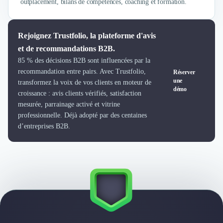
Brand Content
outplacement, bilans de compétences, coaching et formation.
Publicité
Communication
Rejoignez Trustfolio, la plateforme d'avis
Influence Marketing
Veille commerciale
et de recommandations B2B.
Photographie
85 % des décisions B2B sont influencées par la
Salons
recommandation entre pairs. Avec Trustfolio,
Réserver
une
transformez la voix de vos clients en moteur de
Études Marketing
démo
croissance : avis clients vérifiés, satisfaction
Présentations PowerPoint
mesurée, parrainage activé et vitrine
SMS Marketing
professionnelle. Déjà adopté par des centaines
Email Marketing
d’entreprises B2B.
Data Marketing
Logiciel Marketing
Logiciel Commercial
Assurance
Expertise Comptable
Subventions & Aides
Levée de fonds
Droit des Affaires