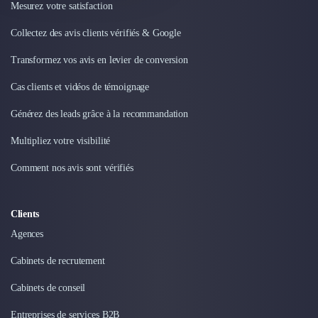
Mesurez votre satisfaction
Design Industriel
Packaging & Emballages
Collectez des avis clients vérifiés & Google
Support Client
Transformez vos avis en levier de conversion
Téléphonie & Télécommunication
Chatbot
Cas clients et vidéos de témoignage
Maintenance et Infogérance
BI, Analytics & Big Data
Générez des leads grâce à la recommandation
Graphisme & Illustration
Multipliez votre visibilité
Recherche Utilisateur
Design Thinking
Comment nos avis sont vérifiés
Stratégie Digitale
Développement Logiciel
Clients
Création de Site Internet
Développement d'Application Mobile
Agences
Développement E-commerce
Cabinets de recrutement
Direction Artistique
Cybersécurité
Cabinets de conseil
Logiciel E-Commerce
Entreprises de services B2B