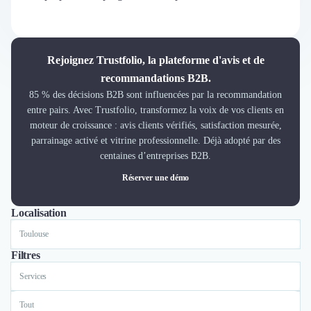
Découvrir
Découvrir
Découvrir
Découvrir le média
Rejoignez Trustfolio, la plateforme d'avis et de
Tarifs
recommandations B2B.
Demander une démo
85 % des décisions B2B sont influencées par la recommandation
Connexion
entre pairs. Avec Trustfolio, transformez la voix de vos clients en
Cabinet de Recrutement
moteur de croissance : avis clients vérifiés, satisfaction mesurée,
Intérim
parrainage activé et vitrine professionnelle. Déjà adopté par des
Formation
centaines d’entreprises B2B.
Teambuilding
Réserver une démo
Marque Employeur
Conseil en Management et Organisation
Localisation
Tout
Lyon
Paris
Nantes
Marseille
Toulouse
Bordeaux
Lille
Nice
Gestion paie
Qualité de Vie au Travail (QVT)
Filtres
Portage Salarial
Responsabilité Sociétale des Entreprises (RSE)
Services
Marketplace de freelance
Coaching