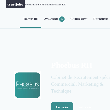
Recrutement et RH
Formation
Phoebus RH
Phoebus RH
Avis clients
Culture client
Distinctions
5
Phoebus RH
Cabinet de Recrutement spéci
Commercial, Marketing &
Technique
Contacter
Voir le site