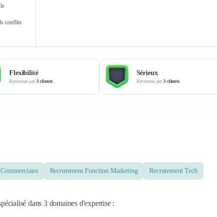
le
Maëva Pipereau
s conflits
Attachée de direction
Attachée commerc
Flexibilité
Sérieux
Reconnue par
3 clients
Reconnue par
3 clients
t Commerciaux
Recrutement Fonction Marketing
Recrutement Tech
écialisé dans 3 domaines d'expertise :