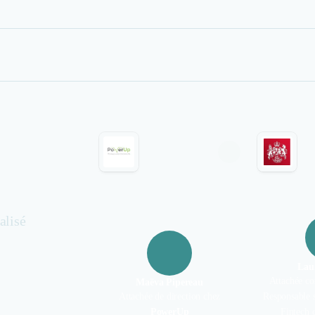
alisé
Lau
Attachée co
Maëva Pipereau
Attachée de direction chez
Responsable s
PowerUp
Fintech 