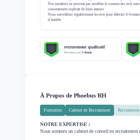
Nos membres ne peuvent pas modifier le contenu des avis sans 
consentement explicite de leurs auteurs
Nous surveillons régulièrement les avis pour détecter d’éventuel
d’intérêts
recrutement qualitatif
Reconnue par
3 clients
À Propos de Phoebus RH
Formation
Cabinet de Recrutement
Recrutemen
NOTRE EXPERTISE :
Nous sommes un cabinet de conseil en recrutement sp