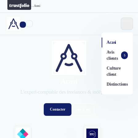
...
Acasi
Acasi
Avis
5
clients
Culture
client
Acasi
Distinctions
L'expert-comptable des freelances & indépendants
Contacter
Voir le site