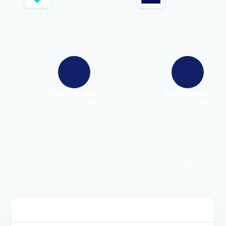
Roland Martinet
Benoit Rousseau
Président chez
SI4U
Founder chez
BRCI
4
4
/
5
/
5