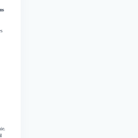
ons
es
ie.
il