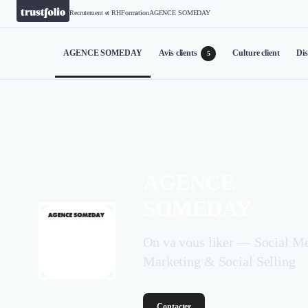
Recrutement et RH
Formation
AGENCE SOMEDAY
AGENCE SOMEDAY
Avis clients
Culture client
Dis
5
AGENCE
SOMEDAY
On va vous liker — Social M
Marketing & Social Selling
Contacter