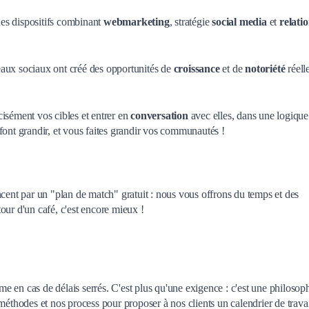
 des dispositifs combinant
webmarketing
, stratégie
social media
et
relati
eaux sociaux ont créé des opportunités de
croissance
et de
notoriété
réell
isément vos cibles et entrer en
conversation
avec elles, dans une logique
ont grandir, et vous faites grandir vos communautés !
ent par un "plan de match" gratuit : nous vous offrons du temps et des
our d'un café, c'est encore mieux !
 en cas de délais serrés. C'est plus qu'une exigence : c'est une philosoph
méthodes et nos process pour proposer à nos clients un calendrier de trava