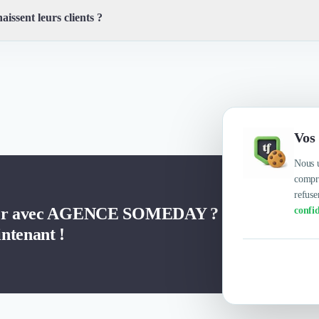
aissent leurs clients ?
réative, Force de proposition, Jessica et son équipe sont de très bons con
Vos 
Nous u
compre
refuse
iller avec AGENCE SOMEDAY ?
confid
ntenant !