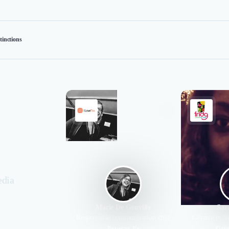
tinctions
edia
Marie De Gouville
Sar
Responsable communication chez
Gérante et f
Ilovetax.Fr
Grig