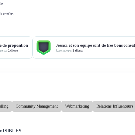
le
Marie De Gouville
Sa
s conflits
Responsable communication
Gérante 
e de proposition
Jessica et son équipe sont de très bons consei
ue par
2 clients
Reconnue par
2 clients
elling
Community Management
Webmarketing
Relations Influenceurs
e VISIBLES.