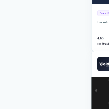
Désinfection & décontamination
Nettoyage & Ménage
Product
Clubs & Réseaux Professionnels
Espaces de Coworking
Les solu
4.6
/
5
sur
50 avi