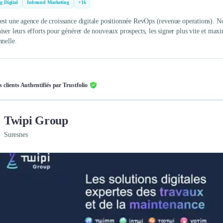
g Digital
Inbound Marketing
+16
est une agence de croissance digitale positionnée RevOps (revenue operations). Nou
iser leurs efforts pour générer de nouveaux prospects, les signer plus vite et max
nnelle.
s clients Authentifiés par Trustfolio
Twipi Group
Suresnes