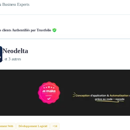
& Business Experts
s clients Authentifiés par Trustfolio
Neodelta
, et 3 autres
pement Web
Développement Logiciel
+14