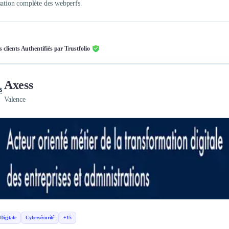
sation complète des webperfs.
s clients Authentifiés par Trustfolio
Axess
Valence
 Digitale
Cybersécurité
+15