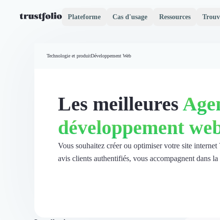
Plateforme
Cas d'usage
Ressources
Trouv
Pourquoi Trustfolio ?
Mesure de satisfaction
Technologie et produit
Développement Web
Accueil
Collecte d'avis vérifiés B2B
Collecte d’avis Google
Import d'avis existants
Les meilleures
Age
Widgets d'avis
Partage d’avis multicanal
développement we
Cas client
Vidéo de témoignage
Parrainage
Vous souhaitez créer ou optimiser votre site intern
Intent data
avis clients authentifiés, vous accompagnent dans la
Révéler le réseau
Vitrine & média
Suivi du ROI
Voir tous nos avis clients
Découvrir