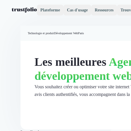
Plateforme
Cas d'usage
Ressources
Trouv
Pourquoi Trustfolio ?
Mesure de satisfaction
Technologie et produit
Développement Web
Paris
Accueil
Collecte d'avis vérifiés B2B
Collecte d’avis Google
Import d'avis existants
Les meilleures
Age
Widgets d'avis
Partage d’avis multicanal
développement we
Cas client
Vidéo de témoignage
Parrainage
Vous souhaitez créer ou optimiser votre site intern
Intent data
avis clients authentifiés, vous accompagnent dans la
Révéler le réseau
Vitrine & média
Suivi du ROI
Voir tous nos avis clients
Découvrir