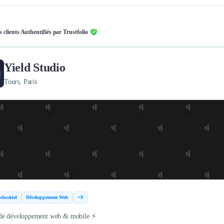
s clients Authentifiés par Trustfolio
Yield Studio
Tours, Paris
dustriel
Développement Web
+9
de développement web & mobile ⚡️