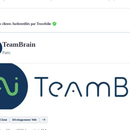
s clients Authentifiés par Trustfolio
TeamBrain
Paris
Client
Développement Web
+9