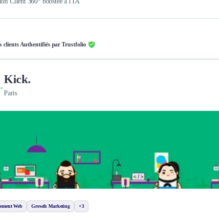
ion Client 360° boostée à l'IA
s clients Authentifiés par Trustfolio
Kick.
Paris
pement Web
Growth Marketing
+3