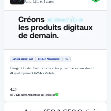
Paris, Lille et 4 autres
Nettoyage & Ménage
Clubs & Réseaux Professionnels
Espaces de Coworking
Développement Web
Product Management
+17
Design + Code : Pour faire de votre projet une success story !
#Développement #Web #Mobile
4.2
/
5
sur
5 avis clients Authentifiés par Trustfolio