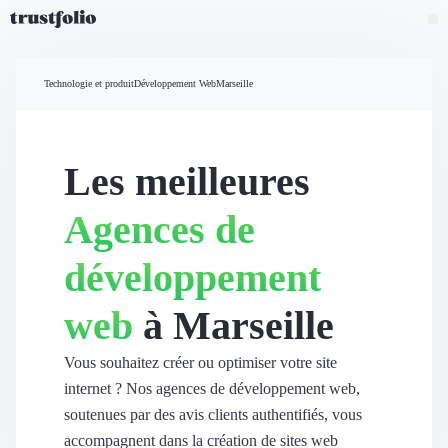
Pourquoi Trustfolio ?
Mesure de satisfaction
Technologie et produit
Développement Web
Marseille
Accueil
Collecte d'avis vérifiés B2B
Collecte d’avis Google
Import d'avis existants
Les meilleures
Widgets d'avis
Partage d’avis multicanal
Agences de
Cas client
Vidéo de témoignage
développement
Parrainage
Intent data
web
à Marseille
Révéler le réseau
Vitrine & média
Suivi du ROI
Vous souhaitez créer ou optimiser votre site
Voir tous nos avis clients
internet ? Nos agences de développement web,
Découvrir
soutenues par des avis clients authentifiés, vous
Découvrir
accompagnent dans la création de sites web