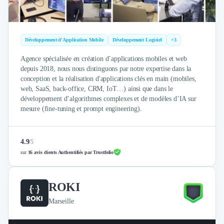
Externalisation Administrative
Direction Financière Externalisée (DAF)
Transactions Services
Restructuring
Développement d'Application Mobile
Développement Logiciel
+3
Droit Commercial
Agence spécialisée en création d’applications mobiles et web
Droit du Travail
depuis 2018, nous nous distinguons par notre expertise dans la
Propriété Intellectuelle (IP/IT)
conception et la réalisation d'applications clés en main (mobiles,
Banque
web, SaaS, back-office, CRM, IoT…) ainsi que dans le
développement d’algorithmes complexes et de modèles d’IA sur
Gestion de trésorerie
mesure (fine-tuning et prompt engineering).
Recouvrement
Financement de matériel ou équipement
Due Diligence
4.9
/
5
Audit
sur
16 avis clients Authentifiés par Trustfolio
Solutions de Paiement
Fiscalité
UX & UI Design
ROKI
Développement Web
Marseille
Product Management
Internet of Things (IoT)