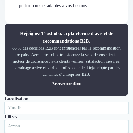
Découvrir
performants et adaptés à vos besoins.
Découvrir
Découvrir
Découvrir le média
Tarifs
Rejoignez Trustfolio, la plateforme d'avis et de
Demander une démo
recommandations B2B.
Connexion
85 % des décisions B2B sont influencées par la recommandation
Cabinet de Recrutement
entre pairs. Avec Trustfolio, transformez la voix de vos clients en
Intérim
moteur de croissance : avis clients vérifiés, satisfaction mesurée,
Formation
parrainage activé et vitrine professionnelle. Déjà adopté par des
Teambuilding
centaines d’entreprises B2B.
Marque Employeur
Réserver une démo
Conseil en Management et Organisation
Gestion paie
Localisation
Tout
Lyon
Paris
Nantes
Marseille
Toulouse
Bordeaux
Lille
Nice
Qualité de Vie au Travail (QVT)
Portage Salarial
Responsabilité Sociétale des Entreprises (RSE)
Filtres
Marketplace de freelance
Services
Coaching