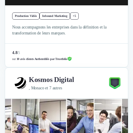
Brand Content
Publicité
Communication
Production Vidéo
Inbound Marketing
+5
Influence Marketing
Nous accompagnons les entreprises dans la définition et la
Veille commerciale
transformation de leurs marques.
Photographie
Salons
Études Marketing
4.8
/
5
Présentations PowerPoint
sur
10 avis clients Authentifiés par Trustfolio
SMS Marketing
Email Marketing
Kosmos Digital
Data Marketing
Logiciel Marketing
, Monaco et 7 autres
Logiciel Commercial
Assurance
Expertise Comptable
Subventions & Aides
Levée de fonds
Droit des Affaires