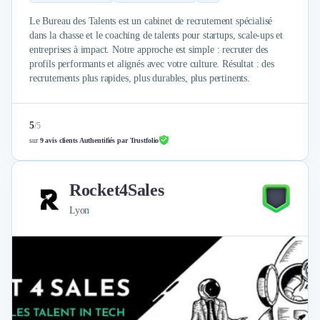
Nettoyage & Ménage
Le Bureau des Talents est un cabinet de recrutement spécialisé
Clubs & Réseaux Professionnels
dans la chasse et le coaching de talents pour startups, scale-ups et
Espaces de Coworking
entreprises à impact. Notre approche est simple : recruter des
profils performants et alignés avec votre culture. Résultat : des
recrutements plus rapides, plus durables, plus pertinents.
5
/
5
sur
9 avis clients Authentifiés par Trustfolio
Rocket4Sales
Lyon