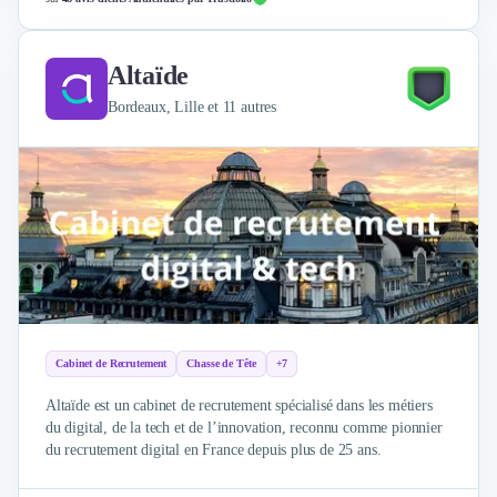
Externalisation Administrative
Direction Financière Externalisée (DAF)
Transactions Services
Altaïde
Restructuring
Bordeaux, Lille et 11 autres
Droit Commercial
Droit du Travail
Propriété Intellectuelle (IP/IT)
Banque
Gestion de trésorerie
Recouvrement
Financement de matériel ou équipement
Due Diligence
Audit
Solutions de Paiement
Cabinet de Recrutement
Chasse de Tête
+7
Fiscalité
Altaïde est un cabinet de recrutement spécialisé dans les métiers
UX & UI Design
du digital, de la tech et de l’innovation, reconnu comme pionnier
Développement Web
du recrutement digital en France depuis plus de 25 ans.
Product Management
Internet of Things (IoT)