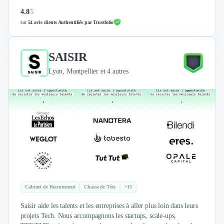
Design Industriel
4.8
/
5
Packaging & Emballages
sur
54 avis clients Authentifiés par Trustfolio
Support Client
Téléphonie & Télécommunication
SAISIR
Chatbot
Maintenance et Infogérance
Lyon, Montpellier et 4 autres
BI, Analytics & Big Data
Graphisme & Illustration
Recherche Utilisateur
Design Thinking
Stratégie Digitale
Développement Logiciel
Création de Site Internet
Développement d'Application Mobile
Développement E-commerce
Direction Artistique
Cabinet de Recrutement
Chasse de Tête
+15
Cybersécurité
Saisir aide les talents et les entreprises à aller plus loin dans leurs
Logiciel E-Commerce
projets Tech. Nous accompagnons les startups, scale-ups,