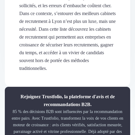
Découvrir
sollicités, et les erreurs d’embauche coûtent cher.
Découvrir
Dans ce contexte, s’entourer des meilleurs cabinets
Découvrir
de recrutement à Lyon n’est plus un luxe, mais une
Découvrir le média
nécessité. Dans cette liste découvrez les cabinets
Tarifs
de recrutement qui permettent aux entreprises en
Demander une démo
croissance de sécuriser leurs recrutements, gagner
Connexion
du temps, et accéder à un vivier de candidats
Cabinet de Recrutement
Intérim
souvent hors de portée des méthodes
Formation
traditionnelles.
Teambuilding
Marque Employeur
Conseil en Management et Organisation
Gestion paie
Rejoignez Trustfolio, la plateforme d'avis et de
Qualité de Vie au Travail (QVT)
recommandations B2B.
Portage Salarial
85 % des décisions B2B sont influencées par la recommandation
Responsabilité Sociétale des Entreprises (RSE)
entre pairs. Avec Trustfolio, transformez la voix de vos clients en
moteur de croissance : avis clients vérifiés, satisfaction mesurée,
Marketplace de freelance
parrainage activé et vitrine professionnelle. Déjà adopté par des
Coaching