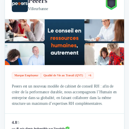
Peeers
Brand Content
Publicité
Villeurbanne
Communication
Influence Marketing
Veille commerciale
Photographie
Salons
Études Marketing
Présentations PowerPoint
SMS Marketing
Email Marketing
Data Marketing
Marque Employeur
Qualité de Vie au Travail (QVT)
+6
Logiciel Marketing
Peeers est un nouveau modèle de cabinet de conseil RH : afin de
Logiciel Commercial
créer de la performance durable, nous accompagnons l’Humain en
Assurance
entreprise dans sa globalité, en faisant collaborer dans la même
Expertise Comptable
structure un maximum d’expertises RH complémentaires.
Subventions & Aides
Levée de fonds
4.8
/
5
Droit des Affaires
sur
48 avis clients Authentifiés par Trustfolio