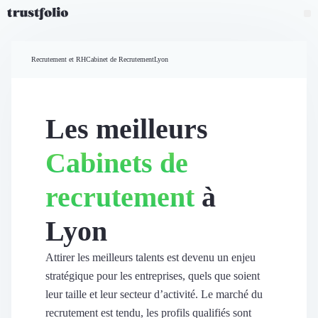
Pourquoi Trustfolio ?
Mesure de satisfaction
Recrutement et RH
Cabinet de Recrutement
Lyon
Accueil
Collecte d'avis vérifiés B2B
Collecte d’avis Google
Import d'avis existants
Les meilleurs
Widgets d'avis
Partage d’avis multicanal
Cabinets de
Cas client
Vidéo de témoignage
recrutement
à
Parrainage
Intent data
Lyon
Révéler le réseau
Vitrine & média
Suivi du ROI
Attirer les meilleurs talents est devenu un enjeu
Voir tous nos avis clients
stratégique pour les entreprises, quels que soient
Découvrir
leur taille et leur secteur d’activité. Le marché du
Découvrir
recrutement est tendu, les profils qualifiés sont