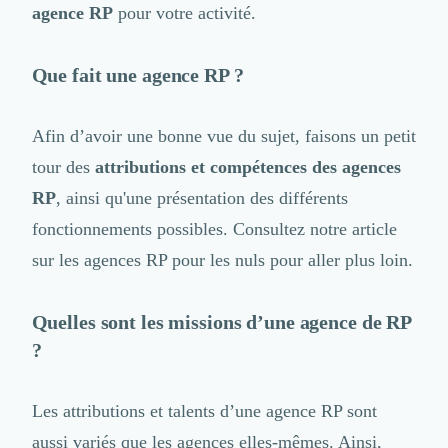
agence RP
pour votre activité.
Logiciel SIRH
Logiciel de Gestion des Recrutements (ATS)
Solutions pour CSE
Que fait une agence RP ?
Marketing Digital
Inbound Marketing
Afin d’avoir une bonne vue du sujet, faisons un petit
Image de Marque & Branding
Relations Presse et Publiques
tour des
attributions et compétences des agences
Prospection Commerciale
RP
, ainsi qu'une présentation des différents
Production Vidéo
fonctionnements possibles. Consultez notre article
Goodies et Cadeaux d'affaires
Événementiel
sur
les agences RP pour les nuls
pour aller plus loin.
Strategie Marketing et Positionnement
Search Engine Advertising (SEA)
Quelles sont les missions d’une agence de RP
Social Ads
?
Search Engine Optimisation (SEO)
Social Media
Growth Marketing
Les attributions et talents d’une agence RP sont
Marketing Automation
aussi variés que les agences elles-mêmes. Ainsi,