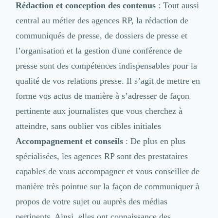
Externalisation Administrative
Rédaction et conception des contenus
: Tout aussi
Direction Financière Externalisée (DAF)
central au métier des agences RP, la rédaction de
Transactions Services
communiqués de presse, de dossiers de presse et
Restructuring
l’organisation et la gestion d'une conférence de
Droit Commercial
Droit du Travail
presse sont des compétences indispensables pour la
Propriété Intellectuelle (IP/IT)
qualité de vos relations presse. Il s’agit de mettre en
Banque
forme vos actus de manière à s’adresser de façon
Gestion de trésorerie
Recouvrement
pertinente aux journalistes que vous cherchez à
Financement de matériel ou équipement
atteindre, sans oublier vos cibles initiales
Due Diligence
Accompagnement et conseils
: De plus en plus
Audit
spécialisées, les agences RP sont des prestataires
Solutions de Paiement
Fiscalité
capables de vous accompagner et vous conseiller de
UX & UI Design
manière très pointue sur la façon de communiquer à
Développement Web
propos de votre sujet ou auprès des médias
Product Management
Internet of Things (IoT)
pertinents. Ainsi, elles ont connaissance des