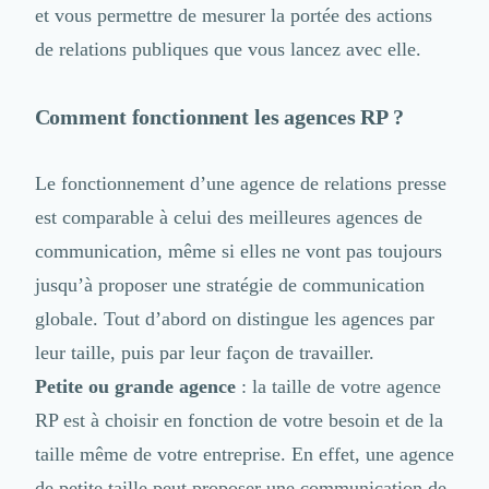
Intelligence Artificielle (IA)
et vous permettre de mesurer la portée des actions
Réalité Virtuelle (VR)
de relations publiques que vous lancez avec elle.
Bureaux d'Entreprise
Déménagement
Impression
Comment fonctionnent les agences RP ?
Logistique
Traduction
Le fonctionnement d’une agence de relations presse
Traiteur & Restauration
Conception & Aménagement de Bureaux
est comparable à celui des
meilleures agences de
Sourcing et Imports
communication
, même si elles ne vont pas toujours
Office Management
jusqu’à proposer une stratégie de communication
Développement à l'international
Accélérateurs et incubateurs
globale. Tout d’abord on distingue les agences par
Autres
leur taille, puis par leur façon de travailler.
Réhabilitation et maintenance
Petite ou grande agence
: la taille de votre agence
Gestion Immobilière
RP est à choisir en fonction de votre besoin et de la
Logiciel PropTech
Courtage en Energie
taille même de votre entreprise. En effet, une agence
Désinfection & décontamination
de petite taille peut proposer une communication de