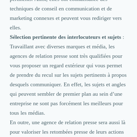
Design Industriel
techniques de conseil en communication et de
Packaging & Emballages
marketing connexes et peuvent vous rediriger vers
Support Client
Téléphonie & Télécommunication
elles.
Chatbot
Sélection pertinente des interlocuteurs et sujets
:
Maintenance et Infogérance
Travaillant avec diverses marques et média, les
BI, Analytics & Big Data
agences de relation presse sont très qualifiées pour
Graphisme & Illustration
Recherche Utilisateur
vous proposer un regard extérieur qui vous permet
Design Thinking
de prendre du recul sur les sujets pertinents à propos
Stratégie Digitale
desquels communiquer. En effet, les sujets et angles
Développement Logiciel
Création de Site Internet
qui peuvent sembler de premier plan au sein d’une
Développement d'Application Mobile
entreprise ne sont pas forcément les meilleurs pour
Développement E-commerce
tous les médias.
Direction Artistique
En outre, une agence de relation presse sera aussi là
Cybersécurité
Logiciel E-Commerce
pour valoriser les retombées presse de leurs actions