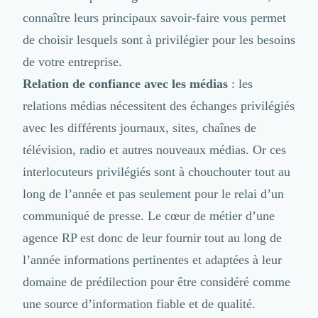
Brand Content
connaître leurs principaux savoir-faire vous permet
Publicité
Communication
de choisir lesquels sont à privilégier pour les besoins
Influence Marketing
de votre entreprise.
Veille commerciale
Relation de confiance avec les médias
: les
Photographie
Salons
relations médias nécessitent des échanges privilégiés
Études Marketing
avec les différents journaux, sites, chaînes de
Présentations PowerPoint
télévision, radio et autres nouveaux médias. Or ces
SMS Marketing
Email Marketing
interlocuteurs privilégiés sont à chouchouter tout au
Data Marketing
long de l’année et pas seulement pour le relai d’un
Logiciel Marketing
communiqué de presse. Le cœur de métier d’une
Logiciel Commercial
agence RP est donc de leur fournir tout au long de
Assurance
Expertise Comptable
l’année informations pertinentes et adaptées à leur
Subventions & Aides
domaine de prédilection pour être considéré comme
Levée de fonds
une source d’information fiable et de qualité.
Droit des Affaires