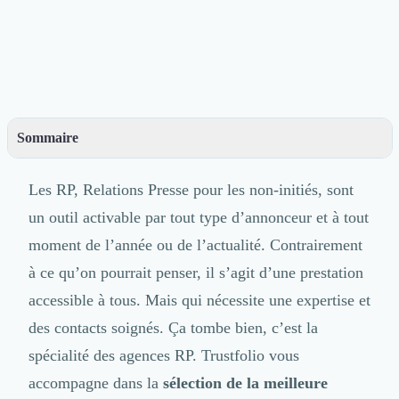
tombe bien, c’est la spécialité des agences RP....
Découvrir
mardi 7 septembre 2021
Découvrir
Découvrir
Découvrir le média
Tarifs
Demander une démo
Connexion
Sommaire
Cabinet de Recrutement
– Que fait une agence RP ?
Intérim
Les RP, Relations Presse pour les non-initiés, sont
– Comment savoir si vous avez besoin d’une agence de relation presse ?
Formation
un outil activable par tout type d’annonceur et à tout
– Comment sélectionner une agence de relations presse pour votre entreprise ?
Teambuilding
– Choisir une agence RP qui va plus loin : les agences spécialisées startup, digital,
Marque Employeur
moment de l’année ou de l’actualité. Contrairement
influence…
Conseil en Management et Organisation
à ce qu’on pourrait penser, il s’agit d’une prestation
– 🏆 Les agences RP recommandées par leurs clients sur Trustfolio 🏆
Gestion paie
accessible à tous. Mais qui nécessite une expertise et
Qualité de Vie au Travail (QVT)
des contacts soignés. Ça tombe bien, c’est la
Portage Salarial
Responsabilité Sociétale des Entreprises (RSE)
spécialité des agences RP. Trustfolio vous
Marketplace de freelance
accompagne dans la
sélection de la meilleure
Coaching