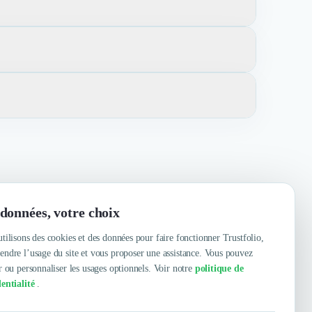
ns des stratégies d'influence, de mécénat et
la conception web et le développement web.
prises de divers secteurs qui souhaitent améliorer leur
galement travailler avec des clients à l'échelle
lisme, dynamisme, Expertise, disponibilité, Créativité
données, votre choix
tilisons des cookies et des données pour faire fonctionner Trustfolio,
ndre l’usage du site et vous proposer une assistance. Vous pouvez
r ou personnaliser les usages optionnels. Voir notre
politique de
entialité
.
Contacter
Voir le site