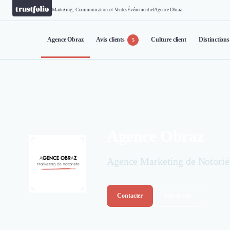
Marketing, Communication et Ventes
Événementiel
Agence Obraz
Agence Obraz
Avis clients
Culture client
Distinctions
5
Agence Obraz
Agence Marketing de Notorié
Contacter
Voir le site