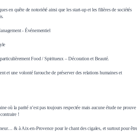
en quête de notoriété ainsi que les start-up et les filières de sociétés
s.
l Management - Événementiel
tyle
us particulièrement Food / Spiritueux – Décoration et Beauté.
nt et une volonté farouche de préserver des relations humaines et
ne où la parité n’est pas toujours respectée mais aucune étude ne prouve
contraire !
humeur… & à Aix-en-Provence pour le chant des cigales, et surtout pour êtr