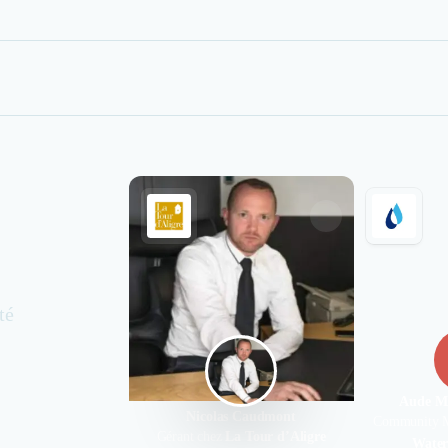
té
Aude 
Nicolas Caudmont
Community M
Gérant chez
La Tour d’Aligre
Water