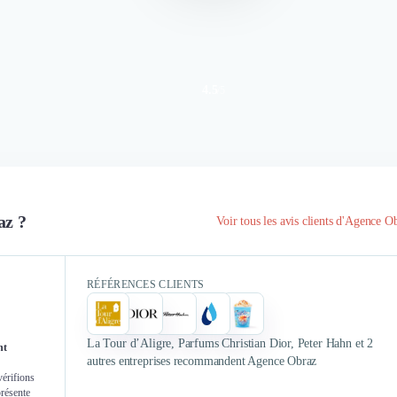
4.5
/
5
Authentifié le 30/03/2020 par
Authent
az ?
Voir tous les avis clients d'Agence O
Nous avons
La prestation s'est orientée sur la
notre premi
stratégie pour optimiser la
RÉFÉRENCES CLIENTS
retour posi
communication et améliorer les
pourta
réseaux sociaux.
avons
La Tour d’Aligre, Parfums Christian Dior, Peter Hahn et 2
nt
autres entreprises recommandent Agence Obraz
vérifions
présente