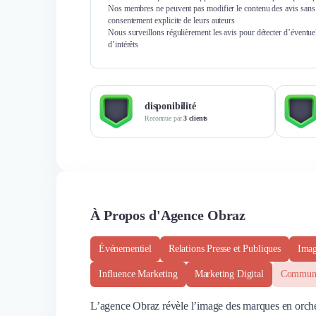
Nos membres ne peuvent pas modifier le contenu des avis sans 
consentement explicite de leurs auteurs
Nous surveillons régulièrement les avis pour détecter d’éventuel
d’intérêts
disponibilité
Reconnue par
3 clients
À Propos d'Agence Obraz
Événementiel
Relations Presse et Publiques
Imag
Influence Marketing
Marketing Digital
Communi
L’agence Obraz révèle l’image des marques en orchest