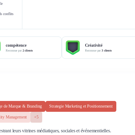
le
Nicolas Caudmont
Aude
s conflits
Gérant
Community
compétence
Créativité
Reconnue par
2 clients
Reconnue par
3 clients
e de Marque & Branding
Strategie Marketing et Positionnement
ty Management
+5
rant leurs vitrines médiatiques, sociales et événementielles.