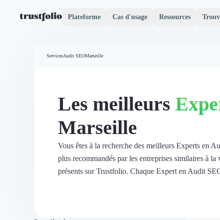
Plateforme
Cas d'usage
Ressources
Trouv
Pourquoi Trustfolio ?
Mesure de satisfaction
Services
Audit SEO
Marseille
Accueil
Collecte d'avis vérifiés B2B
Collecte d’avis Google
Import d'avis existants
Les meilleurs
Expe
Widgets d'avis
Partage d’avis multicanal
Marseille
Cas client
Vidéo de témoignage
Parrainage
Vous êtes à la recherche des meilleurs Experts en A
Intent data
plus recommandés par les entreprises similaires à la
Révéler le réseau
présents sur Trustfolio. Chaque Expert en Audit SEO de
Vitrine & média
Suivi du ROI
Voir tous nos avis clients
Découvrir