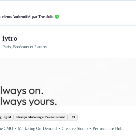
s clients Authentifiés par Trustfolio
iytro
Paris, Bordeaux et 2 autres
g Digital
Strategie Marketing et Positionnement
+19
me CMO ⋆ Marketing On-Demand ⋆ Creative Studio ⋆ Performance Hub