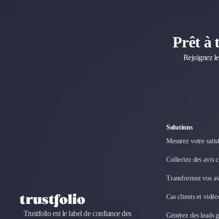
Internet of Things (IoT)
Design Industriel
Packaging & Emballages
Prêt à 
Support Client
Rejoignez le
Téléphonie & Télécommunication
Chatbot
Maintenance et Infogérance
BI, Analytics & Big Data
Graphisme & Illustration
Recherche Utilisateur
Solutions
Design Thinking
Stratégie Digitale
Mesurez votre satis
Développement Logiciel
Collectez des avis 
Création de Site Internet
Développement d'Application Mobile
Transformez vos avi
Développement E-commerce
Cas clients et vidé
Direction Artistique
Cybersécurité
Trustfolio est le label de confiance des
Générez des leads 