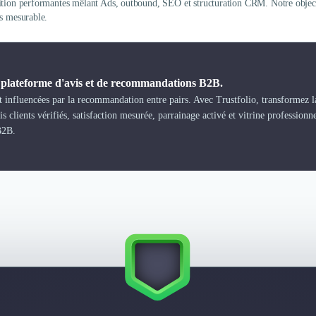
ition performantes mêlant Ads, outbound, SEO et structuration CRM. Notre objecti
es mesurable.
a plateforme d'avis et de recommandations B2B.
 influencées par la recommandation entre pairs. Avec Trustfolio, transformez la
s clients vérifiés, satisfaction mesurée, parrainage activé et vitrine professionn
B2B.