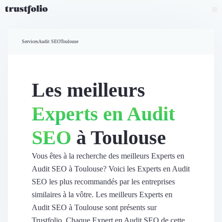
Pourquoi Trustfolio ?
Mesure de satisfaction
Services
Audit SEO
Toulouse
Accueil
Collecte d'avis vérifiés B2B
Collecte d’avis Google
Import d'avis existants
Les meilleurs
Widgets d'avis
Partage d’avis multicanal
Experts en Audit
Cas client
Vidéo de témoignage
SEO
à Toulouse
Parrainage
Intent data
Révéler le réseau
Vous êtes à la recherche des meilleurs Experts en
Vitrine & média
Audit SEO à Toulouse? Voici les Experts en Audit
Suivi du ROI
SEO les plus recommandés par les entreprises
Voir tous nos avis clients
similaires à la vôtre. Les meilleurs Experts en
Découvrir
Audit SEO à Toulouse sont présents sur
Découvrir
Trustfolio. Chaque Expert en Audit SEO de cette