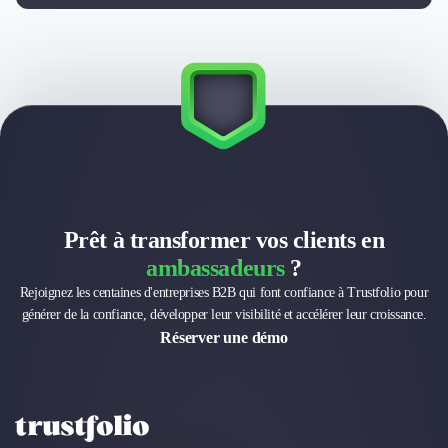
Externalisation Administrative
Direction Financière Externalisée (DAF)
Transactions Services
Restructuring
Droit Commercial
Droit du Travail
Propriété Intellectuelle (IP/IT)
Banque
Gestion de trésorerie
Recouvrement
Prêt à transformer vos clients en
Financement de matériel ou équipement
ambassadeurs
?
Due Diligence
Rejoignez les centaines d'entreprises B2B qui font confiance à Trustfolio pour
Audit
générer de la confiance, développer leur visibilité et accélérer leur croissance.
Solutions de Paiement
Réserver une démo
Fiscalité
UX & UI Design
Développement Web
Product Management
Internet of Things (IoT)