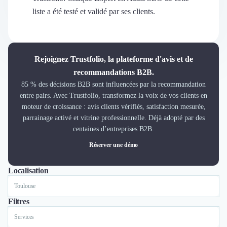
Découvrir
liste a été testé et validé par ses clients.
Découvrir
Découvrir
Découvrir le média
Tarifs
Rejoignez Trustfolio, la plateforme d'avis et de
Demander une démo
recommandations B2B.
Connexion
85 % des décisions B2B sont influencées par la recommandation
Cabinet de Recrutement
entre pairs. Avec Trustfolio, transformez la voix de vos clients en
Intérim
moteur de croissance : avis clients vérifiés, satisfaction mesurée,
Formation
parrainage activé et vitrine professionnelle. Déjà adopté par des
Teambuilding
centaines d’entreprises B2B.
Marque Employeur
Réserver une démo
Conseil en Management et Organisation
Gestion paie
Localisation
Tout
Lyon
Paris
Nantes
Marseille
Toulouse
Bordeaux
Lille
Nice
Qualité de Vie au Travail (QVT)
Portage Salarial
Responsabilité Sociétale des Entreprises (RSE)
Filtres
Marketplace de freelance
Services
Coaching