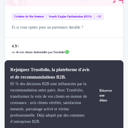
Brand Content
Publicité
Communication
Création de Site Internet
Search Engine Optimisation (SEO)
+21
Influence Marketing
Veille commerciale
Et si vous optiez pour un partenaire durable ?
Photographie
Salons
4.9
/
5
Études Marketing
sur
44 avis clients Authentifiés par Trustfolio
Présentations PowerPoint
SMS Marketing
Email Marketing
Rejoignez Trustfolio, la plateforme d'avis
Data Marketing
et de recommandations B2B.
Logiciel Marketing
85 % des décisions B2B sont influencées par la
Logiciel Commercial
recommandation entre pairs. Avec Trustfolio,
Réserver
une
Assurance
transformez la voix de vos clients en moteur de
démo
Expertise Comptable
croissance : avis clients vérifiés, satisfaction
mesurée, parrainage activé et vitrine
Subventions & Aides
professionnelle. Déjà adopté par des centaines
Levée de fonds
d’entreprises B2B.
Droit des Affaires