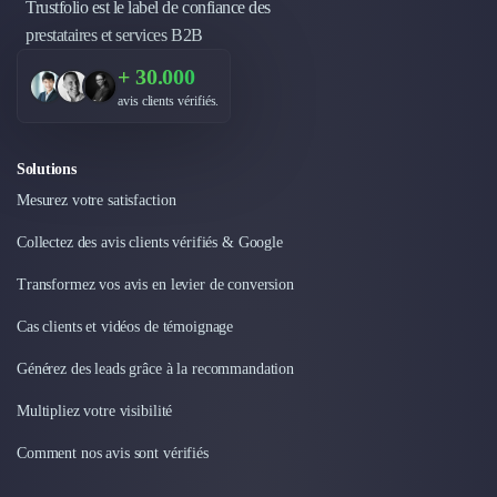
Trustfolio est le label de confiance des
Design Industriel
prestataires et services B2B
Packaging & Emballages
Support Client
+ 30.000
Téléphonie & Télécommunication
avis clients vérifiés.
Chatbot
Maintenance et Infogérance
Solutions
BI, Analytics & Big Data
Mesurez votre satisfaction
Graphisme & Illustration
Recherche Utilisateur
Collectez des avis clients vérifiés & Google
Design Thinking
Stratégie Digitale
Transformez vos avis en levier de conversion
Développement Logiciel
Cas clients et vidéos de témoignage
Création de Site Internet
Développement d'Application Mobile
Générez des leads grâce à la recommandation
Développement E-commerce
Multipliez votre visibilité
Direction Artistique
Cybersécurité
Comment nos avis sont vérifiés
Logiciel E-Commerce