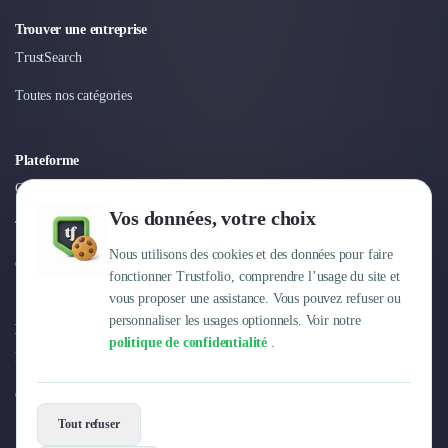
Nettoyage & Ménage
Trouver une entreprise
Clubs & Réseaux Professionnels
Espaces de Coworking
TrustSearch
Toutes nos catégories
Plateforme
Connexion
Vos données, votre choix
Tarifs
Nous utilisons des cookies et des données pour faire
Centre d'aide
fonctionner Trustfolio, comprendre l’usage du site et
vous proposer une assistance. Vous pouvez refuser ou
personnaliser les usages optionnels. Voir notre
Entreprise
politique de confidentialité
.
Pourquoi Trustfolio ?
Offres d'emploi
Tout refuser