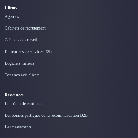
Intelligence Artificielle (IA)
Réalité Virtuelle (VR)
Clients
Bureaux d'Entreprise
Agences
Déménagement
Cabinets de recrutement
Impression
Logistique
Cabinets de conseil
Traduction
Traiteur & Restauration
Entreprises de services B2B
Conception & Aménagement de Bureaux
Logiciels métiers
Sourcing et Imports
Office Management
Tous nos avis clients
Développement à l'international
Accélérateurs et incubateurs
Ressources
Autres
Réhabilitation et maintenance
Le média de confiance
Gestion Immobilière
Les bonnes pratiques de la recommandation B2B
Logiciel PropTech
Courtage en Energie
Les classements
Désinfection & décontamination