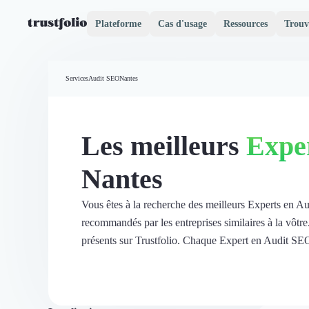
Plateforme
Cas d'usage
Ressources
Trouv
Pourquoi Trustfolio ?
Mesure de satisfaction
Services
Audit SEO
Nantes
Accueil
Collecte d'avis vérifiés B2B
Collecte d’avis Google
Import d'avis existants
Les meilleurs
Expe
Widgets d'avis
Partage d’avis multicanal
Nantes
Cas client
Vidéo de témoignage
Parrainage
Vous êtes à la recherche des meilleurs Experts en A
Intent data
recommandés par les entreprises similaires à la vôt
Révéler le réseau
présents sur Trustfolio. Chaque Expert en Audit SEO de
Vitrine & média
Suivi du ROI
Voir tous nos avis clients
Découvrir