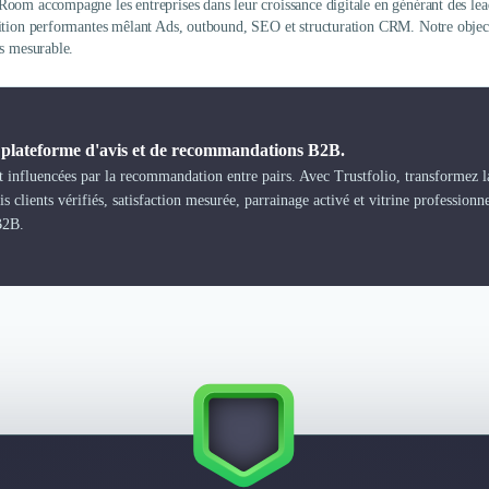
oom accompagne les entreprises dans leur croissance digitale en générant des leads
ition performantes mêlant Ads, outbound, SEO et structuration CRM. Notre objecti
es mesurable.
a plateforme d'avis et de recommandations B2B.
 influencées par la recommandation entre pairs. Avec Trustfolio, transformez la
s clients vérifiés, satisfaction mesurée, parrainage activé et vitrine professionn
B2B.