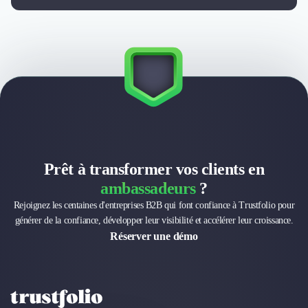
Design Industriel
Packaging & Emballages
Support Client
Téléphonie & Télécommunication
Chatbot
Maintenance et Infogérance
BI, Analytics & Big Data
Graphisme & Illustration
Recherche Utilisateur
Design Thinking
Prêt à transformer vos clients en
Stratégie Digitale
ambassadeurs
?
Développement Logiciel
Rejoignez les centaines d'entreprises B2B qui font confiance à Trustfolio pour
Création de Site Internet
générer de la confiance, développer leur visibilité et accélérer leur croissance.
Développement d'Application Mobile
Réserver une démo
Développement E-commerce
Direction Artistique
Cybersécurité
Logiciel E-Commerce