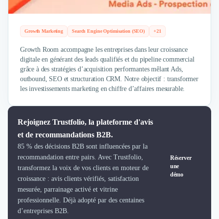
Externalisation Administrative
Direction Financière Externalisée (DAF)
Transactions Services
Growth Marketing
Search Engine Optimisation (SEO)
+21
Restructuring
Growth Room accompagne les entreprises dans leur croissance
Droit Commercial
digitale en générant des leads qualifiés et du pipeline commercial
Droit du Travail
grâce à des stratégies d’acquisition performantes mêlant Ads,
Propriété Intellectuelle (IP/IT)
outbound, SEO et structuration CRM. Notre objectif : transformer
Banque
les investissements marketing en chiffre d’affaires mesurable.
Gestion de trésorerie
Recouvrement
Financement de matériel ou équipement
Rejoignez Trustfolio, la plateforme d'avis
Due Diligence
et de recommandations B2B.
Audit
85 % des décisions B2B sont influencées par la
Solutions de Paiement
recommandation entre pairs. Avec Trustfolio,
Réserver
une
Fiscalité
transformez la voix de vos clients en moteur de
démo
croissance : avis clients vérifiés, satisfaction
UX & UI Design
mesurée, parrainage activé et vitrine
Développement Web
professionnelle. Déjà adopté par des centaines
Product Management
d’entreprises B2B.
Internet of Things (IoT)