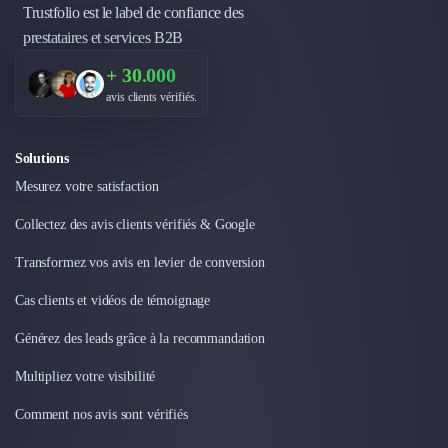
Intelligence Artificielle (IA)
Trustfolio est le label de confiance des
Réalité Virtuelle (VR)
prestataires et services B2B
Bureaux d'Entreprise
Déménagement
+ 30.000
Impression
avis clients vérifiés.
Logistique
Traduction
Solutions
Traiteur & Restauration
Mesurez votre satisfaction
Conception & Aménagement de Bureaux
Sourcing et Imports
Collectez des avis clients vérifiés & Google
Office Management
Transformez vos avis en levier de conversion
Développement à l'international
Accélérateurs et incubateurs
Cas clients et vidéos de témoignage
Autres
Réhabilitation et maintenance
Générez des leads grâce à la recommandation
Gestion Immobilière
Multipliez votre visibilité
Logiciel PropTech
Courtage en Energie
Comment nos avis sont vérifiés
Désinfection & décontamination