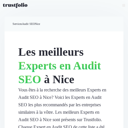
Pourquoi Trustfolio ?
Mesure de satisfaction
Services
Audit SEO
Nice
Accueil
Collecte d'avis vérifiés B2B
Collecte d’avis Google
Import d'avis existants
Les meilleurs
Widgets d'avis
Partage d’avis multicanal
Experts en Audit
Cas client
Vidéo de témoignage
SEO
à Nice
Parrainage
Intent data
Révéler le réseau
Vous êtes à la recherche des meilleurs Experts en
Vitrine & média
Audit SEO à Nice? Voici les Experts en Audit
Suivi du ROI
SEO les plus recommandés par les entreprises
Voir tous nos avis clients
similaires à la vôtre. Les meilleurs Experts en
Découvrir
Audit SEO à Nice sont présents sur Trustfolio.
Découvrir
Chaque Expert en Audit SEO de cette liste a été