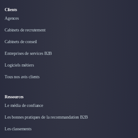
Nettoyage & Ménage
Clubs & Réseaux Professionnels
Clients
Espaces de Coworking
Agences
Cabinets de recrutement
Cabinets de conseil
Entreprises de services B2B
Logiciels métiers
Tous nos avis clients
Ressources
Le média de confiance
Les bonnes pratiques de la recommandation B2B
Les classements