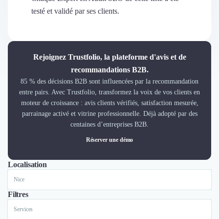
Découvrir
testé et validé par ses clients.
Découvrir
Découvrir
Découvrir le média
Tarifs
Rejoignez Trustfolio, la plateforme d'avis et de
Demander une démo
recommandations B2B.
Connexion
85 % des décisions B2B sont influencées par la recommandation
Cabinet de Recrutement
entre pairs. Avec Trustfolio, transformez la voix de vos clients en
Intérim
moteur de croissance : avis clients vérifiés, satisfaction mesurée,
Formation
parrainage activé et vitrine professionnelle. Déjà adopté par des
Teambuilding
centaines d’entreprises B2B.
Marque Employeur
Réserver une démo
Conseil en Management et Organisation
Gestion paie
Localisation
Tout
Lyon
Paris
Nantes
Marseille
Toulouse
Bordeaux
Lille
Nice
Qualité de Vie au Travail (QVT)
Portage Salarial
Responsabilité Sociétale des Entreprises (RSE)
Filtres
Marketplace de freelance
Services
Coaching