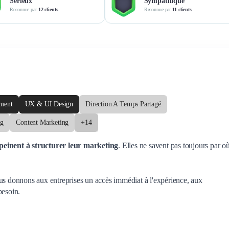
Sérieux
Sympathique
Reconnue par
12 clients
Reconnue par
11 clients
ement
UX & UI Design
Direction A Temps Partagé
ng
Content Marketing
+14
 peinent à structurer leur marketing
.
Elles ne savent pas toujours par o
us donnons aux entreprises un accès immédiat à l'expérience, aux
besoin.