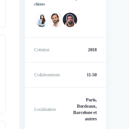
clients
ine Fumeron
Eléna Vouge Michel
of Marketing
CMO
Création
2018
Collaborateurs
11-50
Paris,
Bordeaux,
Localisation
Barcelone et
autres