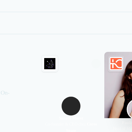
 On-
Sanath Muret
Paul
Co-founder & CEO chez
Coros
Head of Ma
Space