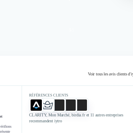
5
/
5
Authentifié le 01/07/2026 par
Authent
Nous éti
refonte du dé
Voir tous les avis clients d'i
Rebranding entreprise. Un
nous avons 
nouveau site et une image de
faciliter
marque plus épurée et pro, on a
direction mar
RÉFÉRENCES CLIENTS
gagné en confiance en abordant
de sujets st
des clients ou partenaires
+ growth). 
potentiels.
gros succès
CLARITY, Mon Marché, birdia.fr et 11 autres entreprises
nt
externe ave
recommandent iytro
not
vérifions
présente
position