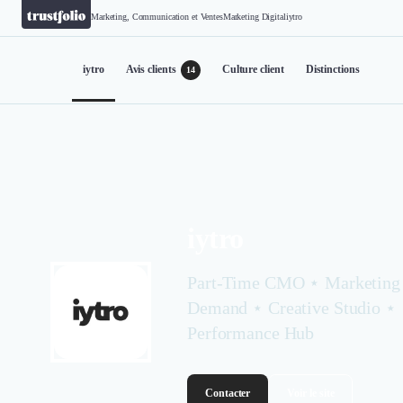
Marketing, Communication et Ventes
Marketing Digital
iytro
iytro
Avis clients
Culture client
Distinctions
14
iytro
Part-Time CMO ⋆ Marketing
Demand ⋆ Creative Studio ⋆
Performance Hub
Contacter
Voir le site