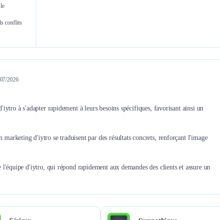
le
Sanath Muret
Paul
s conflits
Co-founder & CEO
Head 
1/07/2026
 d'iytro à s'adapter rapidement à leurs besoins spécifiques, favorisant ainsi un
n marketing d'iytro se traduisent par des résultats concrets, renforçant l'image
 de l'équipe d'iytro, qui répond rapidement aux demandes des clients et assure un