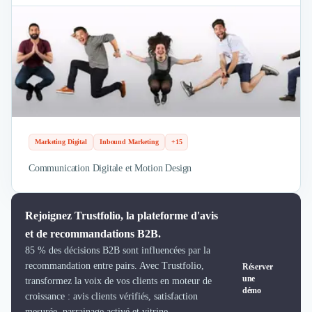
Nettoyage & Ménage
Clubs & Réseaux Professionnels
Espaces de Coworking
Marketing Digital
Inbound Marketing
+15
Communication Digitale et Motion Design
Rejoignez Trustfolio, la plateforme d'avis
et de recommandations B2B.
85 % des décisions B2B sont influencées par la
recommandation entre pairs. Avec Trustfolio,
Réserver
une
transformez la voix de vos clients en moteur de
démo
croissance : avis clients vérifiés, satisfaction
mesurée, parrainage activé et vitrine