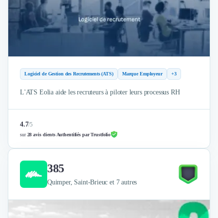
Design Industriel
Packaging & Emballages
Support Client
Téléphonie & Télécommunication
Chatbot
Maintenance et Infogérance
Logiciel de Gestion des Recrutements (ATS)
Marque Employeur
+3
BI, Analytics & Big Data
Graphisme & Illustration
L'ATS Eolia aide les recruteurs à piloter leurs processus RH
Recherche Utilisateur
Design Thinking
Stratégie Digitale
4.7
/
5
sur
28 avis clients Authentifiés par Trustfolio
Développement Logiciel
Création de Site Internet
Développement d'Application Mobile
385
Développement E-commerce
Quimper, Saint-Brieuc et 7 autres
Direction Artistique
Cybersécurité
Logiciel E-Commerce