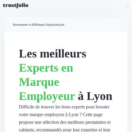
Pourquoi Trustfolio ?
Mesure de satisfaction
Recrutement et RH
Marque Employeur
Lyon
Accueil
Collecte d'avis vérifiés B2B
Collecte d’avis Google
Import d'avis existants
Les meilleurs
Widgets d'avis
Partage d’avis multicanal
Experts en
Cas client
Vidéo de témoignage
Marque
Parrainage
Intent data
Employeur
à Lyon
Révéler le réseau
Vitrine & média
Suivi du ROI
Difficile de trouver les bons experts pour booster
Voir tous nos avis clients
votre marque employeur à Lyon ? Cette page
Découvrir
propose une sélection des meilleurs prestataires et
Découvrir
cabinets, recommandés pour leur expertise et leur