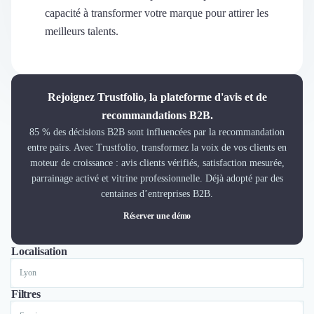
Découvrir
capacité à transformer votre marque pour attirer les
Découvrir
meilleurs talents.
Découvrir
Découvrir le média
Tarifs
Demander une démo
Rejoignez Trustfolio, la plateforme d'avis et de
Connexion
recommandations B2B.
Cabinet de Recrutement
85 % des décisions B2B sont influencées par la recommandation
Intérim
entre pairs. Avec Trustfolio, transformez la voix de vos clients en
Formation
moteur de croissance : avis clients vérifiés, satisfaction mesurée,
Teambuilding
parrainage activé et vitrine professionnelle. Déjà adopté par des
Marque Employeur
centaines d’entreprises B2B.
Conseil en Management et Organisation
Réserver une démo
Gestion paie
Qualité de Vie au Travail (QVT)
Localisation
Tout
Lyon
Paris
Nantes
Marseille
Toulouse
Bordeaux
Lille
Nice
Portage Salarial
Responsabilité Sociétale des Entreprises (RSE)
Marketplace de freelance
Filtres
Coaching