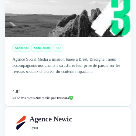
Intelligence Artificielle (IA)
Réalité Virtuelle (VR)
Bureaux d'Entreprise
Déménagement
Impression
Logistique
Traduction
Social Ads
Social Media
+27
Traiteur & Restauration
Conception & Aménagement de Bureaux
Agence Social Media à mission basée à Brest, Bretagne : nous
Sourcing et Imports
accompagnons nos clients à structurer leur prise de parole sur les
réseaux sociaux et à créer du contenu impactant.
Office Management
Développement à l'international
Accélérateurs et incubateurs
4.8
/
5
Autres
sur
12 avis clients Authentifiés par Trustfolio
Réhabilitation et maintenance
Gestion Immobilière
Logiciel PropTech
Agence Newic
Courtage en Energie
Lyon
Désinfection & décontamination