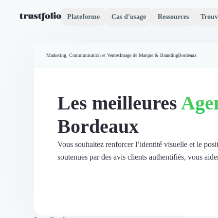
Plateforme
Cas d'usage
Ressources
Trouv
Pourquoi Trustfolio ?
Mesure de satisfaction
Marketing, Communication et Ventes
Image de Marque & Branding
Bordeaux
Accueil
Collecte d'avis vérifiés B2B
Collecte d’avis Google
Import d'avis existants
Les meilleures
Agen
Widgets d'avis
Partage d’avis multicanal
Bordeaux
Cas client
Vidéo de témoignage
Parrainage
Vous souhaitez renforcer l’identité visuelle et le p
Intent data
soutenues par des avis clients authentifiés, vous aide
Révéler le réseau
Vitrine & média
Suivi du ROI
Voir tous nos avis clients
Découvrir