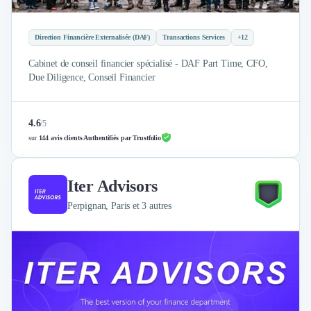
Brand Content
Publicité
Communication
Direction Financière Externalisée (DAF)
Transactions Services
+12
Influence Marketing
Cabinet de conseil financier spécialisé - DAF Part Time, CFO,
Veille commerciale
Due Diligence, Conseil Financier
Photographie
Salons
Études Marketing
4.6
/
5
Présentations PowerPoint
sur
144 avis clients Authentifiés par Trustfolio
SMS Marketing
Email Marketing
Iter Advisors
Data Marketing
Logiciel Marketing
Perpignan, Paris et 3 autres
Logiciel Commercial
Assurance
Expertise Comptable
Subventions & Aides
Levée de fonds
Droit des Affaires