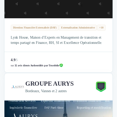
Design Industriel
Packaging & Emballages
Support Client
Téléphonie & Télécommunication
Direction Financière Externalisée (DAF)
Externalisation Administrative
+10
Chatbot
Maintenance et Infogérance
Lynk House, Maison d’Experts en Management de transition et
BI, Analytics & Big Data
temps partagé en Finance, RH, SI et Excellence Opérationnelle.
Graphisme & Illustration
Recherche Utilisateur
4.9
/
5
Design Thinking
sur
32 avis clients Authentifiés par Trustfolio
Stratégie Digitale
Développement Logiciel
Création de Site Internet
GROUPE AURYS
Développement d'Application Mobile
Bordeaux, Vannes et 2 autres
Développement E-commerce
Direction Artistique
Cybersécurité
Logiciel E-Commerce