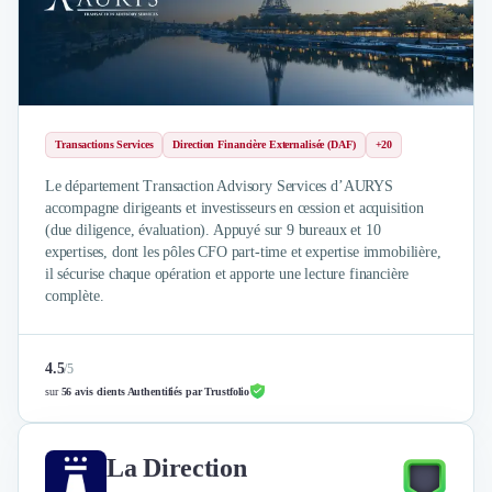
Intelligence Artificielle (IA)
Réalité Virtuelle (VR)
Bureaux d'Entreprise
Déménagement
Impression
Logistique
Transactions Services
Direction Financière Externalisée (DAF)
+20
Traduction
Traiteur & Restauration
Le département Transaction Advisory Services d’AURYS
accompagne dirigeants et investisseurs en cession et acquisition
Conception & Aménagement de Bureaux
(due diligence, évaluation). Appuyé sur 9 bureaux et 10
Sourcing et Imports
expertises, dont les pôles CFO part-time et expertise immobilière,
Office Management
il sécurise chaque opération et apporte une lecture financière
Développement à l'international
complète.
Accélérateurs et incubateurs
Autres
Réhabilitation et maintenance
4.5
/
5
sur
56 avis clients Authentifiés par Trustfolio
Gestion Immobilière
Logiciel PropTech
Courtage en Energie
La Direction
Désinfection & décontamination