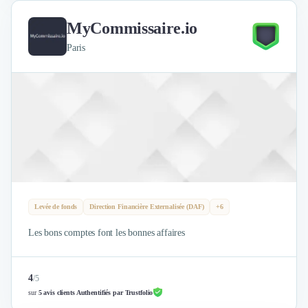
MyCommissaire.io
Paris
Levée de fonds
Direction Financière Externalisée (DAF)
+6
Les bons comptes font les bonnes affaires
4
/
5
sur
5 avis clients Authentifiés par Trustfolio