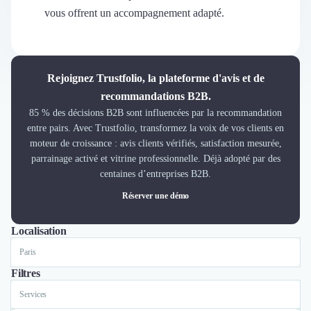
Découvrir
vous offrent un accompagnement adapté.
Découvrir
Découvrir
Découvrir le média
Tarifs
Rejoignez Trustfolio, la plateforme d'avis et de
Demander une démo
recommandations B2B.
Connexion
85 % des décisions B2B sont influencées par la recommandation
Cabinet de Recrutement
entre pairs. Avec Trustfolio, transformez la voix de vos clients en
Intérim
moteur de croissance : avis clients vérifiés, satisfaction mesurée,
Formation
parrainage activé et vitrine professionnelle. Déjà adopté par des
Teambuilding
centaines d’entreprises B2B.
Marque Employeur
Réserver une démo
Conseil en Management et Organisation
Gestion paie
Localisation
Tout
Lyon
Paris
Nantes
Marseille
Toulouse
Bordeaux
Lille
Qualité de Vie au Travail (QVT)
Portage Salarial
Responsabilité Sociétale des Entreprises (RSE)
Filtres
Marketplace de freelance
Services
Coaching