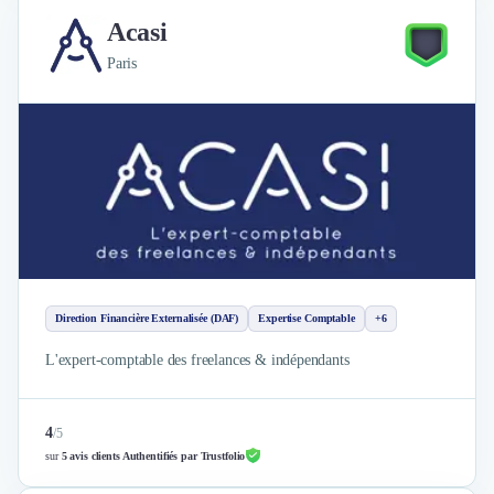
Acasi
Paris
Direction Financière Externalisée (DAF)
Expertise Comptable
+6
L'expert-comptable des freelances & indépendants
4
/
5
sur
5 avis clients Authentifiés par Trustfolio