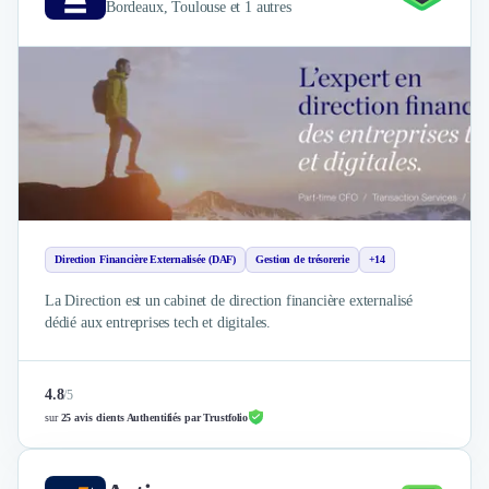
Bordeaux, Toulouse et 1 autres
Nettoyage & Ménage
Clubs & Réseaux Professionnels
Espaces de Coworking
Direction Financière Externalisée (DAF)
Gestion de trésorerie
+14
La Direction est un cabinet de direction financière externalisé
dédié aux entreprises tech et digitales.
4.8
/
5
sur
25 avis clients Authentifiés par Trustfolio