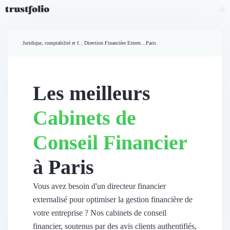
Pourquoi Trustfolio ?
Mesure de satisfaction
Juridique, comptabilité et finances
Direction Financière Externalisée (DAF)
Paris
Accueil
Collecte d'avis vérifiés B2B
Collecte d’avis Google
Import d'avis existants
Les meilleurs
Widgets d'avis
Partage d’avis multicanal
Cabinets de
Cas client
Vidéo de témoignage
Conseil Financier
Parrainage
Intent data
à Paris
Révéler le réseau
Vitrine & média
Suivi du ROI
Vous avez besoin d'un directeur financier
Voir tous nos avis clients
externalisé pour optimiser la gestion financière de
Découvrir
votre entreprise ? Nos cabinets de conseil
Découvrir
financier, soutenus par des avis clients authentifiés,