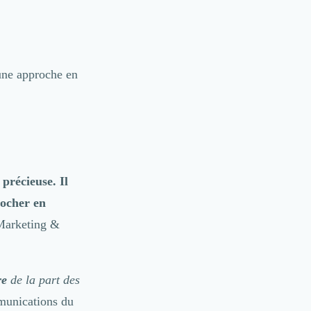
 une approche en
 précieuse. Il
rocher en
 Marketing &
re
de la part des
munications du