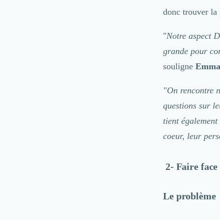
Droit des Affaires
donc trouver la
Externalisation Administrative
Direction Financière Externalisée (DAF)
"
Notre aspect D
Transactions Services
grande pour com
Restructuring
souligne
Emman
Droit Commercial
Droit du Travail
Propriété Intellectuelle (IP/IT)
"On rencontre n
Banque
questions sur l
Gestion de trésorerie
tient également 
Recouvrement
coeur, leur per
Financement de matériel ou équipement
Due Diligence
Audit
2- Faire face
Solutions de Paiement
Fiscalité
Le problème
UX & UI Design
Développement Web
Product Management