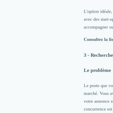
Logiciel E-Commerce
Intelligence Artificielle (IA)
L'option idéale,
Réalité Virtuelle (VR)
avec des start-
Bureaux d'Entreprise
Déménagement
accompagner sur
Impression
Logistique
Consultez la li
Traduction
Traiteur & Restauration
3 - Recherch
Conception & Aménagement de Bureaux
Sourcing et Imports
Office Management
Le problème
Développement à l'international
Accélérateurs et incubateurs
Le poste que vo
Autres
Réhabilitation et maintenance
marché. Vous av
Gestion Immobilière
votre annonce su
Logiciel PropTech
concurrence est
Courtage en Energie