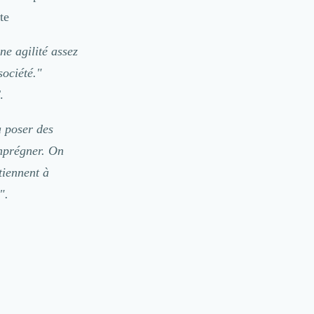
te
ne agilité assez
société."
.
 poser des
imprégner. On
tiennent à
".