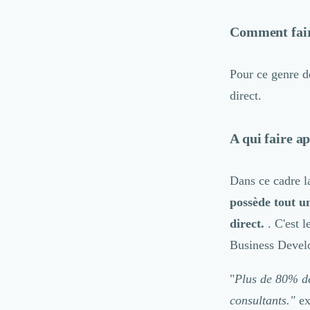
Désinfection & décontamination
Nettoyage & Ménage
Comment fair
Clubs & Réseaux Professionnels
Espaces de Coworking
Pour ce genre d
direct.
A qui faire ap
Dans ce cadre l
possède tout u
direct.
. C'est l
Business Devel
"
Plus de 80% de
consultants."
e