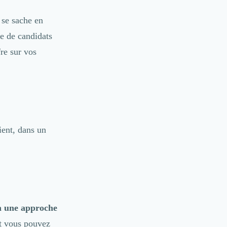
 se sache en
se de candidats
re sur vos
oient, dans un
ra une approche
et vous pouvez