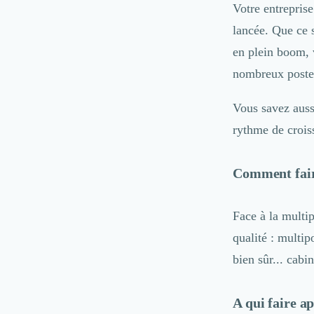
Votre entreprise
Internet of Things (IoT)
lancée. Que ce 
Design Industriel
Packaging & Emballages
en plein boom, 
Support Client
nombreux poste
Téléphonie & Télécommunication
Chatbot
Vous savez auss
Maintenance et Infogérance
rythme de crois
BI, Analytics & Big Data
Graphisme & Illustration
Recherche Utilisateur
Comment fair
Design Thinking
Stratégie Digitale
Face à la multip
Développement Logiciel
Création de Site Internet
qualité : mult
Développement d'Application Mobile
bien sûr... cabi
Développement E-commerce
Direction Artistique
A qui faire ap
Cybersécurité