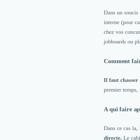
Marketing Automation
Brand Content
Dans un soucis 
Publicité
interne (pour c
Communication
chez vos concur
Influence Marketing
Veille commerciale
jobboards ou pl
Photographie
Salons
Comment fair
Études Marketing
Présentations PowerPoint
SMS Marketing
Il faut chasser
Email Marketing
premier temps, i
Data Marketing
Logiciel Marketing
Logiciel Commercial
A qui faire ap
Assurance
Expertise Comptable
Dans ce cas la, 
Subventions & Aides
Levée de fonds
directe.
Le cabi