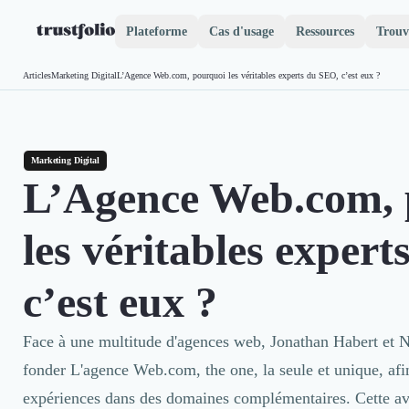
Plateforme
Cas d'usage
Ressources
Trouv
Pourquoi Trustfolio ?
Articles
Marketing Digital
L’Agence Web.com, pourquoi les véritables experts du SEO, c’est eux ?
Accueil
Mesure de satisfaction
Collecte d'avis vérifiés B2B
Collecte d’avis Google
Import d'avis existants
Marketing Digital
L’Agence Web.com, 
Widgets d'avis
Partage d’avis multicanal
Cas client
les véritables exper
Vidéo de témoignage
Parrainage
c’est eux ?
Intent data
Révéler le réseau
Vitrine & média
Face à une multitude d'agences web, Jonathan Habert et 
Suivi du ROI
fonder L'agence Web.com, the one, la seule et unique, afin 
Voir tous nos avis clients
expériences dans des domaines complémentaires. Cette aven
Découvrir