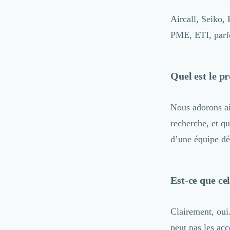
Droit des Affaires
Aircall
,
Seiko
,
Externalisation Administrative
Direction Financière Externalisée (DAF)
PME, ETI, parf
Transactions Services
Restructuring
Droit Commercial
Quel est le pr
Droit du Travail
Propriété Intellectuelle (IP/IT)
Banque
Nous adorons ai
Gestion de trésorerie
recherche, et qu
Recouvrement
d’une équipe dé
Financement de matériel ou équipement
Due Diligence
Audit
Est-ce que cel
Solutions de Paiement
Fiscalité
UX & UI Design
Clairement, oui
Développement Web
peut pas les ac
Product Management