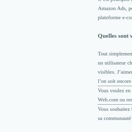
Logiciel E-Commerce
Amazon Ads, pou
Intelligence Artificielle (IA)
Réalité Virtuelle (VR)
plateforme e-c
Bureaux d'Entreprise
Déménagement
Quelles sont 
Impression
Logistique
Traduction
Tout simplement
Traiteur & Restauration
un utilisateur c
Conception & Aménagement de Bureaux
visibles. J’aime
Sourcing et Imports
Office Management
l’on soit encor
Développement à l'international
Vous voulez en
Accélérateurs et incubateurs
Web.com
ou re
Autres
Réhabilitation et maintenance
Vous souhaitez b
Gestion Immobilière
sa communauté d
Logiciel PropTech
Courtage en Energie