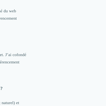
nné du web
érencement
et. J’ai cofondé
férencement
 ?
 naturel) et