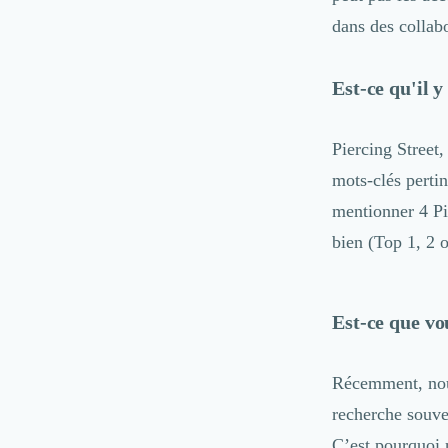
Internet of Things (IoT)
dans des collabo
Design Industriel
Packaging & Emballages
Est-ce qu'il y
Support Client
Téléphonie & Télécommunication
Chatbot
Piercing Street,
Maintenance et Infogérance
mots-clés pertin
BI, Analytics & Big Data
mentionner 4 Pi
Graphisme & Illustration
Recherche Utilisateur
bien (Top 1, 2 
Design Thinking
Stratégie Digitale
Développement Logiciel
Est-ce que vo
Création de Site Internet
Développement d'Application Mobile
Récemment, nou
Développement E-commerce
Direction Artistique
recherche souve
Cybersécurité
C’est pourquoi