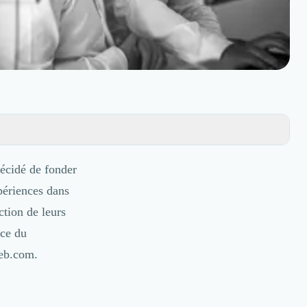
écidé de fonder
xpériences dans
ction de leurs
ice du
Web.com.