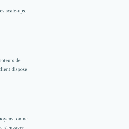
es scale-ups,
moteurs de
client dispose
moyens, on ne
as s’engager