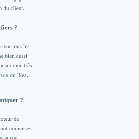
n du client.
fiers ?
s sur tous les
me bien aussi
ositionne très
azon ou Ikea.
muniquer ?
oteur de
 sont immenses.
 et sur