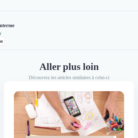
nterme
r
io
Aller plus loin
ent
+4
Découvrez les articles similaires à celui-ci
 Trustfolio