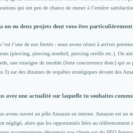
rations qui ont peu de chance de mener à l’entière satisfactio
 a un ou deux projets dont vous êtes particulièrement 
 c’est l’une de nos fiertés : nous avons réussi à arriver premier
ents (piercing, piercing nombril, piercing oreille etc.). On ai
eds, une enseigne de meuble (forte concurrence donc) qui se p
ou 3) sur des dizaines de requêtes stratégiques devant des Am
us avez une actualité sur laquelle tu souhaites com
s avons ouvert un pôle Amazon en interne. Amazon est un m
nt négligé, alors que les opportunités liées au référencement
 nous accompagnons désormais nos clients sur du SEO Amazon