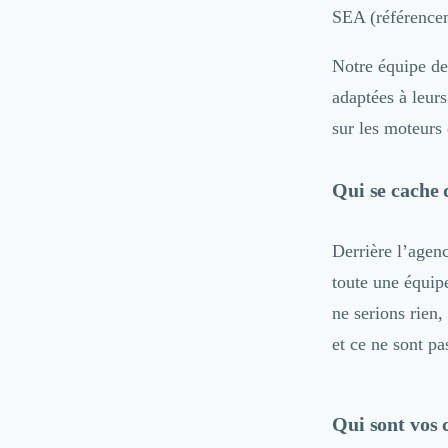
Marketing Automation
SEA (référence
Brand Content
Publicité
Notre équipe de
Communication
adaptées à leur
Influence Marketing
sur les moteurs
Veille commerciale
Photographie
Salons
Qui se cache
Études Marketing
Présentations PowerPoint
SMS Marketing
Derrière l’agenc
Email Marketing
toute une équip
Data Marketing
ne serions rien,
Logiciel Marketing
et ce ne sont pa
Logiciel Commercial
Assurance
Expertise Comptable
Subventions & Aides
Qui sont vos c
Levée de fonds