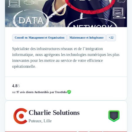
Brand Content
Publicité
Communication
Influence Marketing
Veille commerciale
Photographie
Conseil en Management et Organisation
Maintenance et Infogérance
+22
Salons
Spécialiste des infrastructures réseaux et de l’intégration
Études Marketing
informatique, nous agrégeons les technologies numériques les plus
Présentations PowerPoint
innovantes pour les mettre au service de votre efficience
SMS Marketing
opérationnelle.
Email Marketing
Data Marketing
Logiciel Marketing
4.8
/
5
Logiciel Commercial
sur
97 avis clients Authentifiés par Trustfolio
Assurance
Expertise Comptable
Charlie Solutions
Subventions & Aides
Levée de fonds
Puteaux, Lille
Droit des Affaires