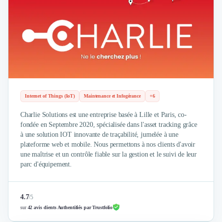
Externalisation Administrative
Direction Financière Externalisée (DAF)
Transactions Services
Restructuring
Droit Commercial
Droit du Travail
Propriété Intellectuelle (IP/IT)
Banque
Internet of Things (IoT)
Maintenance et Infogérance
+6
Gestion de trésorerie
Recouvrement
Charlie Solutions est une entreprise basée à Lille et Paris, co-
Financement de matériel ou équipement
fondée en Septembre 2020, spécialisée dans l'asset tracking grâce
Due Diligence
à une solution IOT innovante de traçabilité, jumelée à une
plateforme web et mobile. Nous permettons à nos clients d'avoir
Audit
une maîtrise et un contrôle fiable sur la gestion et le suivi de leur
Solutions de Paiement
parc d'équipement.
Fiscalité
UX & UI Design
Développement Web
4.7
/
5
Product Management
sur
42 avis clients Authentifiés par Trustfolio
Internet of Things (IoT)