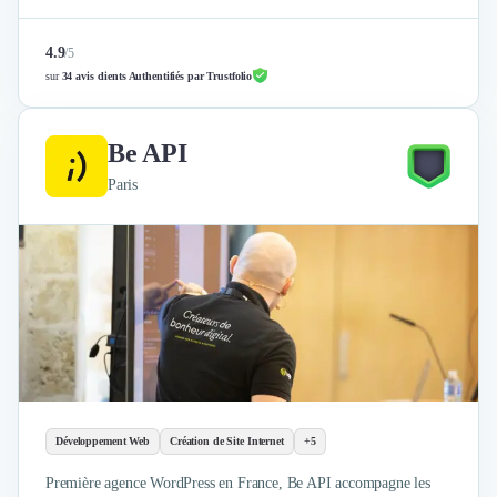
4.9
/
5
sur
34 avis clients Authentifiés par Trustfolio
Be API
Paris
Développement Web
Création de Site Internet
+5
Première agence WordPress en France, Be API accompagne les