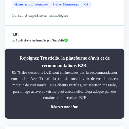
Maintenance et Infogérance
Product Management
+31
Conseil et expertise en technologies
4.8
/
5
sur
5 avis clients Authentifiés par Trustfolio
Rejoignez Trustfolio, la plateforme d'avis et de
recommandations B2B.
85 % des décisions B2B sont influencées par la recommandation
entre pairs. Avec Trustfolio, transformez la voix de vos clients en
moteur de croissance : avis clients vérifiés, satisfaction mesurée,
parrainage activé et vitrine professionnelle. Déjà adopté par des
centaines d’entreprises B2B.
Réserver une démo