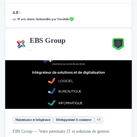
Nettoyage & Ménage
Clubs & Réseaux Professionnels
4.8
/
5
Espaces de Coworking
sur
19 avis clients Authentifiés par Trustfolio
EBS Group
,
Maintenance et Infogérance
Développement E-commerce
+7
EBS Group — Votre partenaire IT et solutions de gestion