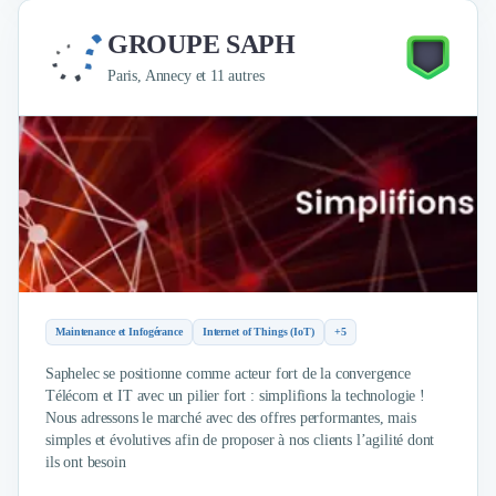
Design Industriel
GROUPE SAPH
Packaging & Emballages
Support Client
Paris, Annecy et 11 autres
Téléphonie & Télécommunication
Chatbot
Maintenance et Infogérance
BI, Analytics & Big Data
Graphisme & Illustration
Recherche Utilisateur
Design Thinking
Stratégie Digitale
Développement Logiciel
Maintenance et Infogérance
Internet of Things (IoT)
+5
Création de Site Internet
Développement d'Application Mobile
Saphelec se positionne comme acteur fort de la convergence
Développement E-commerce
Télécom et IT avec un pilier fort : simplifions la technologie !
Direction Artistique
Nous adressons le marché avec des offres performantes, mais
simples et évolutives afin de proposer à nos clients l’agilité dont
Cybersécurité
ils ont besoin
Logiciel E-Commerce