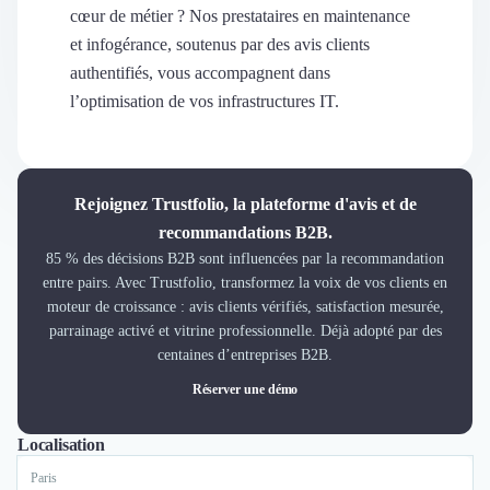
Découvrir
cœur de métier ? Nos prestataires en maintenance
Découvrir
et infogérance, soutenus par des avis clients
Découvrir
authentifiés, vous accompagnent dans
Découvrir le média
l’optimisation de vos infrastructures IT.
Tarifs
Demander une démo
Connexion
Cabinet de Recrutement
Rejoignez Trustfolio, la plateforme d'avis et de
Intérim
recommandations B2B.
Formation
85 % des décisions B2B sont influencées par la recommandation
Teambuilding
entre pairs. Avec Trustfolio, transformez la voix de vos clients en
Marque Employeur
moteur de croissance : avis clients vérifiés, satisfaction mesurée,
Conseil en Management et Organisation
parrainage activé et vitrine professionnelle. Déjà adopté par des
Gestion paie
centaines d’entreprises B2B.
Qualité de Vie au Travail (QVT)
Réserver une démo
Portage Salarial
Responsabilité Sociétale des Entreprises (RSE)
Localisation
Tout
Lyon
Paris
Nantes
Marseille
Toulouse
Bordeaux
Lille
Nice
Marketplace de freelance
Coaching