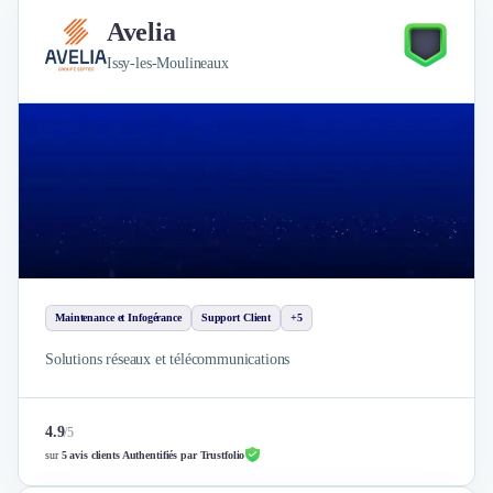
Avelia
Issy-les-Moulineaux
Maintenance et Infogérance
Support Client
+5
Solutions réseaux et télécommunications
4.9
/
5
sur
5 avis clients Authentifiés par Trustfolio