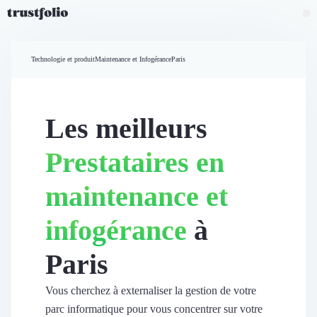
Pourquoi Trustfolio ?
Mesure de satisfaction
Technologie et produit
Maintenance et Infogérance
Paris
Accueil
Collecte d'avis vérifiés B2B
Collecte d’avis Google
Import d'avis existants
Les meilleurs
Widgets d'avis
Partage d’avis multicanal
Prestataires en
Cas client
Vidéo de témoignage
maintenance et
Parrainage
Intent data
infogérance
à
Révéler le réseau
Vitrine & média
Paris
Suivi du ROI
Voir tous nos avis clients
Découvrir
Vous cherchez à externaliser la gestion de votre
Découvrir
parc informatique pour vous concentrer sur votre