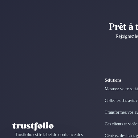
Internet of Things (IoT)
Design Industriel
Packaging & Emballages
Prêt à 
Support Client
Rejoignez le
Téléphonie & Télécommunication
Chatbot
Maintenance et Infogérance
BI, Analytics & Big Data
Graphisme & Illustration
Recherche Utilisateur
Solutions
Design Thinking
Stratégie Digitale
Mesurez votre satis
Développement Logiciel
Collectez des avis 
Création de Site Internet
Développement d'Application Mobile
Transformez vos avi
Développement E-commerce
Cas clients et vidé
Direction Artistique
Cybersécurité
Trustfolio est le label de confiance des
Générez des leads 