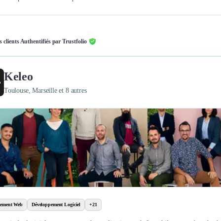
s clients Authentifiés par Trustfolio
Keleo
Toulouse, Marseille et 8 autres
pement Web
Développement Logiciel
+21