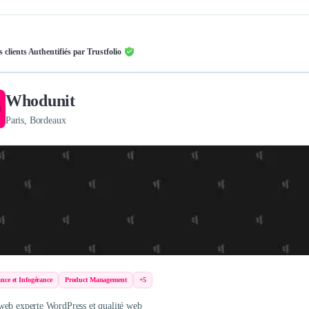
s clients Authentifiés par Trustfolio
Whodunit
Paris, Bordeaux
nce et Infogérance
Product Management
+5
eb experte WordPress et qualité web