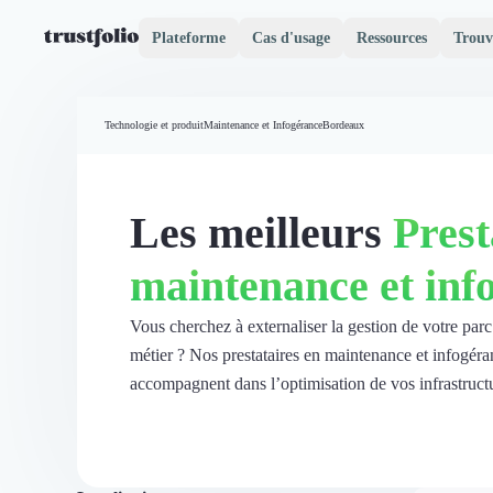
Plateforme
Cas d'usage
Ressources
Trouv
Pourquoi Trustfolio ?
Mesure de satisfaction
Technologie et produit
Maintenance et Infogérance
Bordeaux
Accueil
Collecte d'avis vérifiés B2B
Collecte d’avis Google
Import d'avis existants
Les meilleurs
Prest
Widgets d'avis
Partage d’avis multicanal
maintenance et inf
Cas client
Vidéo de témoignage
Parrainage
Vous cherchez à externaliser la gestion de votre par
Intent data
métier ? Nos prestataires en maintenance et infogéran
Révéler le réseau
accompagnent dans l’optimisation de vos infrastructu
Vitrine & média
Suivi du ROI
Voir tous nos avis clients
Découvrir