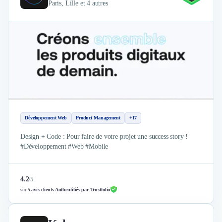
Paris, Lille et 4 autres
Nettoyage & Ménage
Clubs & Réseaux Professionnels
Espaces de Coworking
Développement Web
Product Management
+17
Design + Code : Pour faire de votre projet une success story !
#Développement #Web #Mobile
4.2
/
5
sur
5 avis clients Authentifiés par Trustfolio