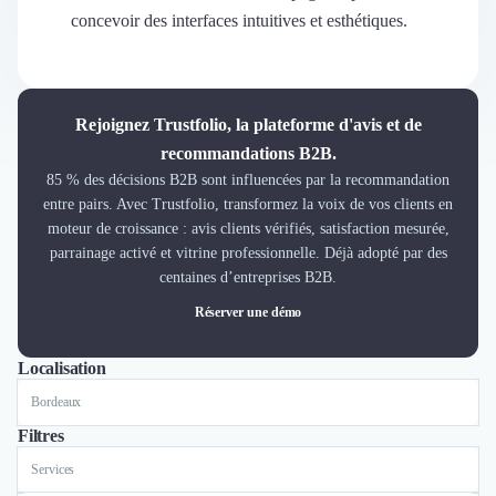
Découvrir
concevoir des interfaces intuitives et esthétiques.
Découvrir
Découvrir
Découvrir le média
Tarifs
Rejoignez Trustfolio, la plateforme d'avis et de
Demander une démo
recommandations B2B.
Connexion
85 % des décisions B2B sont influencées par la recommandation
Cabinet de Recrutement
entre pairs. Avec Trustfolio, transformez la voix de vos clients en
Intérim
moteur de croissance : avis clients vérifiés, satisfaction mesurée,
Formation
parrainage activé et vitrine professionnelle. Déjà adopté par des
Teambuilding
centaines d’entreprises B2B.
Marque Employeur
Réserver une démo
Conseil en Management et Organisation
Gestion paie
Localisation
Tout
Lyon
Paris
Nantes
Marseille
Toulouse
Bordeaux
Lille
Nice
Qualité de Vie au Travail (QVT)
Portage Salarial
Responsabilité Sociétale des Entreprises (RSE)
Filtres
Marketplace de freelance
Services
Coaching