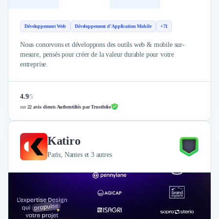
Brand Content
Publicité
Communication
Développement Web
Développement d'Application Mobile
+71
Influence Marketing
Nous concevons et développons des outils web & mobile sur-
Veille commerciale
mesure, pensés pour créer de la valeur durable pour votre
Photographie
entreprise.
Salons
Études Marketing
Présentations PowerPoint
4.9
/
5
SMS Marketing
sur
22 avis clients Authentifiés par Trustfolio
Email Marketing
Data Marketing
Katiro
Logiciel Marketing
Logiciel Commercial
Paris, Nantes et 3 autres
Assurance
Expertise Comptable
Subventions & Aides
Levée de fonds
Droit des Affaires