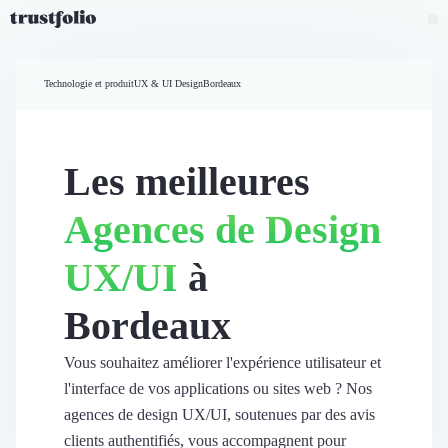
Pourquoi Trustfolio ?
Mesure de satisfaction
Technologie et produit
UX & UI Design
Bordeaux
Accueil
Collecte d'avis vérifiés B2B
Collecte d’avis Google
Import d'avis existants
Les meilleures
Widgets d'avis
Partage d’avis multicanal
Agences de Design
Cas client
Vidéo de témoignage
UX/UI
à
Parrainage
Intent data
Bordeaux
Révéler le réseau
Vitrine & média
Suivi du ROI
Vous souhaitez améliorer l'expérience utilisateur et
Voir tous nos avis clients
l'interface de vos applications ou sites web ? Nos
Découvrir
agences de design UX/UI, soutenues par des avis
Découvrir
clients authentifiés, vous accompagnent pour