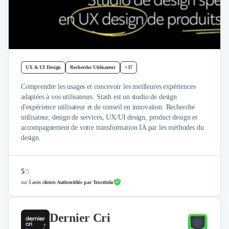
Intelligence Artificielle (IA)
Réalité Virtuelle (VR)
Bureaux d'Entreprise
Déménagement
Impression
Logistique
UX & UI Design
Recherche Utilisateur
+17
Traduction
Traiteur & Restauration
Comprendre les usages et concevoir les meilleures expériences
adaptées à vos utilisateurs. Stash est un studio de design
Conception & Aménagement de Bureaux
d'expérience utilisateur et de conseil en innovation. Recherche
Sourcing et Imports
utilisateur, design de services, UX/UI design, product design et
Office Management
accompagnement de votre transformation IA par les méthodes du
Développement à l'international
design.
Accélérateurs et incubateurs
Autres
Réhabilitation et maintenance
5
/
5
sur
5 avis clients Authentifiés par Trustfolio
Gestion Immobilière
Logiciel PropTech
Courtage en Energie
Dernier Cri
Désinfection & décontamination