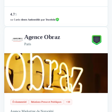
4.7
/
5
sur
5 avis clients Authentifiés par Trustfolio
Agence Obraz
Paris
Événementiel
Relations Presse et Publiques
+10
Agence Marketing de Notoriété