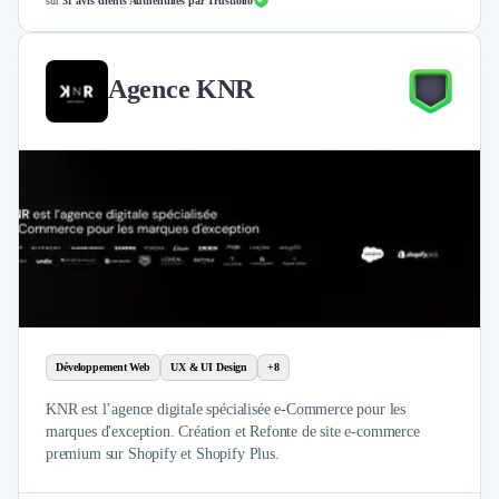
Intelligence Artificielle (IA)
sur
31 avis clients Authentifiés par Trustfolio
Réalité Virtuelle (VR)
Bureaux d'Entreprise
Déménagement
Agence KNR
Impression
Logistique
Traduction
Traiteur & Restauration
Conception & Aménagement de Bureaux
Sourcing et Imports
Office Management
Développement à l'international
Accélérateurs et incubateurs
Autres
Développement Web
UX & UI Design
+8
Réhabilitation et maintenance
Gestion Immobilière
KNR est l’agence digitale spécialisée e-Commerce pour les
Logiciel PropTech
marques d'exception. Création et Refonte de site e-commerce
Courtage en Energie
premium sur Shopify et Shopify Plus.
Désinfection & décontamination