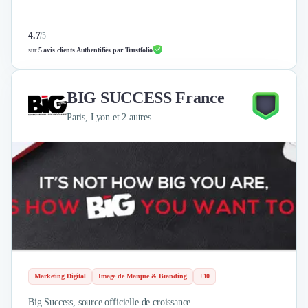
4.7
/
5
sur
5 avis clients Authentifiés par Trustfolio
BIG SUCCESS France
Paris, Lyon et 2 autres
Marketing Digital
Image de Marque & Branding
+10
Big Success, source officielle de croissance