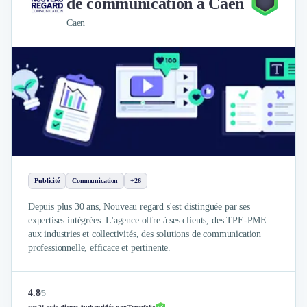
de communication à Caen
Design Industriel
Caen
Packaging & Emballages
Support Client
Téléphonie & Télécommunication
Chatbot
Maintenance et Infogérance
BI, Analytics & Big Data
Graphisme & Illustration
Recherche Utilisateur
Design Thinking
Stratégie Digitale
Publicité
Communication
+26
Développement Logiciel
Depuis plus 30 ans, Nouveau regard s'est distinguée par ses
Création de Site Internet
expertises intégrées. L'agence offre à ses clients, des TPE-PME
Développement d'Application Mobile
aux industries et collectivités, des solutions de communication
Développement E-commerce
professionnelle, efficace et pertinente.
Direction Artistique
Cybersécurité
Logiciel E-Commerce
4.8
/
5