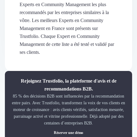
Découvrir
Experts en Community Management les plus
Découvrir
recommandés par les entreprises similaires à la
Découvrir
vôtre. Les meilleurs Experts en Community
Découvrir le média
Management en France sont présents sur
Tarifs
Trustfolio. Chaque Expert en Community
Demander une démo
Management de cette liste a été testé et validé par
Connexion
ses clients.
Cabinet de Recrutement
Intérim
Formation
Teambuilding
Rejoignez Trustfolio, la plateforme d'avis et de
Marque Employeur
recommandations B2B.
Conseil en Management et Organisation
85 % des décisions B2B sont influencées par la recommandation
Gestion paie
entre pairs. Avec Trustfolio, transformez la voix de vos clients en
Qualité de Vie au Travail (QVT)
moteur de croissance : avis clients vérifiés, satisfaction mesurée,
Portage Salarial
parrainage activé et vitrine professionnelle. Déjà adopté par des
Responsabilité Sociétale des Entreprises (RSE)
centaines d’entreprises B2B.
Marketplace de freelance
Réserver une démo
Coaching