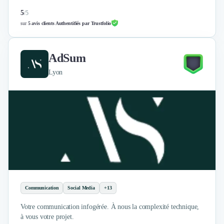
Nettoyage & Ménage
5
/
5
Clubs & Réseaux Professionnels
sur
5 avis clients Authentifiés par Trustfolio
Espaces de Coworking
AdSum
Lyon
Communication
Social Media
+13
Votre communication infogérée. À nous la complexité technique,
à vous votre projet.