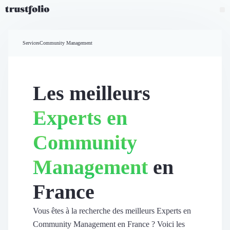
Pourquoi Trustfolio ?
Mesure de satisfaction
Services
Community Management
Accueil
Collecte d'avis vérifiés B2B
Collecte d’avis Google
Import d'avis existants
Les meilleurs
Widgets d'avis
Partage d’avis multicanal
Experts en
Cas client
Vidéo de témoignage
Community
Parrainage
Intent data
Management
en
Révéler le réseau
Vitrine & média
France
Suivi du ROI
Voir tous nos avis clients
Découvrir
Vous êtes à la recherche des meilleurs Experts en
Découvrir
Community Management en France ? Voici les