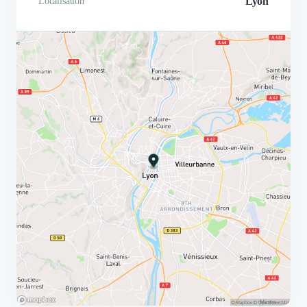
Lyon
Localisation
d'un an, Etienne nous accompagne
sur tous les sujets concernant le
site : infogérance, développement,
optimisation et évolutions de nos
besoins. La réactivité et la
flexibilité d'AdSum en font un
partenaire privilégié dans la
gestion d'un tel projet d'envergure.
Le SDI enregistre aujourd'hui une
croissance massive du trafic vers
son site internet. Un site plus
moderne, user friendly,
correspondant en tous points au
virage digital amorcé par le
syndicat. Merci à Etienne et ses
équipes qui ont mené à bien cette
transition numérique.