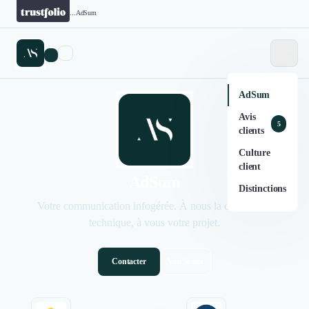
...
AdSum
AdSum
Avis
5
clients
Culture
client
AdSum
Distinctions
Votre communication infogérée. À nous la complexité
technique, à vous votre projet.
Contacter
Voir le site