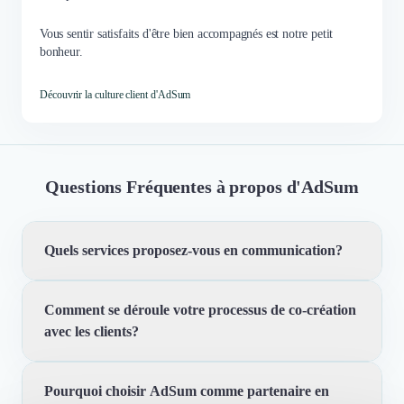
Vous sentir satisfaits d'être bien accompagnés est notre petit
bonheur.
Découvrir la culture client d'AdSum
Questions Fréquentes à propos d'AdSum
Quels services proposez-vous en communication?
Comment se déroule votre processus de co-création
Nous offrons une gamme complète de services en
avec les clients?
communication, incluant le webdesign, le graphisme, la
création de contenus audiovisuels, et la gestion de la e-
réputation. Notre approche consiste à comprendre vos
Pourquoi choisir AdSum comme partenaire en
Notre processus de co-création se déroule par le biais
besoins spécifiques afin de vous fournir des solutions