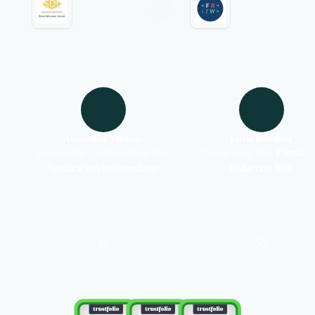
Amandine Thomas
Lucie Rondelet
Responsable Communication chez
Entrepreneur chez
Formati
Syndicat des Indépendants
Rédaction Web
5
5
/
5
/
5
Authentifié le 01/03/2023 par
Authentifié le 24/11/2022 par