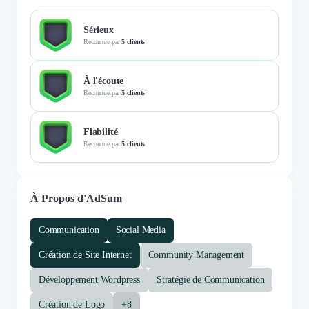
Sérieux
Reconnue par
5 clients
À l'écoute
Reconnue par
5 clients
Fiabilité
Reconnue par
5 clients
À Propos d'AdSum
Communication
Social Media
Création de Site Internet
Community Management
Développement Wordpress
Stratégie de Communication
Création de Logo
+8