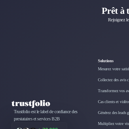
Droit des Affaires
Prêt à 
Externalisation Administrative
Direction Financière Externalisée (DAF)
Rejoignez le
Transactions Services
Restructuring
Droit Commercial
Droit du Travail
Propriété Intellectuelle (IP/IT)
Banque
Solutions
Gestion de trésorerie
Mesurez votre satis
Recouvrement
Financement de matériel ou équipement
Collectez des avis 
Due Diligence
Transformez vos avi
Audit
Solutions de Paiement
Cas clients et vidé
Fiscalité
Trustfolio est le label de confiance des
Générez des leads 
UX & UI Design
prestataires et services B2B
Développement Web
Multipliez votre vis
Product Management