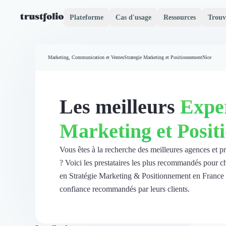
Plateforme
Cas d'usage
Ressources
Trouv
Pourquoi Trustfolio ?
Mesure de satisfaction
Marketing, Communication et Ventes
Strategie Marketing et Positionnement
Nice
Accueil
Collecte d'avis vérifiés B2B
Collecte d’avis Google
Import d'avis existants
Les meilleurs
Exper
Widgets d'avis
Partage d’avis multicanal
Marketing et Posi
Cas client
Vidéo de témoignage
Parrainage
Vous êtes à la recherche des meilleures agences et p
Intent data
? Voici les prestataires les plus recommandés pour c
Révéler le réseau
en Stratégie Marketing & Positionnement en France so
Vitrine & média
confiance recommandés par leurs clients.
Suivi du ROI
Voir tous nos avis clients
Découvrir