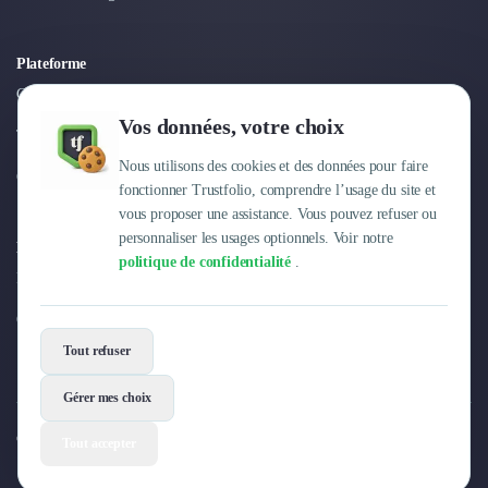
Plateforme
Connexion
Vos données, votre choix
Tarifs
Nous utilisons des cookies et des données pour faire
Centre d'aide
fonctionner Trustfolio, comprendre l’usage du site et
vous proposer une assistance. Vous pouvez refuser ou
personnaliser les usages optionnels. Voir notre
Entreprise
politique de confidentialité
.
Pourquoi Trustfolio ?
Offres d'emploi
Tout refuser
Gérer mes choix
© 2026 Trustfolio. Tous droits réservés.
Tout accepter
Mentions légales
Conditions Générales
Données personnelles