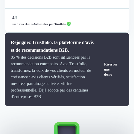
Intelligence Artificielle (IA)
Réalité Virtuelle (VR)
Bureaux d'Entreprise
4
/
5
Déménagement
sur
5 avis clients Authentifiés par Trustfolio
Impression
Logistique
Rejoignez Trustfolio, la plateforme d'avis
Traduction
et de recommandations B2B.
Traiteur & Restauration
Conception & Aménagement de Bureaux
85 % des décisions B2B sont influencées par la
recommandation entre pairs. Avec Trustfolio,
Réserver
Sourcing et Imports
une
transformez la voix de vos clients en moteur de
Office Management
démo
croissance : avis clients vérifiés, satisfaction
Développement à l'international
mesurée, parrainage activé et vitrine
Accélérateurs et incubateurs
professionnelle. Déjà adopté par des centaines
Autres
d’entreprises B2B.
Réhabilitation et maintenance
Gestion Immobilière
Logiciel PropTech
Courtage en Energie
Désinfection & décontamination