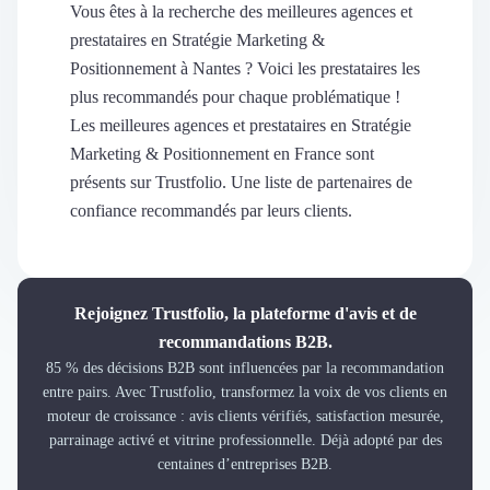
Découvrir
Vous êtes à la recherche des meilleures agences et
Découvrir
prestataires en Stratégie Marketing &
Découvrir
Positionnement à Nantes ? Voici les prestataires les
Découvrir le média
plus recommandés pour chaque problématique !
Tarifs
Les meilleures agences et prestataires en Stratégie
Demander une démo
Marketing & Positionnement en France sont
Connexion
présents sur Trustfolio. Une liste de partenaires de
Cabinet de Recrutement
confiance recommandés par leurs clients.
Intérim
Formation
Teambuilding
Marque Employeur
Rejoignez Trustfolio, la plateforme d'avis et de
Conseil en Management et Organisation
recommandations B2B.
Gestion paie
85 % des décisions B2B sont influencées par la recommandation
Qualité de Vie au Travail (QVT)
entre pairs. Avec Trustfolio, transformez la voix de vos clients en
Portage Salarial
moteur de croissance : avis clients vérifiés, satisfaction mesurée,
Responsabilité Sociétale des Entreprises (RSE)
parrainage activé et vitrine professionnelle. Déjà adopté par des
Marketplace de freelance
centaines d’entreprises B2B.
Coaching