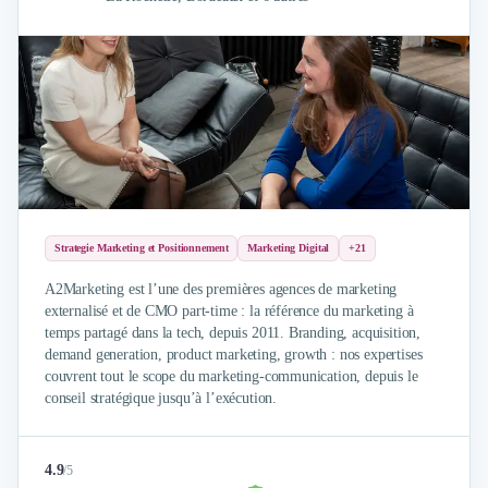
Brand Content
Publicité
Communication
Influence Marketing
Veille commerciale
Photographie
Salons
Études Marketing
Présentations PowerPoint
SMS Marketing
Strategie Marketing et Positionnement
Marketing Digital
+21
Email Marketing
Data Marketing
A2Marketing est l’une des premières agences de marketing
externalisé et de CMO part-time : la référence du marketing à
Logiciel Marketing
temps partagé dans la tech, depuis 2011. Branding, acquisition,
Logiciel Commercial
demand generation, product marketing, growth : nos expertises
Assurance
couvrent tout le scope du marketing-communication, depuis le
Expertise Comptable
conseil stratégique jusqu’à l’exécution.
Subventions & Aides
Levée de fonds
Droit des Affaires
4.9
/
5