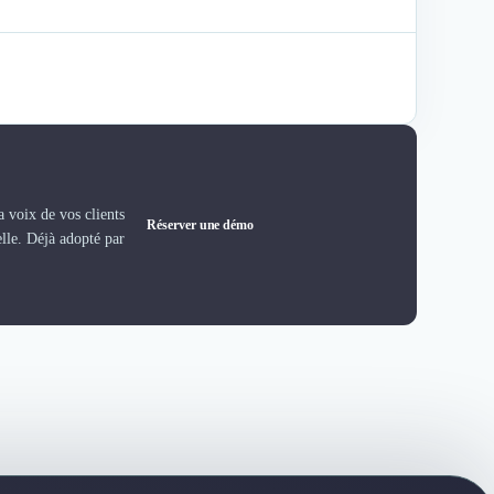
 voix de vos clients
Réserver une démo
elle. Déjà adopté par