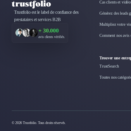
Cas clients et vidé
Internet of Things (IoT)
Trustfolio est le label de confiance des
Design Industriel
Générez des leads 
prestataires et services B2B
Packaging & Emballages
Multipliez votre vis
Support Client
+ 30.000
Téléphonie & Télécommunication
Comment nos avis s
avis clients vérifiés.
Chatbot
Maintenance et Infogérance
BI, Analytics & Big Data
Trouver une entrep
Graphisme & Illustration
TrustSearch
Recherche Utilisateur
Design Thinking
Toutes nos catégori
Stratégie Digitale
Développement Logiciel
Création de Site Internet
Développement d'Application Mobile
Développement E-commerce
Direction Artistique
© 2026 Trustfolio. Tous droits réservés.
Cybersécurité