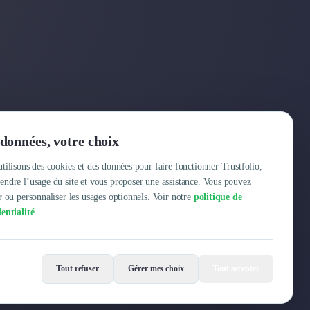
Entreprise
données, votre choix
Pourquoi Trustfolio ?
tilisons des cookies et des données pour faire fonctionner Trustfolio,
ndre l’usage du site et vous proposer une assistance. Vous pouvez
Offres d'emploi
r ou personnaliser les usages optionnels. Voir notre
politique de
entialité
.
Tout refuser
Gérer mes choix
Tout accepter
Mentions légales
Conditions Générales
Données personnelles