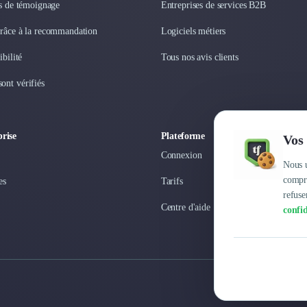
os de témoignage
Entreprises de services B2B
grâce à la recommandation
Logiciels métiers
ibilité
Tous nos avis clients
ont vérifiés
rise
Plateforme
Vos 
Connexion
Nous u
compre
es
Tarifs
refuse
Centre d'aide
confid