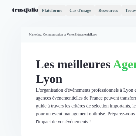
Plateforme
Cas d'usage
Ressources
Trouv
Pourquoi Trustfolio ?
Mesure de satisfaction
Marketing, Communication et Ventes
Événementiel
Lyon
Accueil
Collecte d'avis vérifiés B2B
Collecte d’avis Google
Import d'avis existants
Les meilleures
Age
Widgets d'avis
Partage d’avis multicanal
Lyon
Cas client
Vidéo de témoignage
Parrainage
L'organisation d'événements professionnels à Lyon 
Intent data
agences événementielles de France peuvent transform
Révéler le réseau
guide à travers les critères de sélection importants, l
Vitrine & média
pour un event management optimisé. Préparez-vous à
Suivi du ROI
l'impact de vos événements !
Voir tous nos avis clients
Découvrir