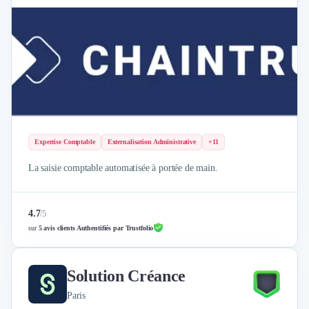
Nettoyage & Ménage
Clubs & Réseaux Professionnels
Espaces de Coworking
Expertise Comptable
Externalisation Administrative
+11
La saisie comptable automatisée à portée de main.
4.7
/
5
sur
5 avis clients Authentifiés par Trustfolio
Solution Créance
Paris