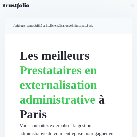
Pourquoi Trustfolio ?
Mesure de satisfaction
Juridique, comptabilité et finances
Externalisation Administrative
Paris
Accueil
Collecte d'avis vérifiés B2B
Collecte d’avis Google
Import d'avis existants
Les meilleurs
Widgets d'avis
Partage d’avis multicanal
Prestataires en
Cas client
Vidéo de témoignage
externalisation
Parrainage
Intent data
administrative
à
Révéler le réseau
Vitrine & média
Paris
Suivi du ROI
Voir tous nos avis clients
Découvrir
Vous souhaitez externaliser la gestion
Découvrir
administrative de votre entreprise pour gagner en