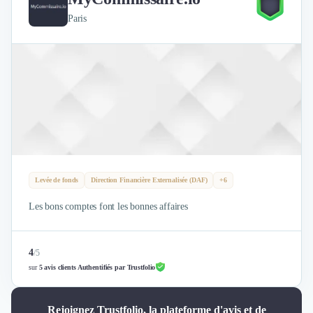
Paris
Levée de fonds
Direction Financière Externalisée (DAF)
+6
Les bons comptes font les bonnes affaires
4
/
5
sur
5 avis clients Authentifiés par Trustfolio
Rejoignez Trustfolio, la plateforme d'avis et de