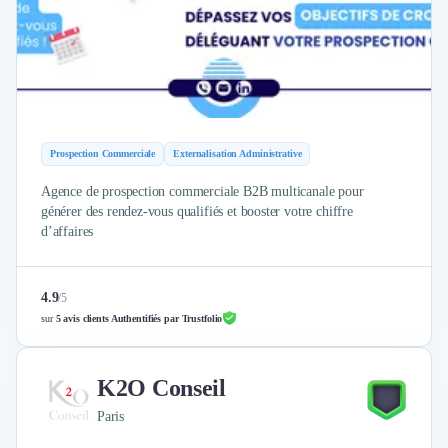
Design Industriel
Packaging & Emballages
Support Client
Téléphonie & Télécommunication
Chatbot
Maintenance et Infogérance
Prospection Commerciale
Externalisation Administrative
BI, Analytics & Big Data
Graphisme & Illustration
Agence de prospection commerciale B2B multicanale pour
Recherche Utilisateur
générer des rendez-vous qualifiés et booster votre chiffre
Design Thinking
d’affaires
Stratégie Digitale
Développement Logiciel
4.9
/
5
Création de Site Internet
sur
5 avis clients Authentifiés par Trustfolio
Développement d'Application Mobile
Développement E-commerce
Direction Artistique
K2O Conseil
Cybersécurité
Paris
Logiciel E-Commerce