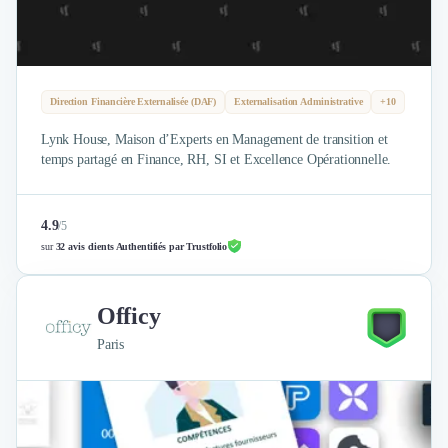
Brand Content
Publicité
Communication
Influence Marketing
Veille commerciale
Direction Financière Externalisée (DAF)
Externalisation Administrative
+10
Photographie
Lynk House, Maison d’Experts en Management de transition et
Salons
temps partagé en Finance, RH, SI et Excellence Opérationnelle.
Études Marketing
Présentations PowerPoint
SMS Marketing
4.9
/
5
Email Marketing
sur
32 avis clients Authentifiés par Trustfolio
Data Marketing
Logiciel Marketing
Officy
Logiciel Commercial
Assurance
Paris
Expertise Comptable
Subventions & Aides
Levée de fonds
Droit des Affaires