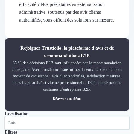
Découvrir
efficacité ? Nos prestataires en externalisation
Découvrir
administrative, soutenus par des avis clients
Découvrir
authentifiés, vous offrent des solutions sur mesure.
Découvrir le média
Tarifs
Demander une démo
Connexion
Rejoignez Trustfolio, la plateforme d'avis et de
Cabinet de Recrutement
recommandations B2B.
Intérim
85 % des décisions B2B sont influencées par la recommandation
Formation
entre pairs. Avec Trustfolio, transformez la voix de vos clients en
Teambuilding
moteur de croissance : avis clients vérifiés, satisfaction mesurée,
Marque Employeur
parrainage activé et vitrine professionnelle. Déjà adopté par des
Conseil en Management et Organisation
centaines d’entreprises B2B.
Gestion paie
Réserver une démo
Qualité de Vie au Travail (QVT)
Portage Salarial
Localisation
Tout
Lyon
Paris
Nantes
Responsabilité Sociétale des Entreprises (RSE)
Marketplace de freelance
Coaching
Filtres