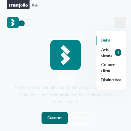
...
Batis
Batis
Avis
0
clients
Culture
client
Batis
Distinctions
Plateforme collaborative pour une gestion contractuelle
simplifiée et une centralisation efficace des dossiers
administratifs
Contacter
Voir le site