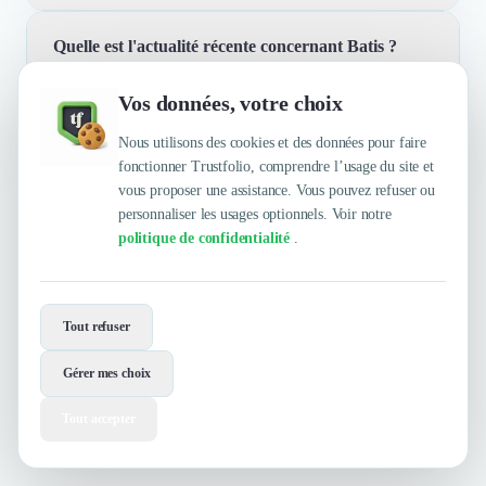
Quelle est l'actualité récente concernant Batis ?
Batis est une plateforme collaborative conçue pour
simplifier la gestion contractuelle, centraliser les
Vos données, votre choix
dossiers administratifs et automatiser les processus
Quelles sont les principales qualités que leur
Batis rejoint le groupe Once For All, un leader
d'agrément. Elle permet d'optimiser la productivité en
reconnaissent leurs clients ?
Nous utilisons des cookies et des données pour faire
européen des solutions de gestion de la conformité, de
rationalisant ces tâches essentielles.
fonctionner Trustfolio, comprendre l’usage du site et
sourcing et de digitalisation des chantiers. Cette
vous proposer une assistance. Vous pouvez refuser ou
intégration permet d'offrir des services encore plus
personnaliser les usages optionnels. Voir notre
Trustfolio a authentifié les feedbacks suivants :
complets et intégrés à nos clients.
politique de confidentialité
.
Envie de travailler avec Batis ?
Tout refuser
Contactez-les maintenant !
Gérer mes choix
Contacter
Voir le site
Tout accepter