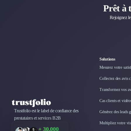
Marketing Automation
Prêt à 
Brand Content
Publicité
Rejoignez le
Communication
Influence Marketing
Veille commerciale
Photographie
Salons
Études Marketing
Solutions
Présentations PowerPoint
Mesurez votre satis
SMS Marketing
Collectez des avis 
Email Marketing
Data Marketing
Transformez vos avi
Logiciel Marketing
Logiciel Commercial
Cas clients et vidé
Assurance
Trustfolio est le label de confiance des
Générez des leads 
Expertise Comptable
prestataires et services B2B
Subventions & Aides
Multipliez votre vis
+ 30.000
Levée de fonds