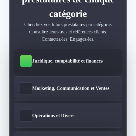
Externalisation Administrative
Direction Financière Externalisée (DAF)
catégorie
Transactions Services
Cherchez vos futurs prestataires par catégorie.
Restructuring
Consultez leurs avis et références clients.
Droit Commercial
Contactez-les. Engagez-les.
Droit du Travail
Propriété Intellectuelle (IP/IT)
Banque
Juridique, comptabilité et finances
Gestion de trésorerie
Recouvrement
Financement de matériel ou équipement
Due Diligence
Marketing, Communication et Ventes
Audit
Solutions de Paiement
Fiscalité
UX & UI Design
Opérations et Divers
Développement Web
Product Management
Internet of Things (IoT)