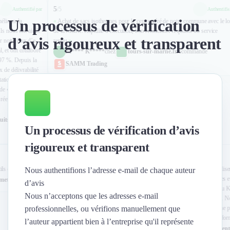
Nettoyage & Ménage
5
/
5
Authentifié par
Clubs & Réseaux Professionnels
Un processus de vérification
hat de sacs isothermes pour le centre aéré de notre commune avec le logo
«
projet d'objet pub
Externalisation Administrative
Espaces de Coworking
a Mairie. Rapidité d'exécution, bon relationnel et qualité du service
personnalisés !
»
d’avis rigoureux et transparent
du.
»
M**** K**
M**** K*****
chez
tours-sur-marne.fr
recommande
chez
Entrepr
Financement de matériel ou équipement
SAMM Trading
Balle de Ma
Fiscalité
Gestion de trésorerie
Un processus de vérification d’avis
Levée de fonds
rigoureux et transparent
4
/
5
Authentifié par
de contact rapide. les outils d'analyse
»
«
Nous avions besoin de 
Nous authentifions l’adresse e-mail de chaque auteur
Propriété Intellectuelle (IP/IT)
d'effectuer manuellement 
** D****
chez
gemetiers24.fr
recommande
Kelio
d’avis
valeur ajoutée), telles q
Nous n’acceptons que les adresses e-mail
Drivenlabs pour nous aid
Recouvrement
comprendre comment utilis
professionnelles, ou vérifions manuellement que
des connexions entre Clau
l’auteur appartient bien à l’entreprise qu'il représente
J*** P***
, Ident