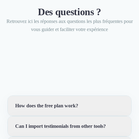
Des questions ?
Retrouvez ici les réponses aux questions les plus fréquentes pour
vous guider et faciliter votre expérience
How does the free plan work?
Can I import testimonials from other tools?
The free plan lets you collect up to 10 testimonials,
create 1 collection page, and embed basic widgets on