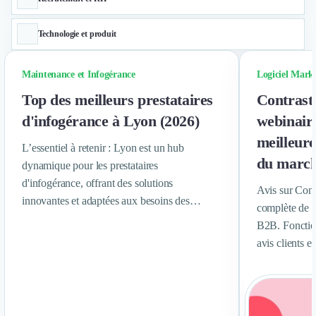
Technologie et produit
Maintenance et Infogérance
Logiciel Mark
Top des meilleurs prestataires
Contrast 
d'infogérance à Lyon (2026)
webinair
meilleur
L’essentiel à retenir : Lyon est un hub
du marc
dynamique pour les prestataires
d'infogérance, offrant des solutions
Avis sur Cont
innovantes et adaptées aux besoins des
complète de c
entreprises locales. Ce classement met en
B2B. Fonction
lumière les 15 meilleurs prestataires en 2026,
avis clients e
sélectionnés pour leur expertise et leur
fiabilité.