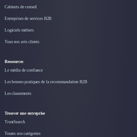
Design Industriel
Cabinets de conseil
Packaging & Emballages
Entreprises de services B2B
Support Client
Téléphonie & Télécommunication
Logiciels métiers
Chatbot
Maintenance et Infogérance
Tous nos avis clients
BI, Analytics & Big Data
Graphisme & Illustration
Ressources
Recherche Utilisateur
Le média de confiance
Design Thinking
Stratégie Digitale
Les bonnes pratiques de la recommandation B2B
Développement Logiciel
Création de Site Internet
Les classements
Développement d'Application Mobile
Développement E-commerce
Trouver une entreprise
Direction Artistique
TrustSearch
Cybersécurité
Logiciel E-Commerce
Toutes nos catégories