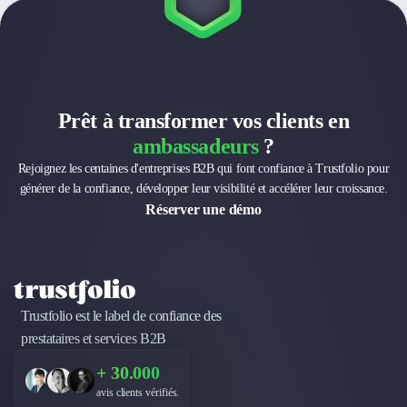
Brand Content
Publicité
Communication
Influence Marketing
Veille commerciale
Photographie
Prêt à transformer vos clients en
Salons
ambassadeurs
?
Études Marketing
Rejoignez les centaines d'entreprises B2B qui font confiance à Trustfolio pour
Présentations PowerPoint
générer de la confiance, développer leur visibilité et accélérer leur croissance.
SMS Marketing
Réserver une démo
Email Marketing
Data Marketing
Logiciel Marketing
Logiciel Commercial
Assurance
Trustfolio est le label de confiance des
Expertise Comptable
prestataires et services B2B
Subventions & Aides
+ 30.000
Levée de fonds
Droit des Affaires
avis clients vérifiés.