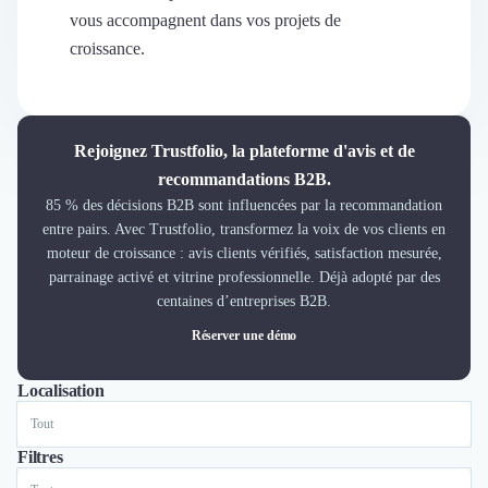
Découvrir
vous accompagnent dans vos projets de
Découvrir
croissance.
Découvrir
Découvrir le média
Tarifs
Demander une démo
Rejoignez Trustfolio, la plateforme d'avis et de
Connexion
recommandations B2B.
Cabinet de Recrutement
85 % des décisions B2B sont influencées par la recommandation
Intérim
entre pairs. Avec Trustfolio, transformez la voix de vos clients en
Formation
moteur de croissance : avis clients vérifiés, satisfaction mesurée,
Teambuilding
parrainage activé et vitrine professionnelle. Déjà adopté par des
Marque Employeur
centaines d’entreprises B2B.
Conseil en Management et Organisation
Réserver une démo
Gestion paie
Qualité de Vie au Travail (QVT)
Localisation
Tout
Lyon
Paris
Nantes
Marseille
Bordeaux
Lille
Portage Salarial
Responsabilité Sociétale des Entreprises (RSE)
Marketplace de freelance
Filtres
Coaching