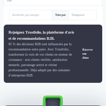
Logiciel SIRH
Logiciel de Gestion des Recrutements (ATS)
Solutions pour CSE
Trier par
Marketing Digital
Inbound Marketing
Image de Marque & Branding
Rejoignez Trustfolio, la plateforme d'avis
Relations Presse et Publiques
et de recommandations B2B.
Prospection Commerciale
85 % des décisions B2B sont influencées par la
Production Vidéo
recommandation entre pairs. Avec Trustfolio,
Réserver
une
transformez la voix de vos clients en moteur de
Goodies et Cadeaux d'affaires
démo
croissance : avis clients vérifiés, satisfaction
Événementiel
mesurée, parrainage activé et vitrine
Strategie Marketing et Positionnement
professionnelle. Déjà adopté par des centaines
Search Engine Advertising (SEA)
d’entreprises B2B.
Social Ads
Search Engine Optimisation (SEO)
Social Media
Growth Marketing
Marketing Automation