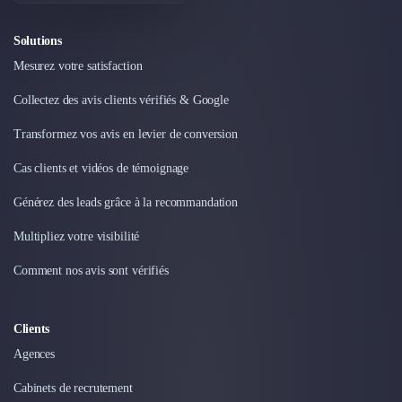
Externalisation Administrative
Direction Financière Externalisée (DAF)
Solutions
Transactions Services
Mesurez votre satisfaction
Restructuring
Droit Commercial
Collectez des avis clients vérifiés & Google
Droit du Travail
Transformez vos avis en levier de conversion
Propriété Intellectuelle (IP/IT)
Banque
Cas clients et vidéos de témoignage
Gestion de trésorerie
Recouvrement
Générez des leads grâce à la recommandation
Financement de matériel ou équipement
Multipliez votre visibilité
Due Diligence
Audit
Comment nos avis sont vérifiés
Solutions de Paiement
Fiscalité
Clients
UX & UI Design
Développement Web
Agences
Product Management
Cabinets de recrutement
Internet of Things (IoT)