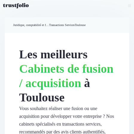
Pourquoi Trustfolio ?
Mesure de satisfaction
Juridique, comptabilité et finances
Transactions Services
Toulouse
Accueil
Collecte d'avis vérifiés B2B
Collecte d’avis Google
Import d'avis existants
Les meilleurs
Widgets d'avis
Partage d’avis multicanal
Cabinets de fusion
Cas client
Vidéo de témoignage
/ acquisition
à
Parrainage
Intent data
Toulouse
Révéler le réseau
Vitrine & média
Suivi du ROI
Vous souhaitez réaliser une fusion ou une
Voir tous nos avis clients
acquisition pour développer votre entreprise ? Nos
Découvrir
cabinets spécialisés en transactions services,
Découvrir
recommandés par des avis clients authentifiés,