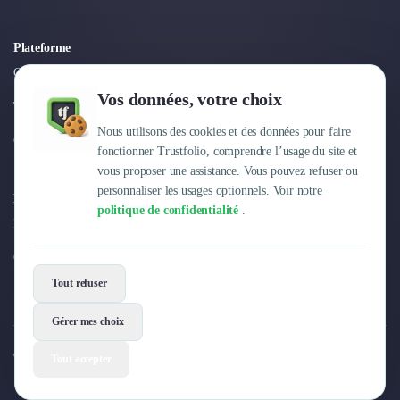
Intelligence Artificielle (IA)
Réalité Virtuelle (VR)
Bureaux d'Entreprise
Plateforme
Déménagement
Connexion
Impression
Vos données, votre choix
Logistique
Tarifs
Traduction
Nous utilisons des cookies et des données pour faire
Centre d'aide
Traiteur & Restauration
fonctionner Trustfolio, comprendre l’usage du site et
Conception & Aménagement de Bureaux
vous proposer une assistance. Vous pouvez refuser ou
personnaliser les usages optionnels. Voir notre
Sourcing et Imports
Entreprise
politique de confidentialité
.
Office Management
Pourquoi Trustfolio ?
Développement à l'international
Accélérateurs et incubateurs
Offres d'emploi
Autres
Tout refuser
Réhabilitation et maintenance
Gestion Immobilière
Gérer mes choix
Logiciel PropTech
© 2026 Trustfolio. Tous droits réservés.
Tout accepter
Courtage en Energie
Mentions légales
Conditions Générales
Données personnelles
Désinfection & décontamination