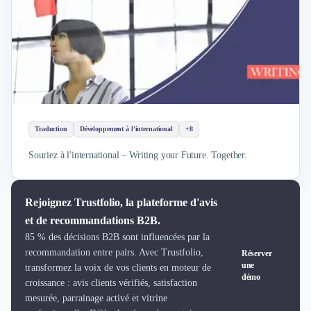
Design Industriel
Packaging & Emballages
Support Client
Téléphonie & Télécommunication
Chatbot
Maintenance et Infogérance
BI, Analytics & Big Data
Graphisme & Illustration
Traduction
Développement à l'international
+8
Recherche Utilisateur
Souriez à l'international – Writing your Future. Together.
Design Thinking
Stratégie Digitale
Développement Logiciel
Rejoignez Trustfolio, la plateforme d'avis
Création de Site Internet
et de recommandations B2B.
Développement d'Application Mobile
85 % des décisions B2B sont influencées par la
Développement E-commerce
recommandation entre pairs. Avec Trustfolio,
Réserver
Direction Artistique
une
transformez la voix de vos clients en moteur de
démo
Cybersécurité
croissance : avis clients vérifiés, satisfaction
Logiciel E-Commerce
mesurée, parrainage activé et vitrine