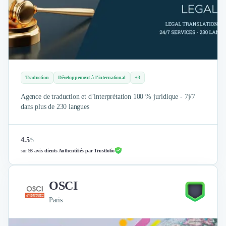
Brand Content
Publicité
Communication
Influence Marketing
Veille commerciale
Photographie
Salons
Traduction
Développement à l'international
+3
Études Marketing
Présentations PowerPoint
Agence de traduction et d’interprétation 100 % juridique - 7j/7
dans plus de 230 langues
SMS Marketing
Email Marketing
Data Marketing
4.5
/
5
Logiciel Marketing
sur
93 avis clients Authentifiés par Trustfolio
Logiciel Commercial
Assurance
Expertise Comptable
OSCI
Subventions & Aides
Paris
Levée de fonds
Droit des Affaires