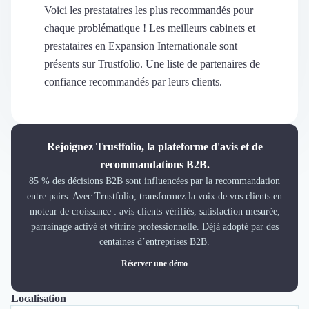
Découvrir
Voici les prestataires les plus recommandés pour
Découvrir
chaque problématique ! Les meilleurs cabinets et
Découvrir
prestataires en Expansion Internationale sont
Découvrir le média
présents sur Trustfolio. Une liste de partenaires de
Tarifs
confiance recommandés par leurs clients.
Demander une démo
Connexion
Cabinet de Recrutement
Intérim
Rejoignez Trustfolio, la plateforme d'avis et de
Formation
recommandations B2B.
Teambuilding
85 % des décisions B2B sont influencées par la recommandation
Marque Employeur
entre pairs. Avec Trustfolio, transformez la voix de vos clients en
Conseil en Management et Organisation
moteur de croissance : avis clients vérifiés, satisfaction mesurée,
Gestion paie
parrainage activé et vitrine professionnelle. Déjà adopté par des
Qualité de Vie au Travail (QVT)
centaines d’entreprises B2B.
Portage Salarial
Réserver une démo
Responsabilité Sociétale des Entreprises (RSE)
Marketplace de freelance
Localisation
Tout
Paris
Nice
Coaching