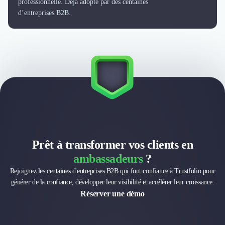
Intelligence Artificielle (IA)
professionnelle. Déjà adopté par des centaines
Réalité Virtuelle (VR)
d’entreprises B2B.
Bureaux d'Entreprise
Déménagement
Impression
Logistique
Traduction
Traiteur & Restauration
Conception & Aménagement de Bureaux
Sourcing et Imports
Office Management
Développement à l'international
Prêt à transformer vos clients en
Accélérateurs et incubateurs
ambassadeurs
?
Autres
Réhabilitation et maintenance
Rejoignez les centaines d'entreprises B2B qui font confiance à Trustfolio pour
Gestion Immobilière
générer de la confiance, développer leur visibilité et accélérer leur croissance.
Logiciel PropTech
Réserver une démo
Courtage en Energie
Désinfection & décontamination