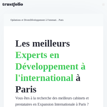
Pourquoi Trustfolio ?
Mesure de satisfaction
Opérations et Divers
Développement à l'international
Paris
Accueil
Collecte d'avis vérifiés B2B
Collecte d’avis Google
Import d'avis existants
Les meilleurs
Widgets d'avis
Partage d’avis multicanal
Experts en
Cas client
Vidéo de témoignage
Développement à
Parrainage
Intent data
l'international
à
Révéler le réseau
Vitrine & média
Paris
Suivi du ROI
Voir tous nos avis clients
Découvrir
Vous êtes à la recherche des meilleurs cabinets et
Découvrir
prestataires en Expansion Internationale à Paris ?