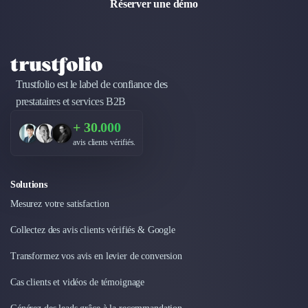
Réserver une démo
Design Industriel
Packaging & Emballages
Support Client
Téléphonie & Télécommunication
Chatbot
Trustfolio est le label de confiance des
Maintenance et Infogérance
prestataires et services B2B
BI, Analytics & Big Data
+ 30.000
Graphisme & Illustration
Recherche Utilisateur
avis clients vérifiés.
Design Thinking
Stratégie Digitale
Solutions
Développement Logiciel
Mesurez votre satisfaction
Création de Site Internet
Développement d'Application Mobile
Collectez des avis clients vérifiés & Google
Développement E-commerce
Transformez vos avis en levier de conversion
Direction Artistique
Cybersécurité
Cas clients et vidéos de témoignage
Logiciel E-Commerce