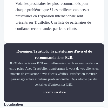
Découvrir
Voici les prestataires les plus recommandés pour
Découvrir
chaque problématique ! Les meilleurs cabinets et
Découvrir
prestataires en Expansion Internationale sont
Découvrir le média
présents sur Trustfolio. Une liste de partenaires de
Tarifs
confiance recommandés par leurs clients.
Demander une démo
Connexion
Cabinet de Recrutement
Intérim
Rejoignez Trustfolio, la plateforme d'avis et de
Formation
recommandations B2B.
Teambuilding
85 % des décisions B2B sont influencées par la recommandation
Marque Employeur
entre pairs. Avec Trustfolio, transformez la voix de vos clients en
Conseil en Management et Organisation
moteur de croissance : avis clients vérifiés, satisfaction mesurée,
Gestion paie
parrainage activé et vitrine professionnelle. Déjà adopté par des
Qualité de Vie au Travail (QVT)
centaines d’entreprises B2B.
Portage Salarial
Réserver une démo
Responsabilité Sociétale des Entreprises (RSE)
Marketplace de freelance
Localisation
Tout
Paris
Nice
Coaching