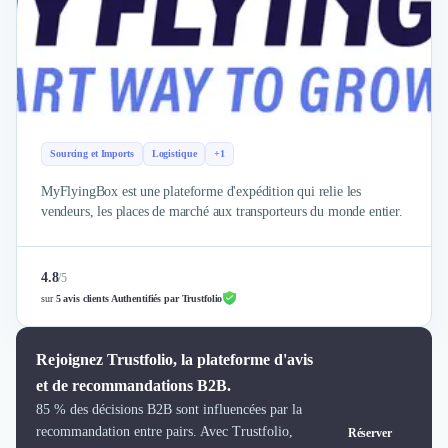
Brand Content
Publicité
Communication
Influence Marketing
Veille commerciale
Photographie
Salons
Sourcing et Imports
Logistique
+1
Études Marketing
Présentations PowerPoint
MyFlyingBox est une plateforme d'expédition qui relie les
vendeurs, les places de marché aux transporteurs du monde entier.
SMS Marketing
Email Marketing
Data Marketing
4.8
/
5
Logiciel Marketing
sur
5 avis clients Authentifiés par Trustfolio
Logiciel Commercial
Assurance
Rejoignez Trustfolio, la plateforme d'avis
Expertise Comptable
Subventions & Aides
et de recommandations B2B.
Levée de fonds
85 % des décisions B2B sont influencées par la
Droit des Affaires
recommandation entre pairs. Avec Trustfolio,
Réserver