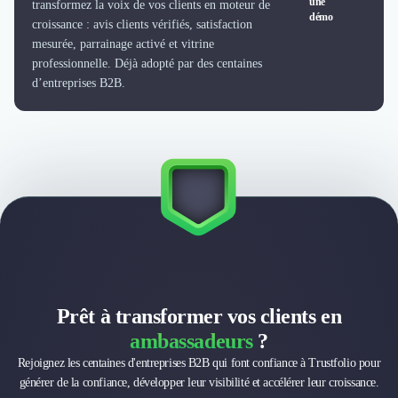
une
transformez la voix de vos clients en moteur de
Externalisation Administrative
démo
croissance : avis clients vérifiés, satisfaction
Direction Financière Externalisée (DAF)
mesurée, parrainage activé et vitrine
Transactions Services
professionnelle. Déjà adopté par des centaines
Restructuring
d’entreprises B2B.
Droit Commercial
Droit du Travail
Propriété Intellectuelle (IP/IT)
Banque
Gestion de trésorerie
Recouvrement
Financement de matériel ou équipement
Due Diligence
Audit
Solutions de Paiement
Fiscalité
Prêt à transformer vos clients en
UX & UI Design
ambassadeurs
?
Développement Web
Rejoignez les centaines d'entreprises B2B qui font confiance à Trustfolio pour
Product Management
générer de la confiance, développer leur visibilité et accélérer leur croissance.
Internet of Things (IoT)