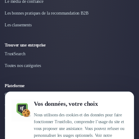
Le média de confiance
Nettoyage & Ménage
Clubs & Réseaux Professionnels
Les bonnes pratiques de la recommandation B2B
Espaces de Coworking
Les classements
Trouver une entreprise
TrustSearch
Toutes nos catégories
Plateforme
Connexion
Vos données, votre choix
Tarifs
Nous utilisons des cookies et des données pour faire
Centre d'aide
fonctionner Trustfolio, comprendre l’usage du site et
vous proposer une assistance. Vous pouvez refuser ou
personnaliser les usages optionnels. Voir notre
Entreprise