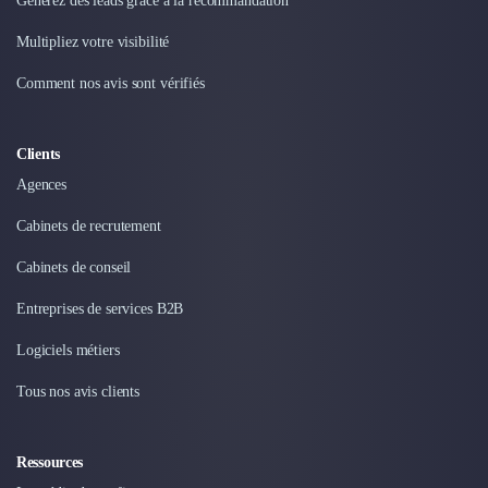
Intelligence Artificielle (IA)
Générez des leads grâce à la recommandation
Réalité Virtuelle (VR)
Multipliez votre visibilité
Bureaux d'Entreprise
Déménagement
Comment nos avis sont vérifiés
Impression
Logistique
Clients
Traduction
Traiteur & Restauration
Agences
Conception & Aménagement de Bureaux
Cabinets de recrutement
Sourcing et Imports
Office Management
Cabinets de conseil
Développement à l'international
Entreprises de services B2B
Accélérateurs et incubateurs
Autres
Logiciels métiers
Réhabilitation et maintenance
Gestion Immobilière
Tous nos avis clients
Logiciel PropTech
Courtage en Energie
Ressources
Désinfection & décontamination