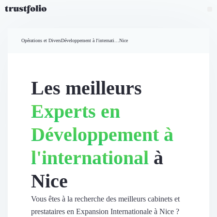
Pourquoi Trustfolio ?
Mesure de satisfaction
Opérations et Divers
Développement à l'international
Nice
Accueil
Collecte d'avis vérifiés B2B
Collecte d’avis Google
Import d'avis existants
Les meilleurs
Widgets d'avis
Partage d’avis multicanal
Experts en
Cas client
Vidéo de témoignage
Développement à
Parrainage
Intent data
l'international
à
Révéler le réseau
Vitrine & média
Nice
Suivi du ROI
Voir tous nos avis clients
Découvrir
Vous êtes à la recherche des meilleurs cabinets et
Découvrir
prestataires en Expansion Internationale à Nice ?