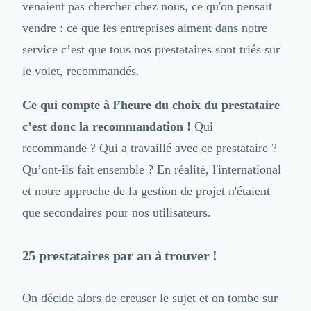
venaient pas chercher chez nous, ce qu'on pensait
Externalisation Administrative
Direction Financière Externalisée (DAF)
vendre : ce que les entreprises aiment dans notre
Transactions Services
service c’est que tous nos prestataires sont triés sur
Restructuring
le volet, recommandés.
Droit Commercial
Droit du Travail
Ce qui compte à l’heure du choix du prestataire
Propriété Intellectuelle (IP/IT)
Banque
c’est donc la recommandation !
Qui
Gestion de trésorerie
recommande ? Qui a travaillé avec ce prestataire ?
Recouvrement
Qu’ont-ils fait ensemble ? En réalité, l'international
Financement de matériel ou équipement
Due Diligence
et notre approche de la gestion de projet n'étaient
Audit
que secondaires pour nos utilisateurs.
Solutions de Paiement
Fiscalité
25 prestataires par an à trouver !
UX & UI Design
Développement Web
Product Management
On décide alors de creuser le sujet et on tombe sur
Internet of Things (IoT)