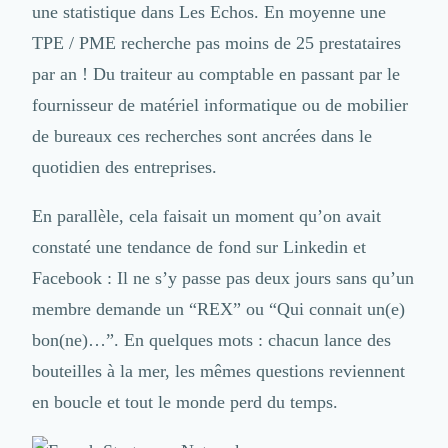
une statistique dans Les Echos. En moyenne une
Design Industriel
Packaging & Emballages
TPE / PME recherche pas moins de 25 prestataires
Support Client
par an ! Du traiteur au comptable en passant par le
Téléphonie & Télécommunication
fournisseur de matériel informatique ou de mobilier
Chatbot
de bureaux ces recherches sont ancrées dans le
Maintenance et Infogérance
BI, Analytics & Big Data
quotidien des entreprises.
Graphisme & Illustration
Recherche Utilisateur
En parallèle, cela faisait un moment qu’on avait
Design Thinking
constaté une tendance de fond
sur Linkedin
et
Stratégie Digitale
Facebook : Il ne s’y passe pas deux jours sans qu’un
Développement Logiciel
Création de Site Internet
membre demande un “REX” ou “Qui connait un(e)
Développement d'Application Mobile
bon(ne)…”. En quelques mots : chacun lance des
Développement E-commerce
bouteilles à la mer, les mêmes questions reviennent
Direction Artistique
Cybersécurité
en boucle et tout le monde perd du temps.
Logiciel E-Commerce