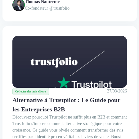
dit plus sur le pourquoi de cette levée ! Que du bon ! Une
Thomas Nanterme
nouvelle étape excitante ! Plus de 200 prestataires et...
Co-fondateur @trustfolio
27/03/2026
Collecter des avis clients
Alternative à Trustpilot : Le Guide pour
les Entreprises B2B
Découvrez pourquoi Trustpilot ne suffit plus en B2B et comment
Trustfolio s'impose comme l'alternative stratégique pour votre
croissance. Ce guide vous révèle comment transformer des avis
certifiés par l'identité pro en véritables leviers de vente. Boostez