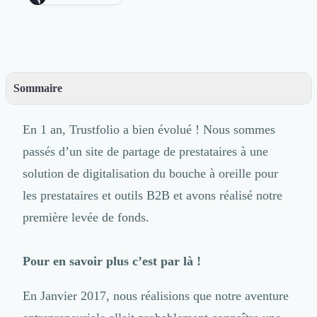
Découvrir
Découvrir
Découvrir
Découvrir le média
Tarifs
Sommaire
Demander une démo
Connexion
– 25 prestataires par an à trouver !
Cabinet de Recrutement
En 1 an, Trustfolio a bien évolué ! Nous sommes
– Un test validé
Intérim
– Trustfolio : le tripadvisor positif des prestataires de service
passés d’un site de partage de prestataires à une
Formation
– De 500 à 745.000 grâce à vous ?
solution de
digitalisation du bouche à oreille
pour
Teambuilding
– P.S.
Marque Employeur
les prestataires et outils B2B et avons réalisé notre
Conseil en Management et Organisation
première levée de fonds.
Gestion paie
Qualité de Vie au Travail (QVT)
Pour en savoir plus c’est par là !
Portage Salarial
Responsabilité Sociétale des Entreprises (RSE)
Marketplace de freelance
En Janvier 2017, nous réalisions que notre aventure
Coaching