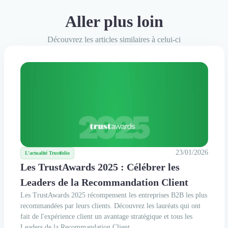
Aller plus loin
ng Digital
Rédaction de Cas Client
+4
Découvrez les articles similaires à celui-ci
avis clients Authentifiés par Trustfolio
23/01/2026
L'actualité Trustfolio
Les TrustAwards 2025 : Célébrer les
Leaders de la Recommandation Client
Les TrustAwards 2025 récompensent les entreprises B2B les plus
recommandées par leurs clients. Découvrez les lauréats qui ont
fait de l'expérience client un avantage stratégique et tous les
Leaders de la Recommandation Client.