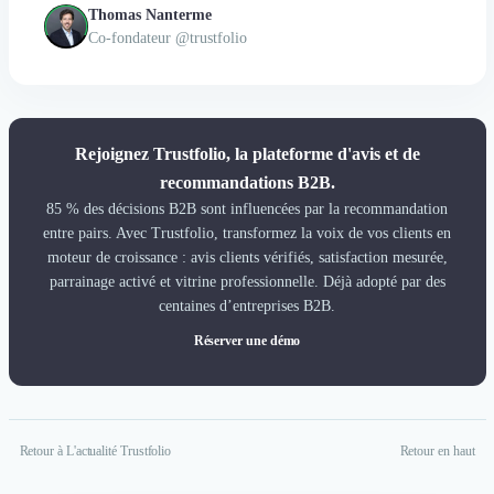
votre SEO et réduisez vos cycles de vente grâce à une solution
Thomas Nanterme
deux fois moins chère. Reprenez dès maintenant le contrôle de
Co-fondateur @trustfolio
votre e-réputation pour convertir vos prospects en clients.
Rejoignez Trustfolio, la plateforme d'avis et de
recommandations B2B.
85 % des décisions B2B sont influencées par la recommandation
entre pairs. Avec Trustfolio, transformez la voix de vos clients en
moteur de croissance : avis clients vérifiés, satisfaction mesurée,
parrainage activé et vitrine professionnelle. Déjà adopté par des
centaines d’entreprises B2B.
Réserver une démo
Retour à L'actualité Trustfolio
Retour en haut