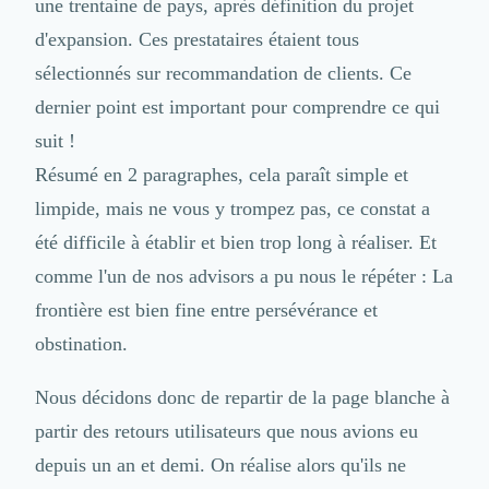
Brand Content
une trentaine de pays, après définition du projet
Publicité
d'expansion. Ces prestataires étaient tous
Communication
sélectionnés sur recommandation de clients. Ce
Influence Marketing
Veille commerciale
dernier point est important pour comprendre ce qui
Photographie
suit !
Salons
Résumé en 2 paragraphes, cela paraît simple et
Études Marketing
limpide, mais ne vous y trompez pas, ce constat a
Présentations PowerPoint
SMS Marketing
été difficile à établir et bien trop long à réaliser. Et
Email Marketing
comme l'un de nos advisors a pu nous le répéter : La
Data Marketing
frontière est bien fine entre persévérance et
Logiciel Marketing
Logiciel Commercial
obstination.
Assurance
Expertise Comptable
Nous décidons donc de repartir de la page blanche à
Subventions & Aides
partir des retours utilisateurs que nous avions eu
Levée de fonds
depuis un an et demi. On réalise alors qu'ils ne
Droit des Affaires