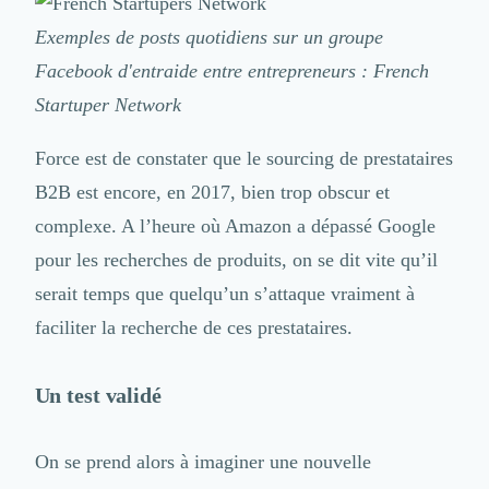
Intelligence Artificielle (IA)
Réalité Virtuelle (VR)
Exemples de posts quotidiens sur un groupe
Bureaux d'Entreprise
Facebook d'entraide entre entrepreneurs :
French
Déménagement
Startuper Network
Impression
Logistique
Force est de constater que
le sourcing de prestataires
Traduction
Traiteur & Restauration
B2B
est encore, en 2017, bien trop obscur et
Conception & Aménagement de Bureaux
complexe. A l’heure où Amazon a dépassé Google
Sourcing et Imports
pour les recherches de produits, on se dit vite qu’il
Office Management
Développement à l'international
serait temps que quelqu’un s’attaque vraiment à
Accélérateurs et incubateurs
faciliter la recherche de ces prestataires.
Autres
Réhabilitation et maintenance
Un test validé
Gestion Immobilière
Logiciel PropTech
Courtage en Energie
On se prend alors à imaginer une nouvelle
Désinfection & décontamination