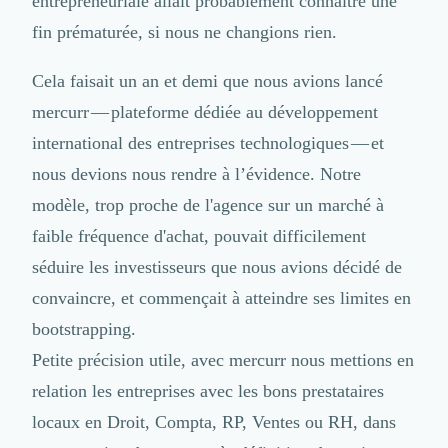
entrepreneuriale allait probablement connaître une
Logiciel SIRH
fin prématurée, si nous ne changions rien.
Logiciel de Gestion des Recrutements (ATS)
Solutions pour CSE
Cela faisait un an et demi que nous avions lancé
Marketing Digital
mercurr — plateforme dédiée au développement
Inbound Marketing
Image de Marque & Branding
international des entreprises technologiques — et
Relations Presse et Publiques
nous devions nous rendre à l’évidence. Notre
Prospection Commerciale
modèle, trop proche de l'agence sur un marché à
Production Vidéo
Goodies et Cadeaux d'affaires
faible fréquence d'achat, pouvait difficilement
Événementiel
séduire les investisseurs que nous avions décidé de
Strategie Marketing et Positionnement
convaincre, et commençait à atteindre ses limites en
Search Engine Advertising (SEA)
bootstrapping.
Social Ads
Search Engine Optimisation (SEO)
Petite précision utile, avec mercurr nous mettions en
Social Media
relation les entreprises avec les bons prestataires
Growth Marketing
locaux en Droit,
Compta
, RP, Ventes ou RH, dans
Marketing Automation