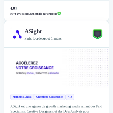
Nettoyage & Ménage
Clubs & Réseaux Professionnels
4.8
/
5
Espaces de Coworking
sur
48 avis clients Authentifiés par Trustfolio
ASight
Paris, Bordeaux et 1 autres
Marketing Digital
Graphisme & Illustration
+19
ASight est une agence de growth marketing media alliant des Paid
Specialists, Creative Designers, et des Data Analysts pour