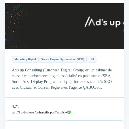
Externalisation Administrative
Direction Financière Externalisée (DAF)
Transactions Services
Restructuring
Droit Commercial
Droit du Travail
Propriété Intellectuelle (IP/IT)
Banque
Gestion de trésorerie
Marketing Digital
Search Engine Optimisation (SEO)
+20
Recouvrement
Ad's up Consulting (European Digital Group) est un cabinet de
Financement de matériel ou équipement
conseil en performance digitale spécialisé en paid media (SEA,
Due Diligence
Social Ads, Display Programmatique), forte de ses entités SEO
Audit
avec Clustaar et Conseil Régie avec l’agence ÇABOOST.
Solutions de Paiement
Fiscalité
UX & UI Design
4.7
/
5
Développement Web
sur
176 avis clients Authentifiés par Trustfolio
Product Management
Internet of Things (IoT)