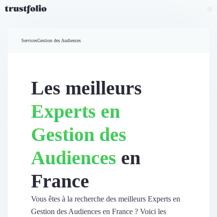
Pourquoi Trustfolio ?
Mesure de satisfaction
Services
Gestion des Audiences
Accueil
Collecte d'avis vérifiés B2B
Collecte d’avis Google
Import d'avis existants
Les meilleurs
Widgets d'avis
Partage d’avis multicanal
Experts en
Cas client
Vidéo de témoignage
Gestion des
Parrainage
Intent data
Audiences
en
Révéler le réseau
Vitrine & média
France
Suivi du ROI
Voir tous nos avis clients
Découvrir
Vous êtes à la recherche des meilleurs Experts en
Découvrir
Gestion des Audiences en France ? Voici les