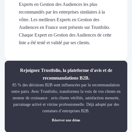
Découvrir
Experts en Gestion des Audiences les plus
Découvrir
recommandés par les entreprises similaires à la
Découvrir
vôtre. Les meilleurs Experts en Gestion des
Découvrir le média
Audiences en France sont présents sur Trustfolio.
Tarifs
Chaque Expert en Gestion des Audiences de cette
Demander une démo
liste a été testé et validé par ses clients.
Connexion
Cabinet de Recrutement
Intérim
Formation
Rejoignez Trustfolio, la plateforme d'avis et de
Teambuilding
recommandations B2B.
Marque Employeur
85 % des décisions B2B sont influencées par la recommandation
Conseil en Management et Organisation
entre pairs. Avec Trustfolio, transformez la voix de vos clients en
Gestion paie
moteur de croissance : avis clients vérifiés, satisfaction mesurée,
Qualité de Vie au Travail (QVT)
parrainage activé et vitrine professionnelle. Déjà adopté par des
Portage Salarial
centaines d’entreprises B2B.
Responsabilité Sociétale des Entreprises (RSE)
Réserver une démo
Marketplace de freelance
Coaching