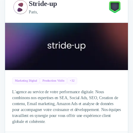
Stride-up
Design Industriel
Packaging & Emballages
Paris,
Support Client
Téléphonie & Télécommunication
Chatbot
Maintenance et Infogérance
BI, Analytics & Big Data
Graphisme & Illustration
Recherche Utilisateur
Design Thinking
Stratégie Digitale
Marketing Digital
Production Vidéo
+32
Développement Logiciel
Création de Site Internet
L'agence au service de votre performance digitale. Nous
Développement d'Application Mobile
combinons nos expertises en SEA, Social Ads, SEO, Creation de
contenu, Email marketing, Amazon Ads et analyse de données
Développement E-commerce
pour accompagner votre croissance et développement. Nos équipes
Direction Artistique
travaillent en synergie pour vous offrir une expérience client
Cybersécurité
globale et cohérente.
Logiciel E-Commerce