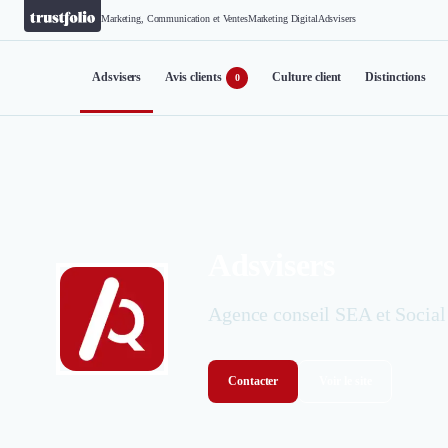
Marketing, Communication et Ventes
Marketing Digital
Adsvisers
Adsvisers
Avis clients
Culture client
Distinctions
0
Adsvisers
Agence conseil SEA et Social
Contacter
Voir le site