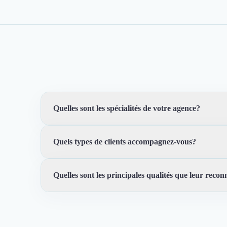
Quelles sont les spécialités de votre agence?
Quels types de clients accompagnez-vous?
Nous nous concentrons sur des stratégies Search Market
SEO, les annonces payantes, les réseaux sociaux, la co
Quelles sont les principales qualités que leur reconn
Nous travaillons avec des entreprises de divers secteur
projets, quel que soit votre domaine d'activité.
Trustfolio a authentifié les feedbacks suivants :