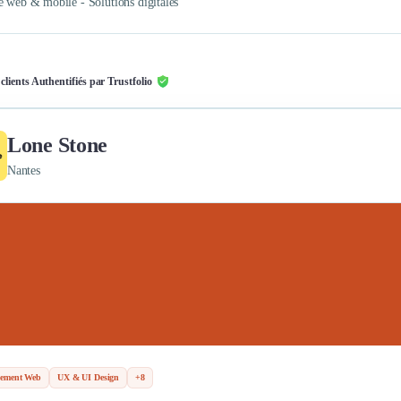
e web & mobile - Solutions digitales
 clients Authentifiés par Trustfolio
Lone Stone
Nantes
pement Web
UX & UI Design
+8