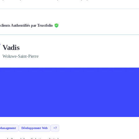
 clients Authentifiés par Trustfolio
Vadis
Woluwe-Saint-Pierre
 Management
Développement Web
+7