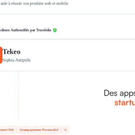
aide à réussir vos produits web et mobile
 clients Authentifiés par Trustfolio
Tekeo
Sophia-Antipolis
pement Web
Accompagnement Personnalisé
+2