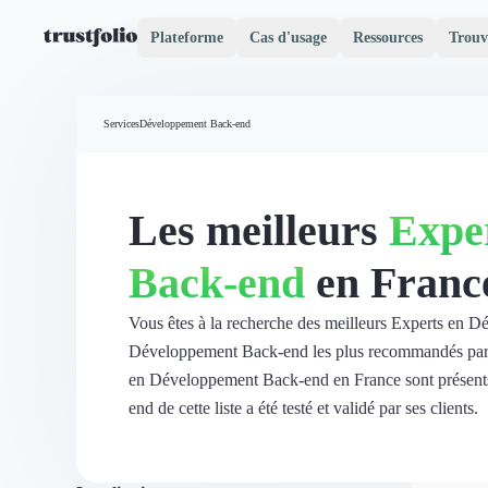
Plateforme
Cas d'usage
Ressources
Trouv
Pourquoi Trustfolio ?
Mesure de satisfaction
Services
Développement Back-end
Accueil
Collecte d'avis vérifiés B2B
Collecte d’avis Google
Import d'avis existants
Les meilleurs
Expe
Widgets d'avis
Partage d’avis multicanal
Back-end
en Franc
Cas client
Vidéo de témoignage
Parrainage
Vous êtes à la recherche des meilleurs Experts en 
Intent data
Développement Back-end les plus recommandés par les
Révéler le réseau
en Développement Back-end en France sont présent
Vitrine & média
end de cette liste a été testé et validé par ses clients.
Suivi du ROI
Voir tous nos avis clients
Découvrir