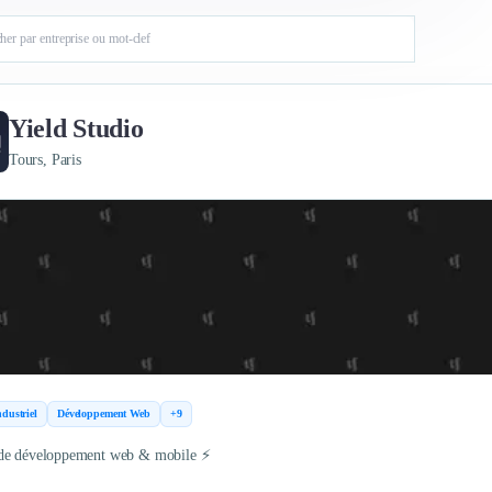
Yield Studio
Tours, Paris
dustriel
Développement Web
+9
de développement web & mobile ⚡️