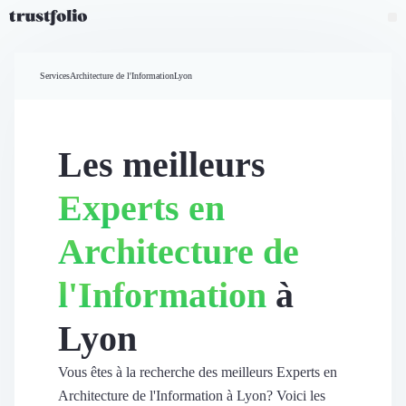
Pourquoi Trustfolio ?
Mesure de satisfaction
Services
Architecture de l'Information
Lyon
Accueil
Collecte d'avis vérifiés B2B
Collecte d’avis Google
Import d'avis existants
Les meilleurs
Widgets d'avis
Partage d’avis multicanal
Experts en
Cas client
Vidéo de témoignage
Architecture de
Parrainage
Intent data
l'Information
à
Révéler le réseau
Vitrine & média
Lyon
Suivi du ROI
Voir tous nos avis clients
Découvrir
Vous êtes à la recherche des meilleurs Experts en
Découvrir
Architecture de l'Information à Lyon? Voici les