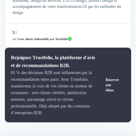
Intelligence Artificielle (IA)
utilisateur, design de services, UX/UI design, product design et
accompagnement de votre transformation IA par les méthodes du
Réalité Virtuelle (VR)
design.
Bureaux d'Entreprise
Déménagement
Impression
5
/
5
Logistique
sur
5 avis clients Authentifiés par Trustfolio
Traduction
Traiteur & Restauration
Rejoignez Trustfolio, la plateforme d'avis
Conception & Aménagement de Bureaux
et de recommandations B2B.
Sourcing et Imports
Office Management
85 % des décisions B2B sont influencées par la
recommandation entre pairs. Avec Trustfolio,
Réserver
Développement à l'international
une
transformez la voix de vos clients en moteur de
Accélérateurs et incubateurs
démo
croissance : avis clients vérifiés, satisfaction
Autres
mesurée, parrainage activé et vitrine
Réhabilitation et maintenance
professionnelle. Déjà adopté par des centaines
Gestion Immobilière
d’entreprises B2B.
Logiciel PropTech
Courtage en Energie
Désinfection & décontamination