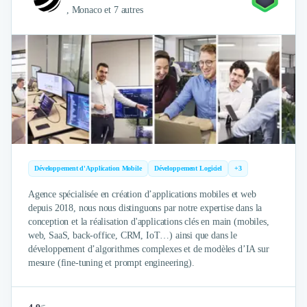
Externalisation Administrative
, Monaco et 7 autres
Direction Financière Externalisée (DAF)
Transactions Services
Restructuring
Droit Commercial
Droit du Travail
Propriété Intellectuelle (IP/IT)
Banque
Gestion de trésorerie
Recouvrement
Financement de matériel ou équipement
Développement d'Application Mobile
Développement Logiciel
+3
Due Diligence
Agence spécialisée en création d’applications mobiles et web
Audit
depuis 2018, nous nous distinguons par notre expertise dans la
Solutions de Paiement
conception et la réalisation d'applications clés en main (mobiles,
Fiscalité
web, SaaS, back-office, CRM, IoT…) ainsi que dans le
développement d’algorithmes complexes et de modèles d’IA sur
UX & UI Design
mesure (fine-tuning et prompt engineering).
Développement Web
Product Management
Internet of Things (IoT)