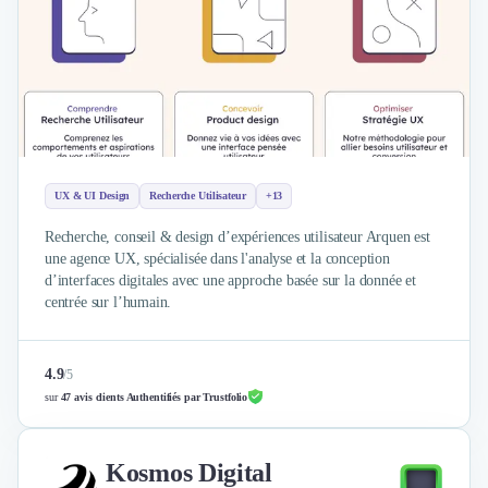
Brand Content
Publicité
Communication
Influence Marketing
Veille commerciale
Photographie
Salons
Études Marketing
UX & UI Design
Recherche Utilisateur
+13
Présentations PowerPoint
SMS Marketing
Recherche, conseil & design d’expériences utilisateur Arquen est
une agence UX, spécialisée dans l'analyse et la conception
Email Marketing
d’interfaces digitales avec une approche basée sur la donnée et
Data Marketing
centrée sur l’humain.
Logiciel Marketing
Logiciel Commercial
Assurance
4.9
/
5
Expertise Comptable
sur
47 avis clients Authentifiés par Trustfolio
Subventions & Aides
Levée de fonds
Kosmos Digital
Droit des Affaires