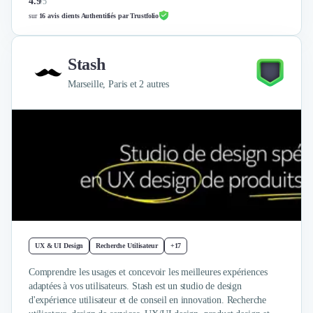
4.9
/
5
Design Industriel
sur
16 avis clients Authentifiés par Trustfolio
Packaging & Emballages
Support Client
Stash
Téléphonie & Télécommunication
Chatbot
Marseille, Paris et 2 autres
Maintenance et Infogérance
BI, Analytics & Big Data
Graphisme & Illustration
Recherche Utilisateur
Design Thinking
Stratégie Digitale
Développement Logiciel
Création de Site Internet
Développement d'Application Mobile
Développement E-commerce
UX & UI Design
Recherche Utilisateur
+17
Direction Artistique
Comprendre les usages et concevoir les meilleures expériences
Cybersécurité
adaptées à vos utilisateurs. Stash est un studio de design
Logiciel E-Commerce
d'expérience utilisateur et de conseil en innovation. Recherche