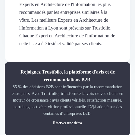
Découvrir
Experts en Architecture de l'Information les plus
Découvrir
recommandés par les entreprises similaires à la
Découvrir
vôtre. Les meilleurs Experts en Architecture de
Découvrir le média
l'Information à Lyon sont présents sur Trustfolio.
Tarifs
Chaque Expert en Architecture de l'Information de
Demander une démo
cette liste a été testé et validé par ses clients.
Connexion
Cabinet de Recrutement
Intérim
Formation
Rejoignez Trustfolio, la plateforme d'avis et de
Teambuilding
recommandations B2B.
Marque Employeur
85 % des décisions B2B sont influencées par la recommandation
Conseil en Management et Organisation
entre pairs. Avec Trustfolio, transformez la voix de vos clients en
Gestion paie
moteur de croissance : avis clients vérifiés, satisfaction mesurée,
Qualité de Vie au Travail (QVT)
parrainage activé et vitrine professionnelle. Déjà adopté par des
Portage Salarial
centaines d’entreprises B2B.
Responsabilité Sociétale des Entreprises (RSE)
Réserver une démo
Marketplace de freelance
Coaching